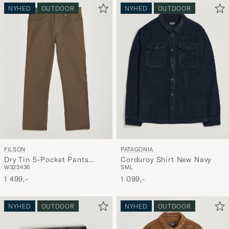
NYHED
OUTDOOR
NYHED
OUTDOOR
FILSON
PATAGONIA
Dry Tin 5-Pocket Pants
Corduroy Shirt New Navy
W32
34
36
S
M
L
Marsh Olive
1 499,-
1 099,-
NYHED
OUTDOOR
NYHED
OUTDOOR