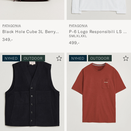
PATAGONIA
PATAGONIA
Black Hole Cube 3L Berry
P-6 Logo Responsibili LS T-
S
M
L
XL
XXL
Fig
Shirt Fiber White
349,-
499,-
NYHED
OUTDOOR
NYHED
OUTDOOR