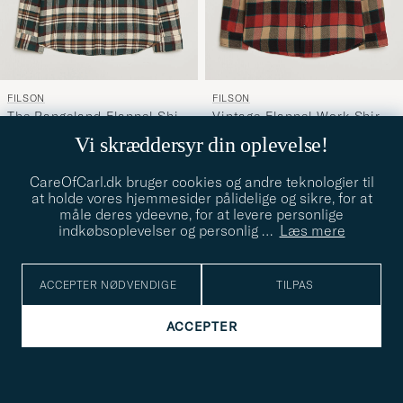
FILSON
FILSON
The Rangeland Flannel Shirt
Vintage Flannel Work Shirt
M
L
XL
XXL
M
L
XL
Green
Red/Cream
Vi skræddersyr din oplevelse!
1 099,-
1 599,-
CareOfCarl.dk bruger cookies og andre teknologier til
at holde vores hjemmesider pålidelige og sikre, for at
NYHED
OUTDOOR
NYHED
OUTDOOR
måle deres ydeevne, for at levere personlige
indkøbsoplevelser og personlig
…
Læs mere
ACCEPTER NØDVENDIGE
TILPAS
ACCEPTER