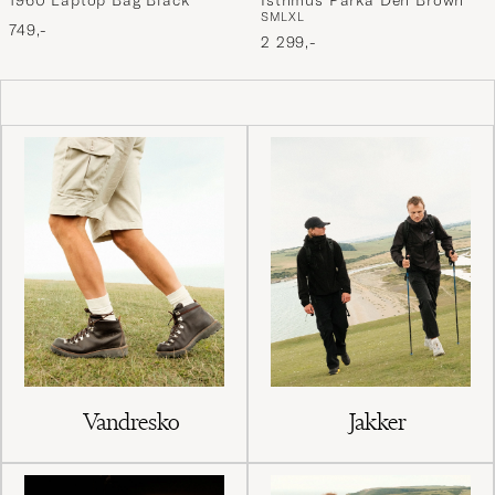
S
M
L
XL
749,-
2 299,-
Vandresko
Jakker