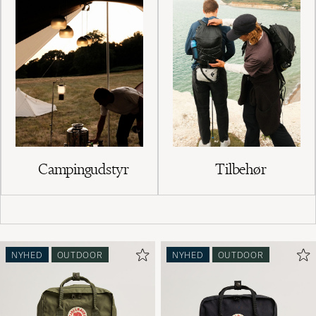
Campingudstyr
Tilbehør
NYHED
OUTDOOR
NYHED
OUTDOOR