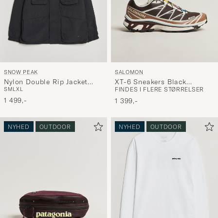
SNOW PEAK
SALOMON
Nylon Double Rip Jacket
XT-6 Sneakers Black
S
M
L
XL
FINDES I FLERE STØRRELSER
Black
Coffee/Burro
1 499,-
1 399,-
NYHED
OUTDOOR
NYHED
OUTDOOR