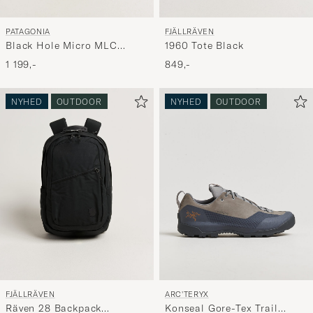
PATAGONIA
FJÄLLRÄVEN
Black Hole Micro MLC
1960 Tote Black
Cinnamon Brown
1 199,-
849,-
NYHED
OUTDOOR
NYHED
OUTDOOR
FJÄLLRÄVEN
ARC'TERYX
Räven 28 Backpack
Konseal Gore-Tex Trail