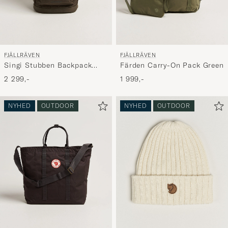
FJÄLLRÄVEN
FJÄLLRÄVEN
Singi Stubben Backpack
Färden Carry-On Pack Green
Dark Olive
2 299,-
1 999,-
NYHED
OUTDOOR
NYHED
OUTDOOR