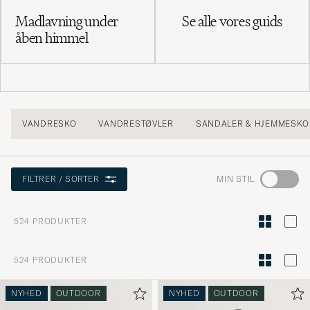
Madlavning under
Se alle vores guids
åben himmel
VANDRESKO
VANDRESTØVLER
SANDALER & HJEMMESKO
Gå
MIN STIL
FILTRER / SORTER
til
Stilråd
524
PRODUKTER
for
at
524
PRODUKTER
aktivere
Min
NYHED
OUTDOOR
NYHED
OUTDOOR
stil,