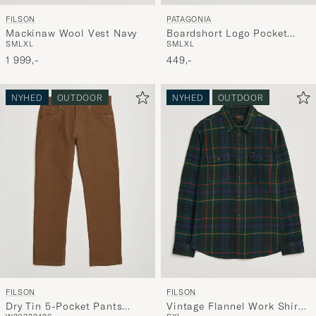
FILSON
PATAGONIA
Mackinaw Wool Vest Navy
Boardshort Logo Pocket
S
M
L
XL
S
M
L
XL
Responsibili T-Shirt Rusty
1 999,-
Red
449,-
NYHED
OUTDOOR
NYHED
OUTDOOR
FILSON
FILSON
Dry Tin 5-Pocket Pants
Vintage Flannel Work Shirt