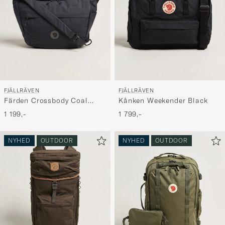
FJÄLLRÄVEN
FJÄLLRÄVEN
Färden Crossbody Coal
Kånken Weekender Black
Black
1 199,-
1 799,-
NYHED
OUTDOOR
NYHED
OUTDOOR