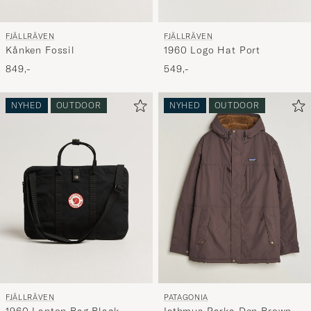
FJÄLLRÄVEN
FJÄLLRÄVEN
Kånken Fossil
1960 Logo Hat Port
849,-
549,-
NYHED
OUTDOOR
NYHED
OUTDOOR
FJÄLLRÄVEN
PATAGONIA
1960 Laptop Bag Black
Isthmus Parka Den Brown