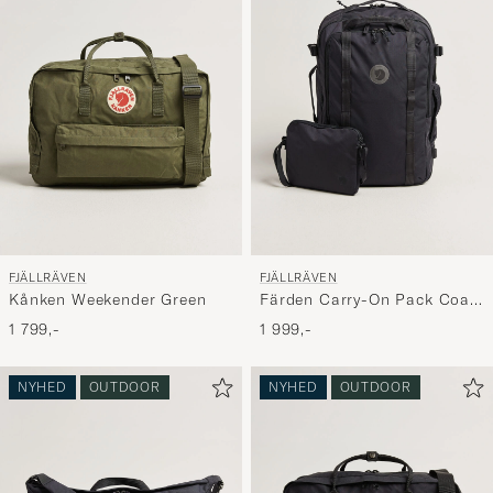
og
oplev
er
mere
håndpluk
udvalg
til
dig.
FJÄLLRÄVEN
FJÄLLRÄVEN
Kånken Weekender Green
Färden Carry-On Pack Coal
Black
1 799,-
1 999,-
NYHED
OUTDOOR
NYHED
OUTDOOR