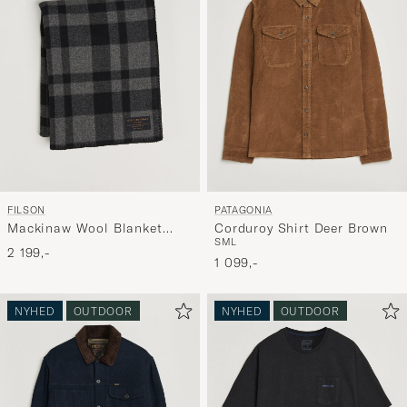
FILSON
PATAGONIA
Mackinaw Wool Blanket
Corduroy Shirt Deer Brown
S
M
L
Charcoal
2 199,-
1 099,-
NYHED
OUTDOOR
NYHED
OUTDOOR