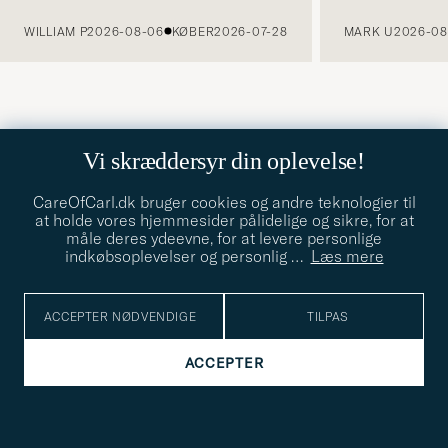
FORRIGE
WILLIAM P
2026-08-06
KØBER
2026-07-28
MARK U
2026-08
Vi skræddersyr din oplevelse!
CareOfCarl.dk bruger cookies og andre teknologier til
at holde vores hjemmesider pålidelige og sikre, for at
måle deres ydeevne, for at levere personlige
indkøbsoplevelser og personlig
…
Læs mere
ACCEPTER NØDVENDIGE
TILPAS
ACCEPTER