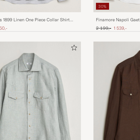
30%
Finamore Napoli Gaet
 1899 Linen One Piece Collar Shirt
Ordinary pris
Nedsat pris
ris
edsat pris
2 199,-
1 539,-
50,-