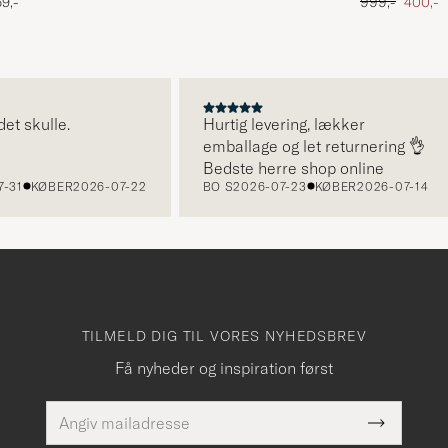
Ordinary pris
Nedsat
9,-
999,-
400,-
kulle.
Hurtig levering, lækker
emballage og let returnering 👌
Bedste herre shop online
KØBER
2026-07-22
BO S
2026-07-23
KØBER
2026-07-14
TILMELD DIG TIL VORES NYHEDSBREV
Få nyheder og inspiration først
E-
Dette
mailadresse
Submit
felt skal