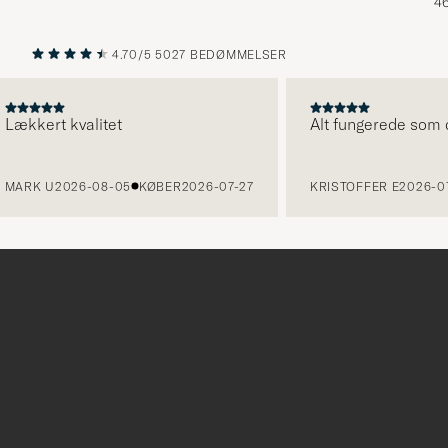
46
4.70/5
5027 BEDØMMELSER
FORRIGE
NÆSTE
kert kvalitet
Alt fungerede som det s
RK U
2026-08-05
KØBER
2026-07-27
KRISTOFFER E
2026-07-31
Tack