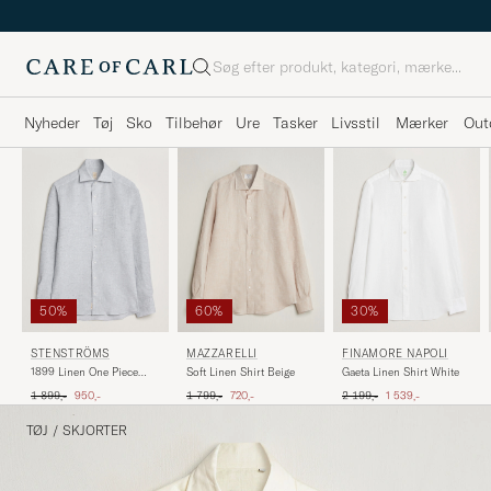
Søg
Nyheder
Tøj
Sko
Tilbehør
Ure
Tasker
Livsstil
Mærker
Out
30%
50%
60%
FINAMORE NAPOLI
STENSTRÖMS
MAZZARELLI
Gaeta Linen Shirt White
1899 Linen One Piece
Soft Linen Shirt Beige
Collar Shirt Grey
Ordinary pris
Nedsat pris
Ordinary pris
Nedsat pris
Ordinary pris
Nedsat pris
2 199,-
1 539,-
1 899,-
950,-
1 799,-
720,-
TØJ
/
SKJORTER