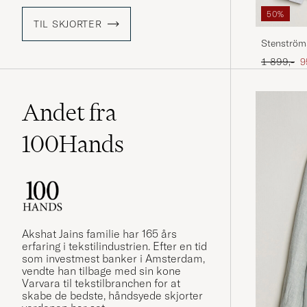
50%
TIL SKJORTER
Stenströms
Grey
Ordinary p
N
1 899,-
9
Andet fra
100Hands
Akshat Jains familie har 165 års
erfaring i tekstilindustrien. Efter en tid
som investmest banker i Amsterdam,
vendte han tilbage med sin kone
Varvara til tekstilbranchen for at
skabe de bedste, håndsyede skjorter