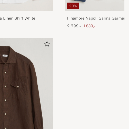
20%
a Linen Shirt White
Finamore Napoli Salina Garment 
Overshirt Navy
Ordinary pris
Nedsat pris
2 299,-
1 839,-