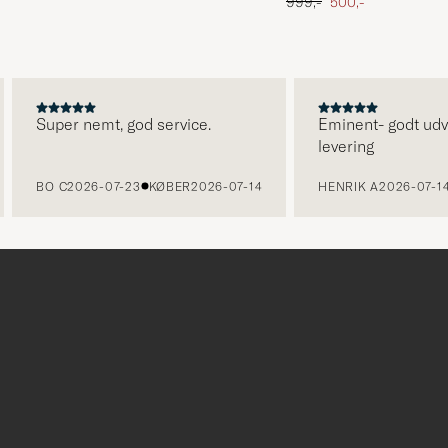
 pris
Ordinary pris
Nedsat pris
999,-
500,-
Super nemt, god service.
Eminent- godt udvalg 
levering
BO C
2026-07-23
KØBER
2026-07-14
HENRIK A
2026-07-14
KØ