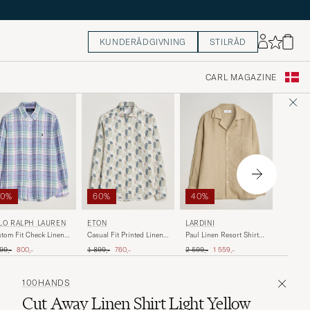
KUNDERÅDGIVNING
STILRÅD
CARL MAGAZINE
50%
60%
40%
STENS
LO RALPH LAUREN
ETON
LARDINI
1899 Lin
tom Fit Check Linen
Casual Fit Printed Linen
Paul Linen Resort Shirt
rt Blue/White
Shirt Multi
Beige
inary pris
Nedsat pris
Ordinary pris
Nedsat pris
Ordinary pris
Nedsat pris
1 699,-
99,-
800,-
1 899,-
760,-
2 599,-
1 559,-
100HANDS
Cut Away Linen Shirt Light Yellow