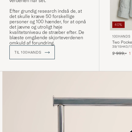
verdenen har set.
Efter grundig research indså de, at
det skulle kræve 50 forskellige
personer og 100 hænder, for at opnå
40%
det jævne og utroligt høje
kvalitetsniveau de stræber efter. De
100HANDS
blæste omgående skjorteverdenen
Two Pocke
omkuld af forundring.
39/15H
43/1
TIL 100HANDS
Ordinary p
N
2 999,-
1