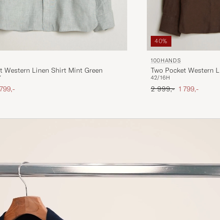
40%
100HANDS
t Western Linen Shirt Mint Green
Two Pocket Western L
7
42/16H
ris
edsat pris
Ordinary pris
Nedsat pris
 799,-
2 999,-
1 799,-