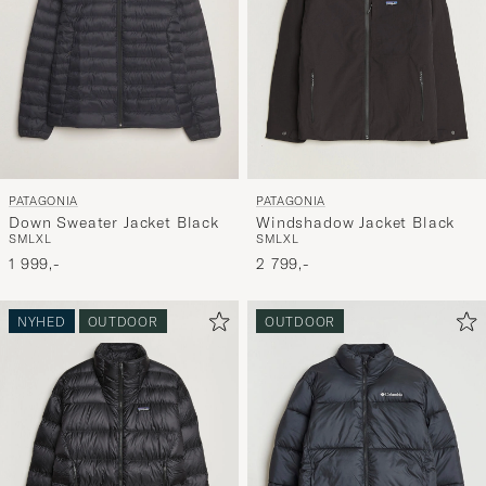
PATAGONIA
PATAGONIA
Down Sweater Jacket Black
Windshadow Jacket Black
S
M
L
XL
S
M
L
XL
1 999,-
2 799,-
NYHED
OUTDOOR
OUTDOOR