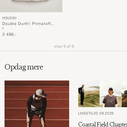
HOUDINI
Double Dunfri Primaloft
L
Padded Jacket A Touch of
Grey
3 499,-
viser
9
af
9
Opdag mere
LIVSSTIL
02.09.2025
Coastal Field Chapte