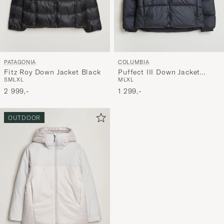
PATAGONIA
COLUMBIA
Fitz Roy Down Jacket Black
Puffect III Down Jacket
S
M
L
XL
M
L
XL
Black
2 999,-
1 299,-
OUTDOOR