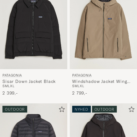
PATAGONIA
PATAGONIA
Sisar Down Jacket Black
Windshadow Jacket Wing
S
M
L
XL
S
M
L
XL
Grey
2 399,-
2 799,-
OUTDOOR
NYHED
OUTDOOR