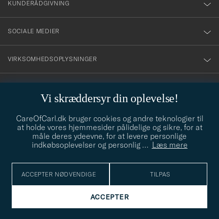
KUNDERÅDGIVNING
SOCIALE MEDIER
VIRKSOMHEDSOPLYSNINGER
Vi skræddersyr din oplevelse!
STILRÅD
CareOfCarl.dk bruger cookies og andre teknologier til
Behøver du hjælp til at finde din stil? Lad os hjælpe dig, vi hjælper
at holde vores hjemmesider pålidelige og sikre, for at
gerne til!
info@careofcarl.dk
måle deres ydeevne, for at levere personlige
indkøbsoplevelser og personlig
…
Læs mere
STILRÅD
ACCEPTER NØDVENDIGE
TILPAS
© Care of Carl 2026
ACCEPTER