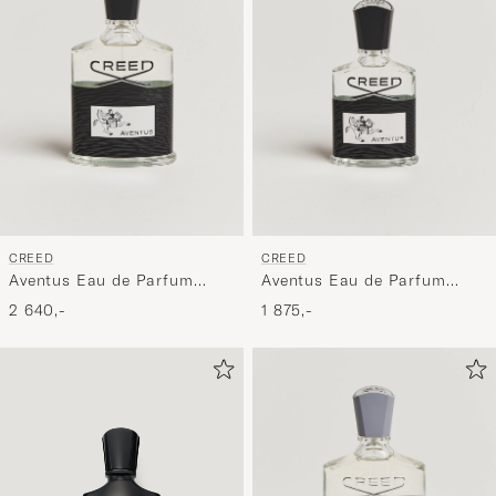
Min
stil,
og
oplev
er
mere
håndpluk
udvalg
til
CREED
CREED
dig.
Aventus Eau de Parfum
Aventus Eau de Parfum
100ml
50ml
2 640,-
1 875,-