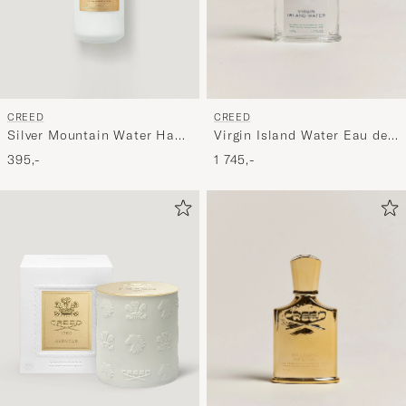
CREED
CREED
Virgin Island Water Eau de
Silver Mountain Water Hand
Parfum 50ml
& Body Lotion 300ml
1 745,-
395,-