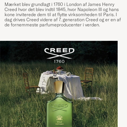
Mærket blev grundlagt i 1760 i London af James Henry
Creed hvor det blev indtil 1845, hvor Napoleon III og hans
kone inviterede dem til at flytte virksomheden til Paris. I
dag drives Creed videre af 7. generation Creed og er en af
de fornemmeste parfumeproducenter i verden.