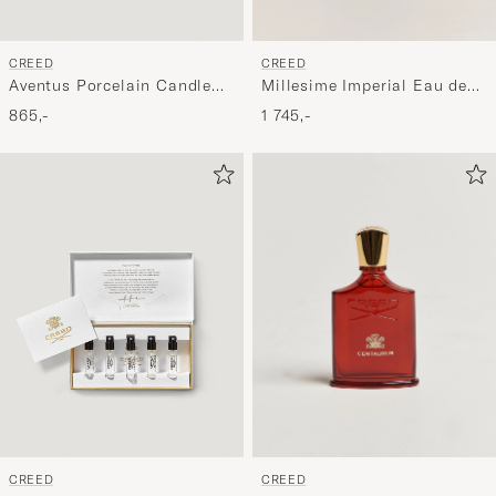
CREED
CREED
Millesime Imperial Eau de
Aventus Porcelain Candle
Parfum 50ml
220g
1 745,-
865,-
CREED
CREED