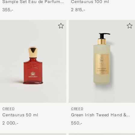
Centaurus 100 ml
Sample Set Eau de Parfum
5 x 1,7 ml
2 815,-
355,-
CREED
CREED
Centaurus 50 ml
Green Irish Tweed Hand &
Body Wash 300ml
2 000,-
550,-