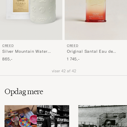
CREED
CREED
Original Santal Eau de
Silver Mountain Water
Parfum 50ml
Porcelain Candle 220g
1 745,-
865,-
viser
42
af
42
Opdag mere