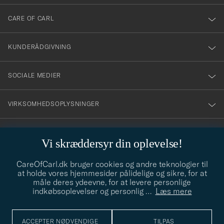
dig
till
CARE OF CARL
vårt
nyhetsbrev!
KUNDERÅDGIVNING
SOCIALE MEDIER
VIRKSOMHEDSOPLYSNINGER
Vi skræddersyr din oplevelse!
STILRÅD
CareOfCarl.dk bruger cookies og andre teknologier til
Behøver du hjælp til at finde din stil? Lad os hjælpe dig, vi hjælper
at holde vores hjemmesider pålidelige og sikre, for at
gerne til!
info@careofcarl.dk
måle deres ydeevne, for at levere personlige
indkøbsoplevelser og personlig
…
Læs mere
STILRÅD
ACCEPTER NØDVENDIGE
TILPAS