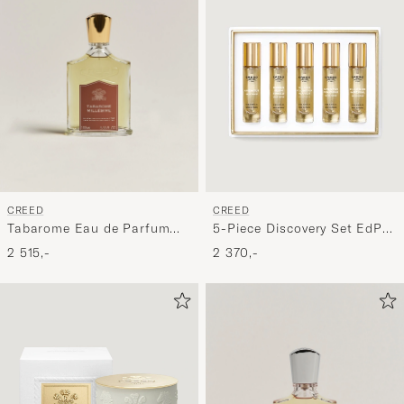
CREED
CREED
Tabarome Eau de Parfum
5-Piece Discovery Set EdP 5
100ml
x 10 ml
2 515,-
2 370,-