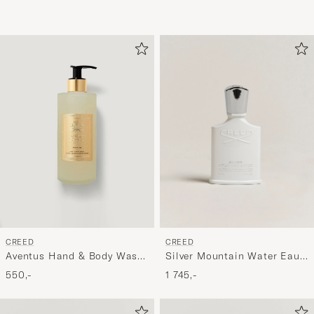
CREED
CREED
Silver Mountain Water Eau
Aventus Hand & Body Wash
de Parfum 50ml
300ml
1 745,-
550,-