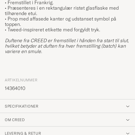
• Fremstillet i Frankrig.
• Præsenteres i en rektangulær ristet glasflaske med
tilhørende etui.
• Prop med affasede kanter og udstanset symbol på
toppen.
• T
weed-inspireret etikette med forgyldt tryk.
Duftene fra CREED er fremstillet i hånden fra start til slut,
hvilket betyder at duften fra hver fremstilling (batch) kan
variere en smule.
ARTIKELNUMMER
14364010
SPECIFIKATIONER
OM CREED
LEVERING & RETUR