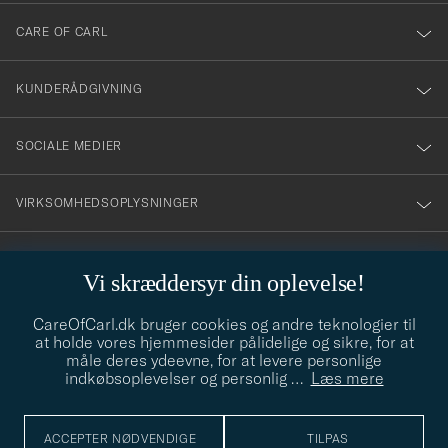
till
CARE OF CARL
vårt
nyhetsbrev!
KUNDERÅDGIVNING
SOCIALE MEDIER
VIRKSOMHEDSOPLYSNINGER
Vi skræddersyr din oplevelse!
STILRÅD
CareOfCarl.dk bruger cookies og andre teknologier til
Behøver du hjælp til at finde din stil? Lad os hjælpe dig, vi hjælper
at holde vores hjemmesider pålidelige og sikre, for at
gerne til!
info@careofcarl.dk
måle deres ydeevne, for at levere personlige
indkøbsoplevelser og personlig
…
Læs mere
STILRÅD
ACCEPTER NØDVENDIGE
TILPAS