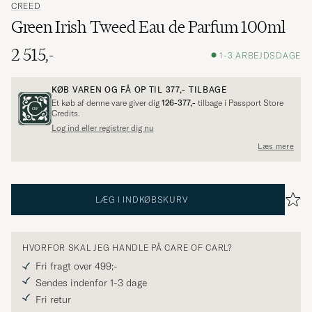
CREED
Green Irish Tweed Eau de Parfum 100ml
2 515,-
1-3 ARBEJDSDAGE
KØB VAREN OG FÅ OP TIL
377,-
TILBAGE
Et køb af denne vare giver dig
126-377,-
tilbage i Passport Store
Credits.
Log ind eller registrer dig nu
Læs mere
LÆG I INDKØBSKURV
HVORFOR SKAL JEG HANDLE PÅ CARE OF CARL?
Fri fragt over 499;-
Sendes indenfor 1-3 dage
Fri retur