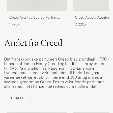
Creed Aventus Eau de Parfum
Creed Absolu Aventus 
50ml
Parfum 50ml
1 875,-
2 220,-
Andet fra Creed
Det fransk-britiske parfumeri Creed blev grundlagt i 1760 i
London af James Henry Creed og holdt til i storbyen frem
til 1845. På invitation fra Napoleon III og hans kone,
flyttede man i stedet virksomheden til Paris. I dag har
varemærket været aktivt i mere end 250 år og drives af
syvende generation Creed. Deres velduftende parfumer er
alle fremstillet i hånden og regnes som nogle af det
bedste i verden.
TIL CREED