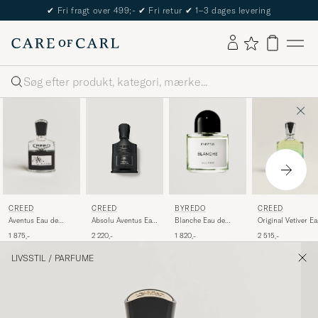
✔
Fri fragt over 499;-
✔
Fri retur
✔
1–3 dages levering
Søg
CREED
BYREDO
CREED
CREED
Aventus Eau de
Blanche Eau de
Original Vetiver E
Absolu Aventus Eau
Parfum 50ml
Parfum 100ml
de Parfum 100ml
de Parfum 50ml
1 875,-
1 820,-
2 515,-
2 220,-
LIVSSTIL
/
PARFUME