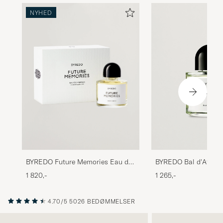
NYHED
BYREDO Bal d'Afriqu
BYREDO Future Memories Eau de
Parfum 50ml
Parfum 100ml
1 265,-
1 820,-
4.70/5
5026 BEDØMMELSER