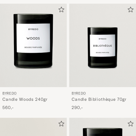
for
at
aktivere
Min
stil,
og
oplev
er
mere
håndpluk
udvalg
til
BYREDO
BYREDO
dig.
Candle Woods 240gr
Candle Bibliothèque 70gr
560,-
290,-