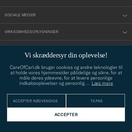
SOCIALE MEDIER
VIRKSOMHEDSOPLYSNINGER
Vi skræddersyr din oplevelse!
STILRÅD
CareOfCarl.dk bruger cookies og andre teknologier til
Behøver du hjælp til at finde din stil? Lad os hjælpe dig, vi hjælper
at holde vores hjemmesider pålidelige og sikre, for at
gerne til!
info@careofcarl.dk
måle deres ydeevne, for at levere personlige
indkøbsoplevelser og personlig
…
Læs mere
STILRÅD
ACCEPTER NØDVENDIGE
TILPAS
© Care of Carl 2026
ACCEPTER