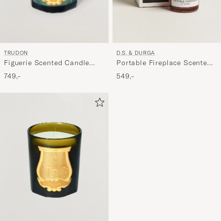
D.S. & DURGA
TRUDON
Portable Fireplace Scented
Figuerie Scented Candle
Candle 200g
270g
549,-
749,-