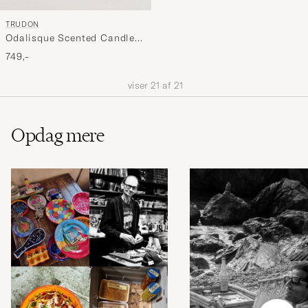
TRUDON
Odalisque Scented Candle
270g
749,-
viser
21
af
21
Opdag mere