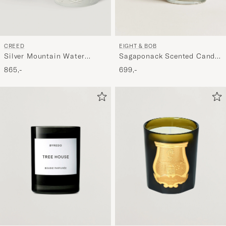
EIGHT & BOB
CREED
Sagaponack Scented Candle
Silver Mountain Water
600g
Porcelain Candle 220g
699,-
865,-