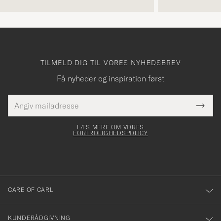
TILMELD DIG TIL VORES NYHEDSBREV
Få nyheder og inspiration først
E-
Tack
Dette
mailadresse
Submi
elt skal
för
Newsl
dfyldes
Form
LÆS MERE OM VORES
att
FORTROLIGHEDSPOLICY
du
anmälde
dig
till
CARE OF CARL
vårt
nyhetsbrev!
KUNDERÅDGIVNING