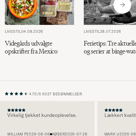
LIVSSTIL
04.08.2026
LIVSSTIL
28.07.2026
Videgårds udvalgte
Ferietips: Tre aktuell
opskrifter fra Mexico
og serier at binge-wa
4.70/5
5027 BEDØMMELSER
Virkelig tjekket kundeoplevelse.
Lækkert kvalit
FORRIGE
WILLIAM P
2026-08-06
KØBER
2026-07-28
MARK U
2026-08