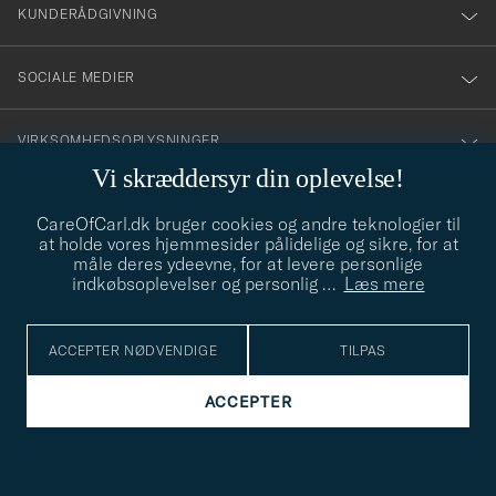
nyhetsbrev!
KUNDERÅDGIVNING
SOCIALE MEDIER
VIRKSOMHEDSOPLYSNINGER
Vi skræddersyr din oplevelse!
CareOfCarl.dk bruger cookies og andre teknologier til
STILRÅD
at holde vores hjemmesider pålidelige og sikre, for at
måle deres ydeevne, for at levere personlige
Behøver du hjælp til at finde din stil? Lad os hjælpe dig, vi hjælper
indkøbsoplevelser og personlig
…
Læs mere
gerne til!
info@careofcarl.dk
STILRÅD
ACCEPTER NØDVENDIGE
TILPAS
ACCEPTER
© Care of Carl 2026