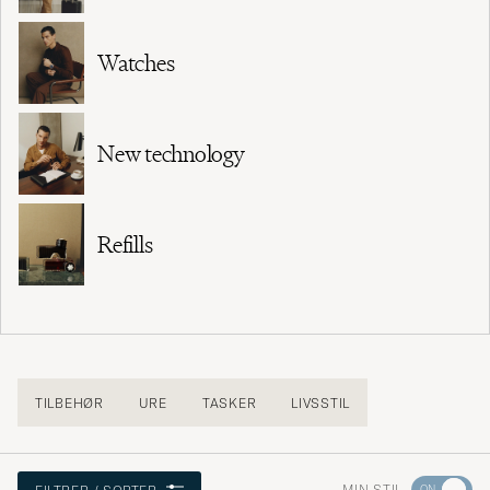
Watches
New technology
Refills
TILBEHØR
URE
TASKER
LIVSSTIL
Gå
MIN STIL