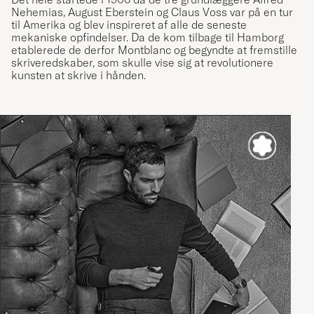
Nehemias, August Eberstein og Claus Voss var på en tur
til Amerika og blev inspireret af alle de seneste
mekaniske opfindelser. Da de kom tilbage til Hamborg
etablerede de derfor Montblanc og begyndte at fremstille
skriveredskaber, som skulle vise sig at revolutionere
kunsten at skrive i hånden.