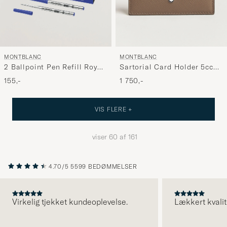
MONTBLANC
MONTBLANC
Sartorial Card Holder 5cc
2 Ballpoint Pen Refill Royal
Mastic
Blue
1 750,-
155,-
VIS FLERE +
viser
60
af
161
4.70/5
5599 BEDØMMELSER
Virkelig tjekket kundeoplevelse.
Lækkert kvalit
FORRIGE