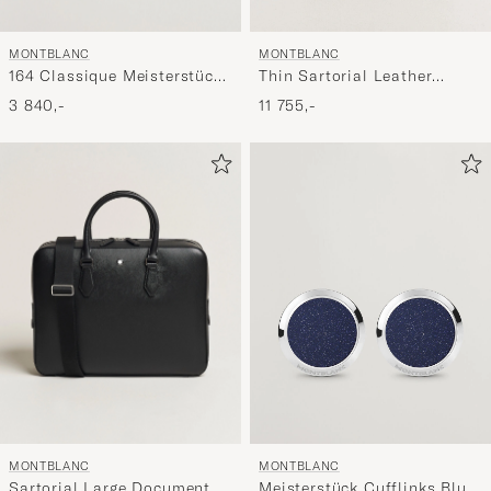
MONTBLANC
MONTBLANC
164 Classique Meisterstück
Thin Sartorial Leather
Ballpoint Pen Platinum Line
Briefcase Black
3 840,-
11 755,-
MONTBLANC
MONTBLANC
Sartorial Large Document
Meisterstück Cufflinks Blue