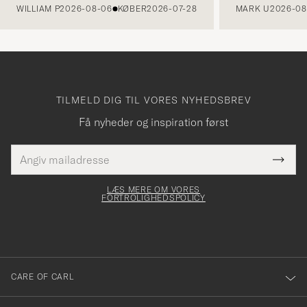
WILLIAM P
2026-08-06
KØBER
2026-07-28
MARK U
2026-08
TILMELD DIG TIL VORES NYHEDSBREV
Få nyheder og inspiration først
E-
Tack
Dette
mailadresse
Submi
elt skal
för
Newsl
dfyldes
Form
LÆS MERE OM VORES
att
FORTROLIGHEDSPOLICY
du
anmälde
dig
till
CARE OF CARL
vårt