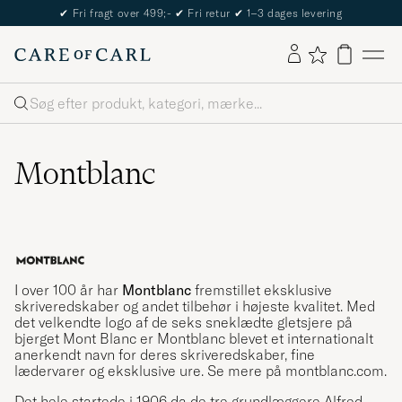
The Care of Carl Passport
Søg
Montblanc
I over 100 år har
Montblanc
fremstillet eksklusive
skriveredskaber og andet tilbehør i højeste kvalitet. Med
det velkendte logo af de seks sneklædte gletsjere på
bjerget Mont Blanc er Montblanc blevet et internationalt
anerkendt navn for deres skriveredskaber, fine
lædervarer og eksklusive ure. Se mere på montblanc.com.
Det hele startede i 1906 da de tre grundlæggere Alfred