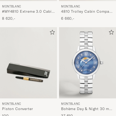
MONTBLANC
MONTBLANC
4810 Trolley Cabin Compact
#MY4810 Extreme 3.0 Cabin
Black
Black
6 660,-
8 620,-
MONTBLANC
MONTBLANC
Piston Converter
Bohème Day & Night 30 mm
Blue
100,-
37 610,-