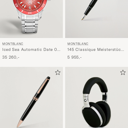
MONTBLANC
MONTBLANC
145 Classique Meisterstück
Iced Sea Automatic Date 0
F Fountain Pen Platinum
Oxygen Limited Red
5 955,-
35 260,-
Line