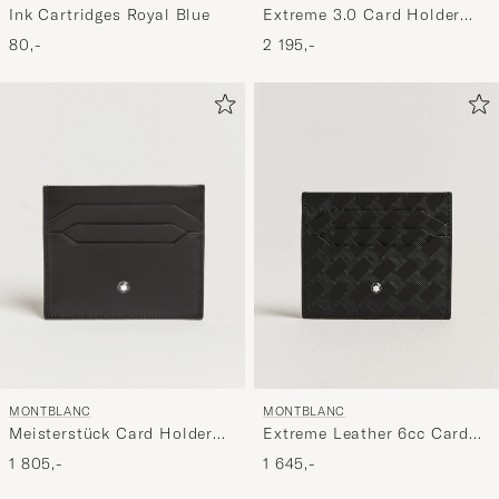
Ink Cartridges Royal Blue
Extreme 3.0 Card Holder
4cc Ink Blue
80,-
2 195,-
MONTBLANC
MONTBLANC
Meisterstück Card Holder
Extreme Leather 6cc Card
6cc Black
Holder Black
1 805,-
1 645,-