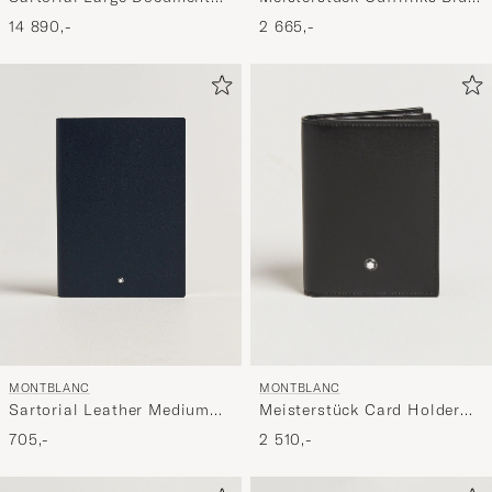
Case Black
Goldstone
14 890,-
2 665,-
MONTBLANC
MONTBLANC
Meisterstück Card Holder
Sartorial Leather Medium
4cc Black
Notebook, Lined Blue
2 510,-
705,-