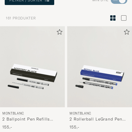
FILTRER / SORTER
til
Stilråd
161
PRODUKTER
for
at
aktivere
Min
stil,
og
oplev
er
mere
håndpluk
udvalg
til
MONTBLANC
MONTBLANC
dig.
2 Ballpoint Pen Refills
2 Rollerball LeGrand Pen
Mystery Black
Refills Royal Blue
155,-
155,-