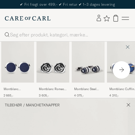
✔
Fri fragt over 499;-
✔
Fri retur
✔
1–3 dages levering
Søg
Montblanc Steel
Montblanc
Montblanc Romeo
Montblanc Cufflin
Lacquer SAW
Meisterstück
and Julia Cufflinks
Moonphase
4 075,-
2 665,-
3 605,-
4 310,-
Cufflinks
Cufflinks Blue
Silver
Movement
Goldstone
TILBEHØR
/
MANCHETKNAPPER