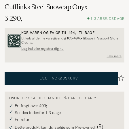
Cufflinks Steel Snowcap Onyx
3 290,-
1-3 ARBEJDSDAGE
KØB VAREN OG FÅ OP TIL
494,-
TILBAGE
Et køb af denne vare giver dig
165-494,-
tilbage i Passport Store
Credits.
Log ind eller registrer dig nu
Læs mere
LÆG I INDKØBSKURV
HVORFOR SKAL JEG HANDLE PÅ CARE OF CARL?
Fri fragt over 499;-
Sendes indenfor 1-3 dage
Fri retur
Dette produkt kan du sælge som Pre-owned