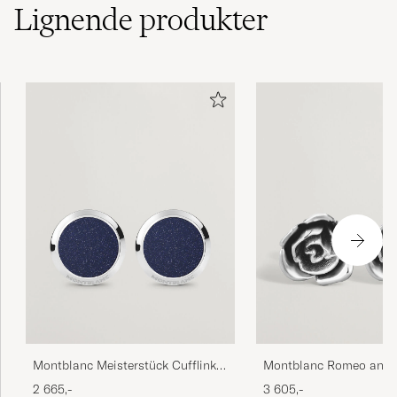
Lignende
produkter
Montblanc Meisterstück Cufflinks
Montblanc Romeo and J
Blue Goldstone
Cufflinks Silver
2 665,-
3 605,-