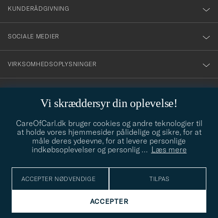
nyhetsbrev!
KUNDERÅDGIVNING
SOCIALE MEDIER
VIRKSOMHEDSOPLYSNINGER
Vi skræddersyr din oplevelse!
STILRÅD
CareOfCarl.dk bruger cookies og andre teknologier til
Behøver du hjælp til at finde din stil? Lad os hjælpe dig, vi hjælper
at holde vores hjemmesider pålidelige og sikre, for at
gerne til!
info@careofcarl.dk
måle deres ydeevne, for at levere personlige
indkøbsoplevelser og personlig
…
Læs mere
STILRÅD
ACCEPTER NØDVENDIGE
TILPAS
© Care of Carl 2026
ACCEPTER