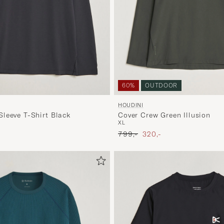
60%
OUTDOOR
HOUDINI
leeve T-Shirt Black
Cover Crew Green Illusion
XL
Ordinary pris
Nedsat pris
799,-
320,-