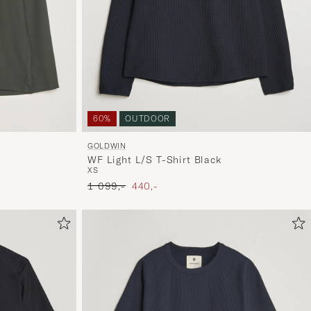
60%
OUTDOOR
GOLDWIN
WF Light L/S T-Shirt Black
XS
Ordinary pris
Nedsat pris
1 099,-
440,-