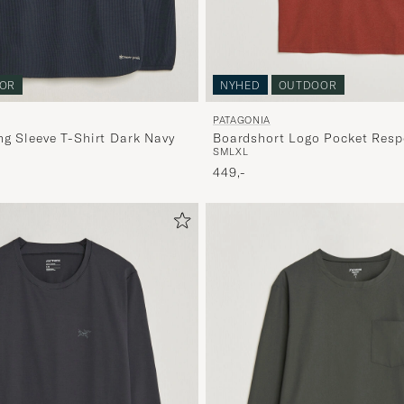
OR
NYHED
OUTDOOR
PATAGONIA
ng Sleeve T-Shirt Dark Navy
Boardshort Logo Pocket Respo
S
M
L
XL
Shirt Rusty Red
pris
449,-