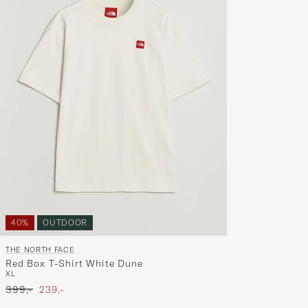
40%
OUTDOOR
THE NORTH FACE
Red Box T-Shirt White Dune
XL
Ordinary pris
Nedsat pris
399,-
239,-