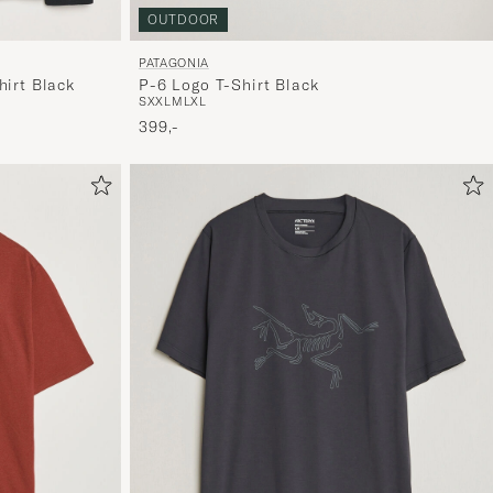
OUTDOOR
PATAGONIA
hirt Black
P-6 Logo T-Shirt Black
S
XXL
M
L
XL
399,-