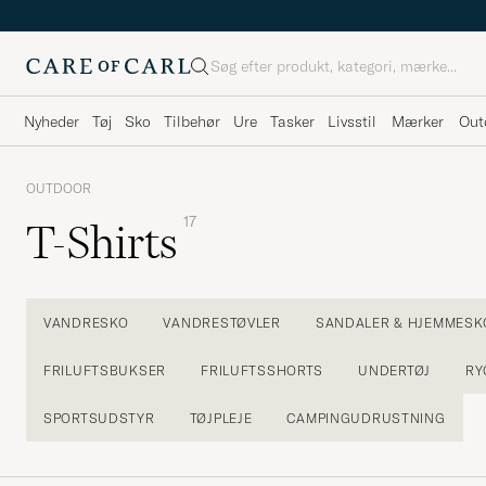
Søg
Nyheder
Tøj
Sko
Tilbehør
Ure
Tasker
Livsstil
Mærker
Out
OUTDOOR
17
T-Shirts
VANDRESKO
VANDRESTØVLER
SANDALER & HJEMMESK
FRILUFTSBUKSER
FRILUFTSSHORTS
UNDERTØJ
RY
SPORTSUDSTYR
TØJPLEJE
CAMPINGUDRUSTNING