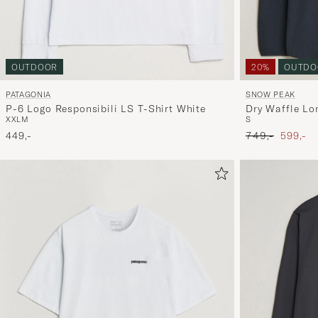
OUTDOOR
20%
OUTDO
PATAGONIA
SNOW PEAK
P-6 Logo Responsibili LS T-Shirt White
Dry Waffle Lo
XXL
M
S
Ordinary pris
Nedsat 
449,-
749,-
599,-