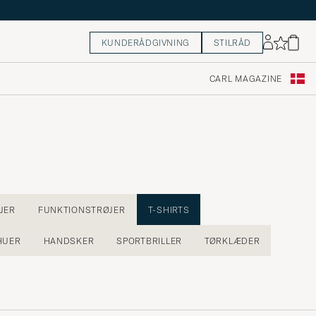
KUNDERÅDGIVNING
STILRÅD
CARL MAGAZINE
JER
FUNKTIONSTRØJER
T-SHIRTS
HUER
HANDSKER
SPORTBRILLER
TØRKLÆDER