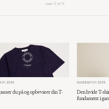
viser
17
af
17
8.01.2025
GUIDES
07.01.2025
passer du på og opbevarer din T-
Den hvide T-shir
fundament i ga