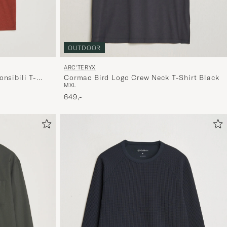
OUTDOOR
ARC'TERYX
nsibili T-
Cormac Bird Logo Crew Neck T-Shirt Black
M
XL
649,-