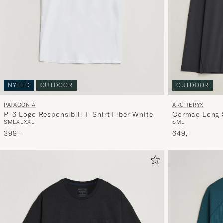
NYHED
OUTDOOR
OUTDOOR
PATAGONIA
ARC'TERYX
P-6 Logo Responsibili T-Shirt Fiber White
Cormac Long S
S
M
L
XL
XXL
S
M
L
399,-
649,-