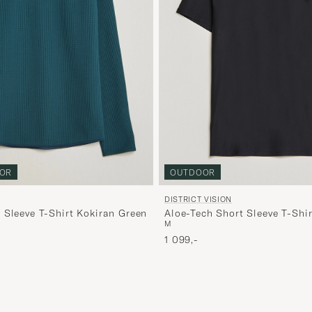
OUTDOOR
OR
DISTRICT VISION
Aloe-Tech Short Sleeve T-Shi
 Sleeve T-Shirt Kokiran Green
M
pris
1 099,-