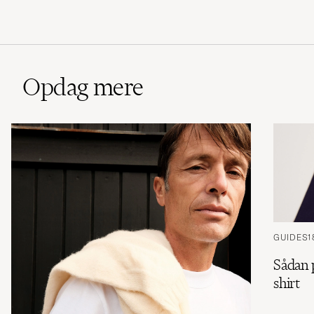
Opdag mere
GUIDES
1
Sådan 
shirt