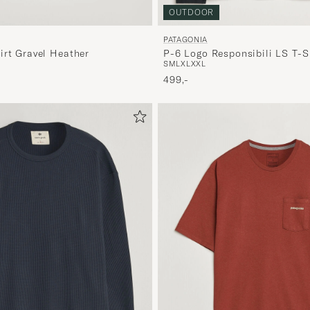
OUTDOOR
PATAGONIA
P-6 Logo Responsibili LS T-S
irt Gravel Heather
S
M
L
XL
XXL
499,-