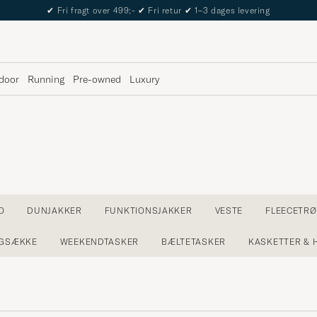
✔
Fri fragt over 499;-
✔
Fri retur
✔
1–3 dages levering
door
Running
Pre-owned
Luxury
O
DUNJAKKER
FUNKTIONSJAKKER
VESTE
FLEECETRØ
GSÆKKE
WEEKENDTASKER
BÆLTETASKER
KASKETTER & 