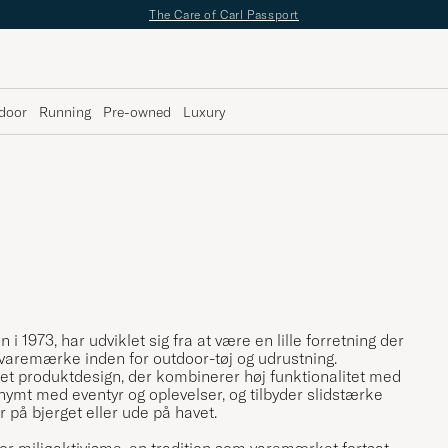
The Care of Carl Passport
door
Running
Pre-owned
Luxury
i 1973, har udviklet sig fra at være en lille forretning der
t varemærke inden for outdoor-tøj og udrustning.
 et produktdesign, der kombinerer høj funktionalitet med
ymt med eventyr og oplevelser, og tilbyder slidstærke
 på bjerget eller ude på havet.
for miljøaktivisme, en tradition som varemærket fortsat