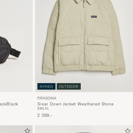
NYHED
OUTDOOR
PATAGONIA
PackBlack
Sisar Down Jacket Weathered Stone
S
M
L
XL
2 399,-