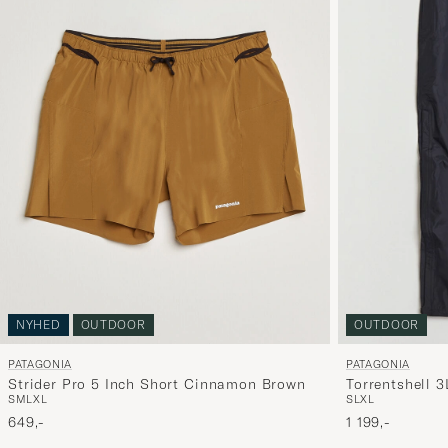
NYHED
OUTDOOR
OUTDOOR
PATAGONIA
PATAGONIA
Strider Pro 5 Inch Short Cinnamon Brown
Torrentshell 
OPDAG
S
M
L
XL
S
L
XL
649,-
1 199,-
Patagonia -