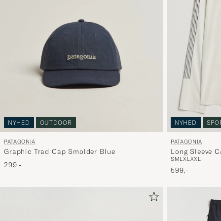
NYHED
OUTDOOR
NYHED
SPO
PATAGONIA
PATAGONIA
Graphic Trad Cap Smolder Blue
Long Sleeve C
S
M
L
XL
XXL
299,-
599,-