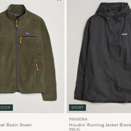
DOOR
SPORT
PATAGONIA
ket Basin Green
Houdini Running Jacket Blac
S
M
L
XL