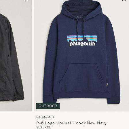
OUTDOOR
PATAGONIA
P-6 Logo Uprisal Hoody New Navy
k
S
L
XL
XXL