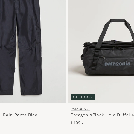
OUTDOOR
PATAGONIA
3L Rain Pants Black
PatagoniaBlack Hole Duffel 
1 199,-