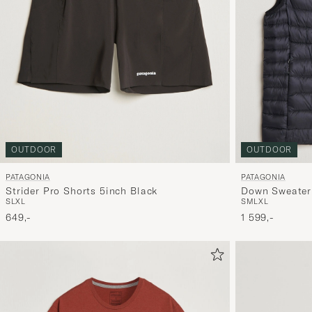
OUTDOOR
OUTDOOR
PATAGONIA
PATAGONIA
Strider Pro Shorts 5inch Black
Down Sweater
S
L
XL
S
M
L
XL
649,-
1 599,-