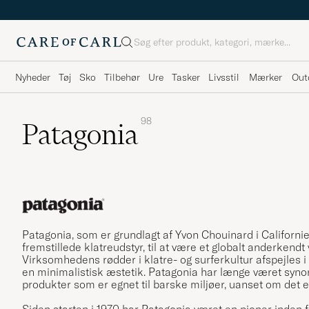
Søg
Nyheder
Tøj
Sko
Tilbehør
Ure
Tasker
Livsstil
Mærker
Out
98
Patagonia
Patagonia, som er grundlagt af Yvon Chouinard i Californien 
fremstillede klatreudstyr, til at være et globalt anderkend
Virksomhedens rødder i klatre- og surferkultur afspejles i
en minimalistisk æstetik. Patagonia har længe været synon
produkter som er egnet til barske miljøer, uanset om det er
Siden starten i 1970 har Patagonia været en pioner inden 