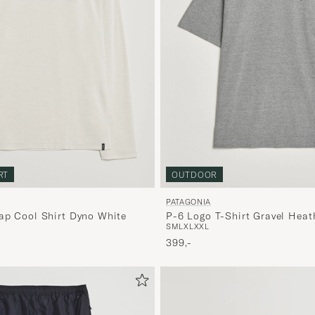
RT
OUTDOOR
PATAGONIA
ap Cool Shirt Dyno White
P-6 Logo T-Shirt Gravel Heat
S
M
L
XL
XXL
399,-