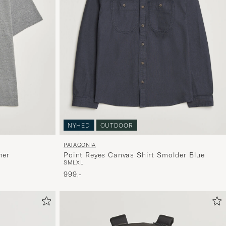
og
oplev
er
mere
håndpluk
udvalg
til
dig.
NYHED
OUTDOOR
PATAGONIA
her
Point Reyes Canvas Shirt Smolder Blue
S
M
L
XL
999,-