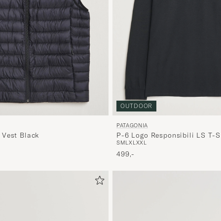
OUTDOOR
PATAGONIA
 Vest Black
P-6 Logo Responsibili LS T-S
S
M
L
XL
XXL
499,-