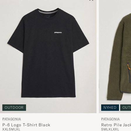
OUTDOOR
NYHED
OUT
PATAGONIA
PATAGONIA
P-6 Logo T-Shirt Black
Retro Pile Jac
XXL
S
M
L
XL
S
M
L
XL
XXL