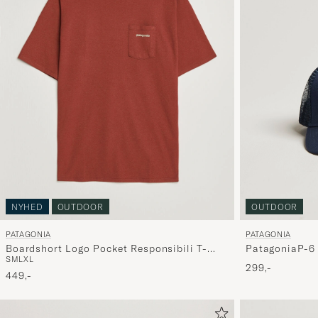
OUTDOOR
NYHED
OUTDOOR
PATAGONIA
PATAGONIA
PatagoniaP-6
Boardshort Logo Pocket Responsibili T-
S
M
L
XL
Shirt Rusty Red
299,-
449,-