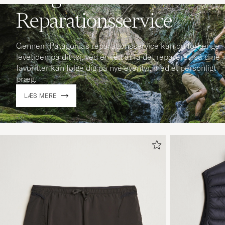
Reparationsservice
Gennem Patagonias reparationsservice kan du forlænge
levetiden på dit tøj, ved enkelt at få det repareret, så dine
favoritter kan følge dig på nye eventyr, med et personligt
præg.
LÆS MERE