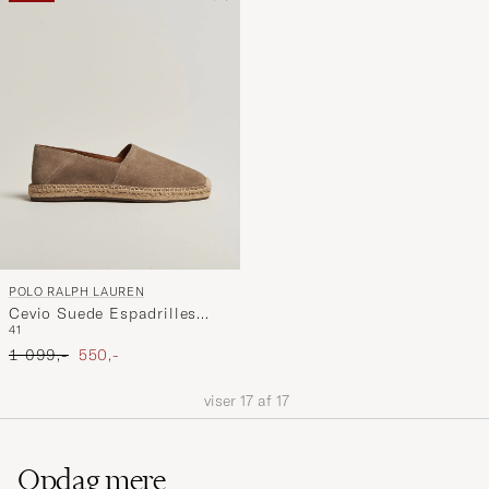
POLO RALPH LAUREN
Cevio Suede Espadrilles
41
Dirty Buck
Ordinary pris
Nedsat pris
1 099,-
550,-
viser
17
af
17
Opdag mere