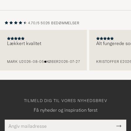
4.70/5
5026 BEDØMMELSER
Lækkert kvalitet
Alt fungerede so
FORRIGE
MARK U
2026-08-05
KØBER
2026-07-27
KRISTOFFER E
2026
TILMELD DIG TIL VORES NYHEDSBREV
Få nyheder og inspiration først
E-
Tack
Dette
mailadresse
Submi