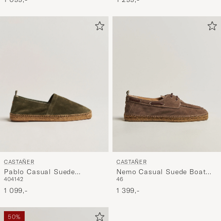
CASTAÑER
CASTAÑER
Pablo Casual Suede
Nemo Casual Suede Boat
40
41
42
46
Espadrilles Verde Bosque
Shoe Topo
1 099,-
1 399,-
50%