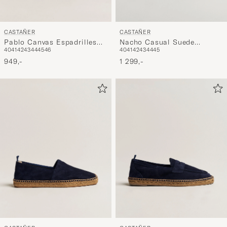
CASTAÑER
CASTAÑER
Pablo Canvas Espadrilles
Nacho Casual Suede
40
41
42
43
44
45
46
40
41
42
43
44
45
Negro
Loafers Verde Bosque
949,-
1 299,-