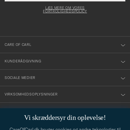
elt skal
för
Newsl
dfyldes
Form
LÆS MERE OM VORES
att
FORTROLIGHEDSPOLICY
du
anmälde
dig
till
CARE OF CARL
vårt
nyhetsbrev!
KUNDERÅDGIVNING
SOCIALE MEDIER
VIRKSOMHEDSOPLYSNINGER
Vi skræddersyr din oplevelse!
STILRÅD
CareOfCarl.dk bruger cookies og andre teknologier til
Behøver du hjælp til at finde din stil? Lad os hjælpe dig, vi hjælper