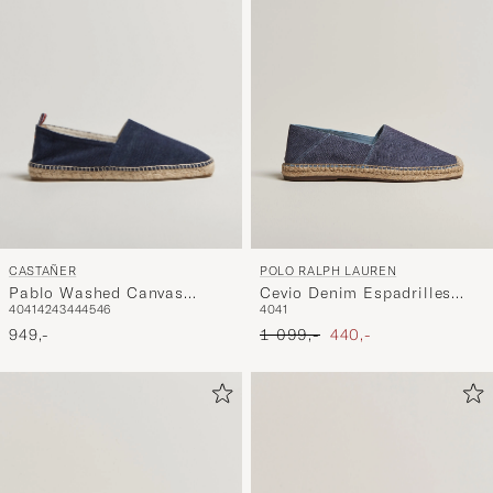
CASTAÑER
POLO RALPH LAUREN
Pablo Washed Canvas
Cevio Denim Espadrilles
40
41
42
43
44
45
46
40
41
Espadrilles Azul Marino
Blue
Ordinary pris
Nedsat pris
949,-
1 099,-
440,-