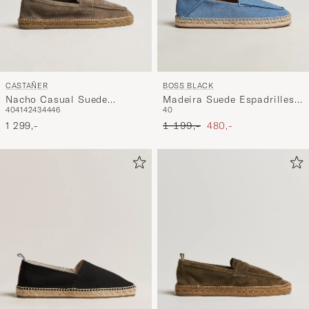
CASTAÑER
BOSS BLACK
Nacho Casual Suede
Madeira Suede Espadrilles
40
41
42
43
44
46
40
Loafers Topo
Open Blue
Ordinary pris
Nedsat pris
1 299,-
1 199,-
480,-