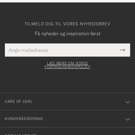
TILMELD DIG TIL VORES NYHEDSBREV
Få nyheder og inspiration først
E-
Tack
Dette
mailadresse
Submi
elt skal
för
Newsl
dfyldes
Form
LÆS MERE OM VORES
att
FORTROLIGHEDSPOLICY
du
anmälde
dig
till
CARE OF CARL
vårt
nyhetsbrev!
KUNDERÅDGIVNING