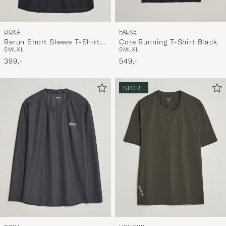
FALKE
DOXA
Core Running T-Shirt Black
Rerun Short Sleeve T-Shirt
S
M
L
XL
S
M
L
XL
Black
549,-
399,-
SPORT