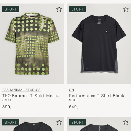
for
at
SPORT
SPORT
aktivere
Min
stil,
og
oplev
er
mere
håndpluk
udvalg
til
PAS NORMAL STUDIOS
ON
dig.
TKO Balance T-Shirt Moss
Performance T-Shirt Black
S
M
XL
S
L
XL
Green
899,-
649,-
SPORT
SPORT