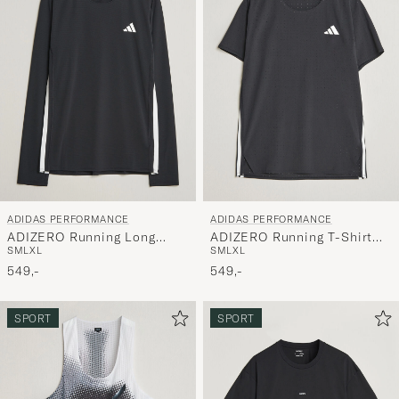
ADIDAS PERFORMANCE
ADIDAS PERFORMANCE
ADIZERO Running Long
ADIZERO Running T-Shirt
S
M
L
XL
S
M
L
XL
Sleeve T-Shirt Black
Black
549,-
549,-
SPORT
SPORT