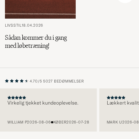
LIVSSTIL
18.04.2026
Sådan kommer du i gang
med løbetræning!
4.70/5
5027 BEDØMMELSER
Virkelig tjekket kundeoplevelse.
Lækkert kvalit
FORRIGE
WILLIAM P
2026-08-06
KØBER
2026-07-28
MARK U
2026-08