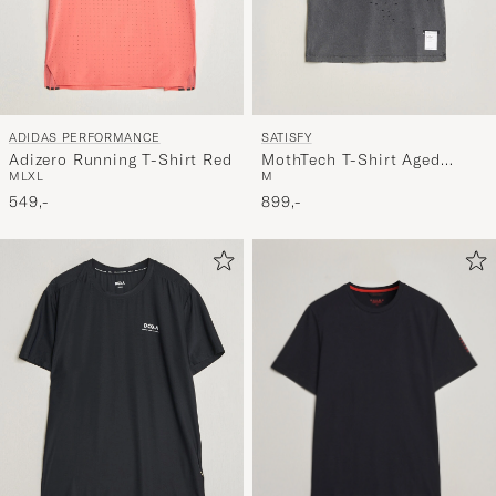
ADIDAS PERFORMANCE
SATISFY
Adizero Running T-Shirt Red
MothTech T-Shirt Aged
M
L
XL
M
Black
549,-
899,-