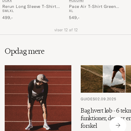
DOXA
HOUDINI
Rerun Long Sleeve T-Shirt
Pace Air T-Shirt Green
S
M
L
XL
XL
Raven
Illusion
499,-
549,-
viser
12
af
12
Opdag mere
GUIDES
02.09.2025
Bag hvert løb - 6 tek
funktioner, der gør e
forskel