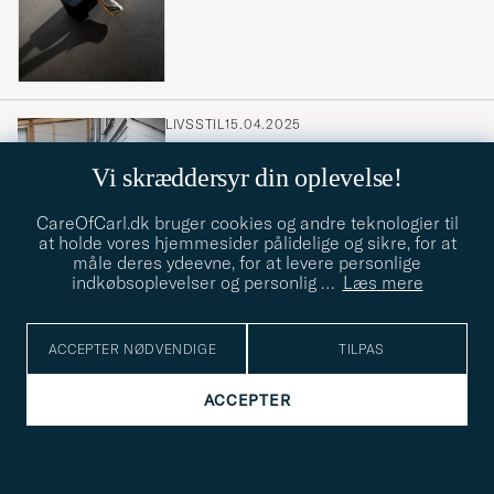
LIVSSTIL
15.04.2025
The Running Boom – en trend, der
Vi skræddersyr din oplevelse!
er kommet for at blive?
CareOfCarl.dk bruger cookies og andre teknologier til
at holde vores hjemmesider pålidelige og sikre, for at
måle deres ydeevne, for at levere personlige
indkøbsoplevelser og personlig
…
Læs mere
LIVSSTIL
18.04.2026
ACCEPTER NØDVENDIGE
TILPAS
Sådan kommer du i gang med
ACCEPTER
løbetræning!