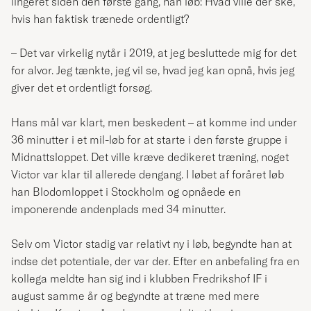
lingeret siden den første gang, han løb: Hvad ville der ske,
hvis han faktisk trænede ordentligt?
– Det var virkelig nytår i 2019, at jeg besluttede mig for det
for alvor. Jeg tænkte, jeg vil se, hvad jeg kan opnå, hvis jeg
giver det et ordentligt forsøg.
Hans mål var klart, men beskedent – at komme ind under
36 minutter i et mil-løb for at starte i den første gruppe i
Midnattsloppet. Det ville kræve dedikeret træning, noget
Victor var klar til allerede dengang. I løbet af foråret løb
han Blodomloppet i Stockholm og opnåede en
imponerende andenplads med 34 minutter.
Selv om Victor stadig var relativt ny i løb, begyndte han at
indse det potentiale, der var der. Efter en anbefaling fra en
kollega meldte han sig ind i klubben Fredrikshof IF i
august samme år og begyndte at træne med mere