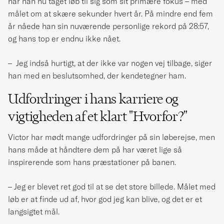
har han nu taget løb til sig som sit primære fokus – med
målet om at skære sekunder hvert år. På mindre end fem
år nåede han sin nuværende personlige rekord på 28:57,
og hans top er endnu ikke nået.
– Jeg indså hurtigt, at der ikke var nogen vej tilbage, siger
han med en beslutsomhed, der kendetegner ham.
Udfordringer i hans karriere og
vigtigheden af et klart "Hvorfor?"
Victor har mødt mange udfordringer på sin løberejse, men
hans måde at håndtere dem på har været lige så
inspirerende som hans præstationer på banen.
– Jeg er blevet ret god til at se det store billede. Målet med
løb er at finde ud af, hvor god jeg kan blive, og det er et
langsigtet mål.