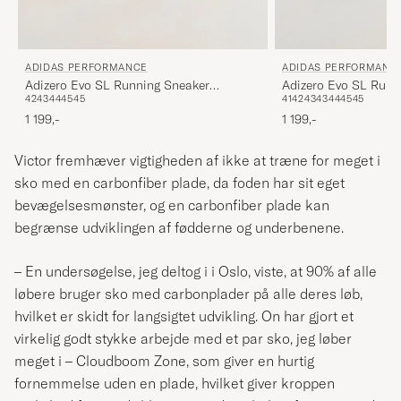
ADIDAS PERFORMANCE
ADIDAS PERFORMANC
Adizero Evo SL Running Sneaker
Adizero Evo SL Runn
42
43
44
45
45
41
42
43
43
44
45
45
White/Black
Black/White
1 199,-
1 199,-
Victor fremhæver vigtigheden af ikke at træne for meget i
sko med en carbonfiber plade, da foden har sit eget
bevægelsesmønster, og en carbonfiber plade kan
begrænse udviklingen af fødderne og underbenene.
– En undersøgelse, jeg deltog i i Oslo, viste, at 90% af alle
løbere bruger sko med carbonplader på alle deres løb,
hvilket er skidt for langsigtet udvikling. On har gjort et
virkelig godt stykke arbejde med et par sko, jeg løber
meget i – Cloudboom Zone, som giver en hurtig
fornemmelse uden en plade, hvilket giver kroppen