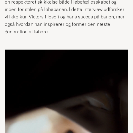
en respekteret skikkelse både i løbefællesskabet og
inden for stilen på løbebanen. I dette interview udforsker
vi ikke kun Victors filosofi og hans succes på banen, men
også hvordan han inspirerer og former den næste
generation af løbere.