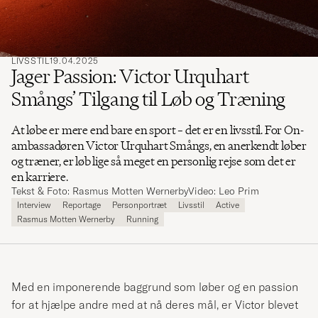
LIVSSTIL
19.04.2025
Jager Passion: Victor Urquhart
Smångs’ Tilgang til Løb og Træning
At løbe er mere end bare en sport – det er en livsstil. For On-
ambassadøren Victor Urquhart Smångs, en anerkendt løber
og træner, er løb lige så meget en personlig rejse som det er
en karriere.
Tekst & Foto: Rasmus Motten Wernerby
Video: Leo Prim
Interview
Reportage
Personportræt
Livsstil
Active
Rasmus Motten Wernerby
Running
Med en imponerende baggrund som løber og en passion
for at hjælpe andre med at nå deres mål, er Victor blevet