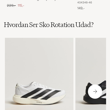
40
43
46-46
White
Ordinary pris
Nedsat pris
229,-
115,-
149,-
Hvordan Ser Sko Rotation Udad?