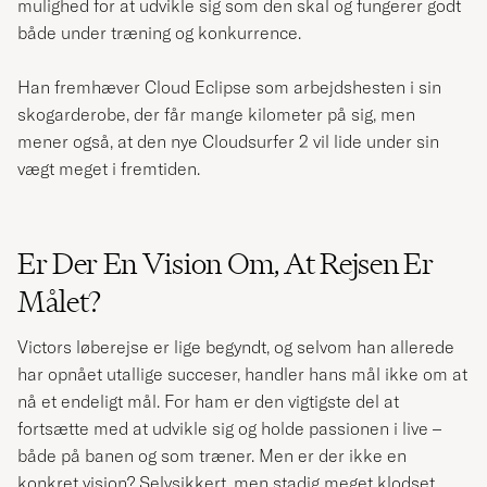
mulighed for at udvikle sig som den skal og fungerer godt
både under træning og konkurrence.
Han fremhæver
Cloud Eclipse som arbejdshesten i sin
skogarderobe, der får mange kilometer på sig, men
mener også, at den nye Cloudsurfer 2 vil lide under sin
vægt meget i fremtiden.
Er Der En Vision Om, At Rejsen Er
Målet?
Victors løberejse er lige begyndt, og selvom han allerede
har opnået utallige succeser, handler hans mål ikke om at
nå et endeligt mål. For ham er den vigtigste del at
fortsætte med at udvikle sig og holde passionen i live –
både på banen og som træner. Men er der ikke en
konkret vision? Selvsikkert, men stadig meget klodset,