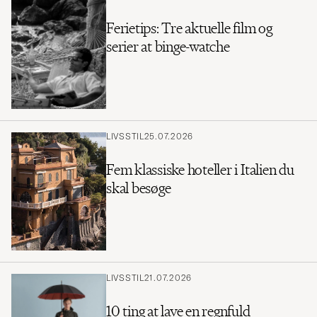
Ferietips: Tre aktuelle film og
serier at binge-watche
LIVSSTIL
25.07.2026
Fem klassiske hoteller i Italien du
skal besøge
LIVSSTIL
21.07.2026
10 ting at lave en regnfuld