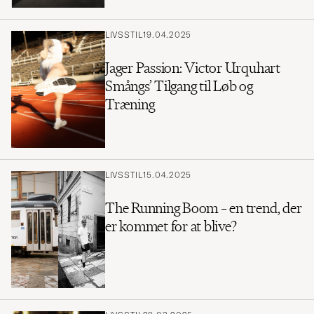
LIVSSTIL
19.04.2025
Jager Passion: Victor Urquhart
Smångs’ Tilgang til Løb og
Træning
LIVSSTIL
15.04.2025
The Running Boom – en trend, der
er kommet for at blive?