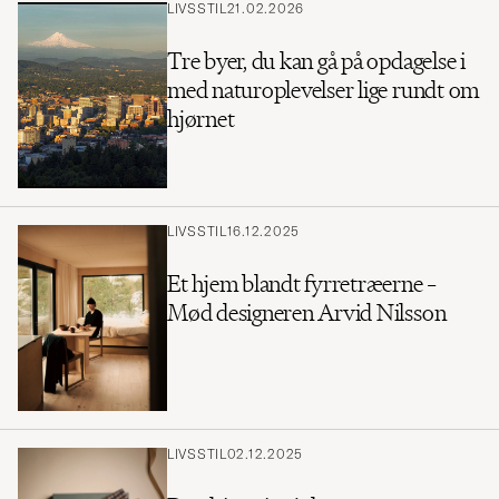
LIVSSTIL
21.02.2026
Tre byer, du kan gå på opdagelse i
med naturoplevelser lige rundt om
hjørnet
LIVSSTIL
16.12.2025
Et hjem blandt fyrretræerne –
Mød designeren Arvid Nilsson
LIVSSTIL
02.12.2025