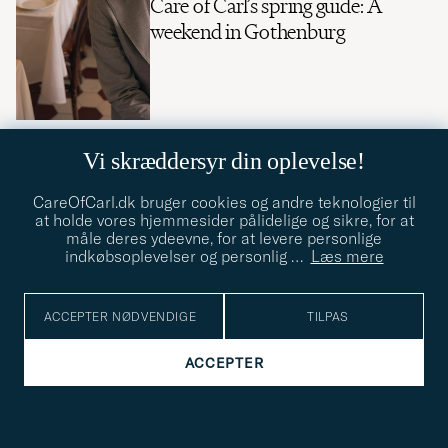
Care of Carl’s spring guide: A
weekend in Gothenburg
Vi skræddersyr din oplevelse!
CareOfCarl.dk bruger cookies og andre teknologier til
at holde vores hjemmesider pålidelige og sikre, for at
måle deres ydeevne, for at levere personlige
indkøbsoplevelser og personlig
…
Læs mere
ACCEPTER NØDVENDIGE
TILPAS
LIVSSTIL
26.03.2024
ACCEPTER
Burberry – Leverandør under første
verdenskrig