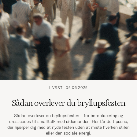
LIVSSTIL
05.06.2025
Sådan overlever du bryllupsfesten
Sådan overlever du bryllupsfesten – fra bordplacering og
dresscodes til smalltalk med sidemanden. Her får du tipsene,
der hjælper dig med at nyde festen uden at miste hverken stilen
eller den sociale energi.