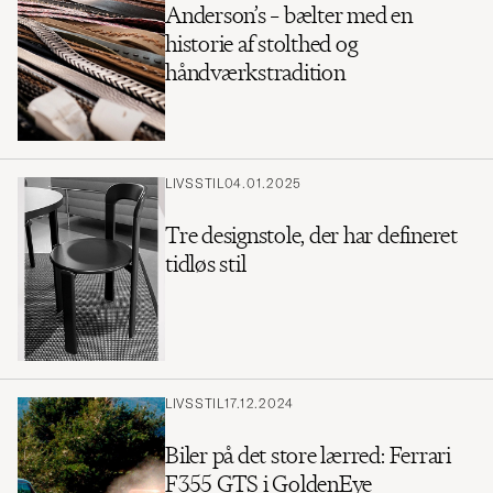
Anderson’s – bælter med en
historie af stolthed og
håndværkstradition
LIVSSTIL
04.01.2025
Tre designstole, der har defineret
tidløs stil
LIVSSTIL
17.12.2024
Biler på det store lærred: Ferrari
F355 GTS i GoldenEye