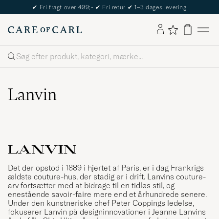
✔
Fri fragt over 499;-
✔
Fri retur
✔
1–3 dages levering
Søg
Lanvin
Det der opstod i 1889 i hjertet af Paris, er i dag Frankrigs
ældste couture-hus, der stadig er i drift. Lanvins couture-
arv fortsætter med at bidrage til en tidløs stil, og
enestående savoir-faire mere end et århundrede senere.
Under den kunstneriske chef Peter Coppings ledelse,
fokuserer Lanvin på designinnovationer i Jeanne Lanvins