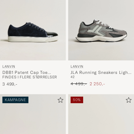
stil,
og
oplev
er
mere
håndpluk
udvalg
til
LANVIN
LANVIN
dig.
DBB1 Patent Cap Toe
JLA Running Sneakers Light
FINDES I FLERE STØRRELSER
42
Sneaker Navy
Grey
Ordinary pris
Nedsat pris
4 499,-
2 250,-
3 499,-
KAMPAGNE
50%