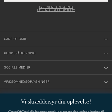
elt skal
för
Newsl
dfyldes
Form
LÆS MERE OM VORES
att
FORTROLIGHEDSPOLICY
du
anmälde
dig
till
CARE OF CARL
vårt
nyhetsbrev!
KUNDERÅDGIVNING
SOCIALE MEDIER
VIRKSOMHEDSOPLYSNINGER
Vi skræddersyr din oplevelse!
STILRÅD
CareOfCarl.dk bruger cookies og andre teknologier til
Behøver du hjælp til at finde din stil? Lad os hjælpe dig, vi hjælper