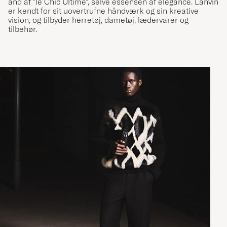
ånd af ”le Chic Ultime”, selve essensen af elegance. Lanvin
er kendt for sit uovertrufne håndværk og sin kreative
vision, og tilbyder herretøj, dametøj, lædervarer og
tilbehør.