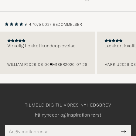
4.70/5
5027 BEDØMMELSER
Virkelig tjekket kundeoplevelse.
Lækkert kvalit
FORRIGE
WILLIAM P
2026-08-06
KØBER
2026-07-28
MARK U
2026-08
TILMELD DIG TIL VORES NYHEDSBREV
Få nyheder og inspiration først
E-
Tack
Dette
mailadresse
Submi