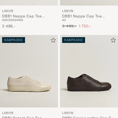
LANVIN
LANVIN
DBB1 Nappa Cap Toe
DBB1 Nappa Cap Toe
40
41
42
43
44
45
43
Sneaker Black
Sneaker White/Blue
Ordinary pris
Nedsat pris
3 499,-
3 499,-
1 750,-
KAMPAGNE
KAMPAGNE
LANVIN
LANVIN
DBB1 Patent Cap Toe
DBB1 Grain Leather Cap Toe