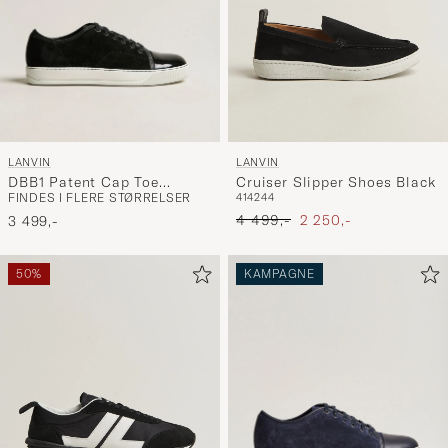
LANVIN
LANVIN
DBB1 Patent Cap Toe
Cruiser Slipper Shoes Black
FINDES I FLERE STØRRELSER
41
42
44
Sneaker Black
Ordinary pris
Nedsat pris
4 499,-
2 250,-
3 499,-
50%
KAMPAGNE