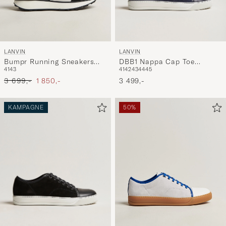
LANVIN
LANVIN
DBB1 Nappa Cap Toe
Bumpr Running Sneakers
41
42
43
44
45
41
43
Sneaker Navy
Black/White
Ordinary pris
Nedsat pris
3 499,-
3 699,-
1 850,-
KAMPAGNE
50%