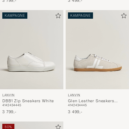
3 799,-
3 499,-
KAMPAGNE
KAMPAGNE
LANVIN
LANVIN
DBB1 Zip Sneakers White
Glen Leather Sneakers
41
42
43
44
45
41
42
43
44
45
White
3 799,-
3 499,-
50%