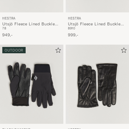
HESTRA
HESTRA
Utsjö Fleece Lined Buckle
Utsjö Fleece Lined Buckle
8
9
10
7
8
Elkskin Glove Black
Elkskin Glove Espresso
999,-
949,-
OUTDOOR