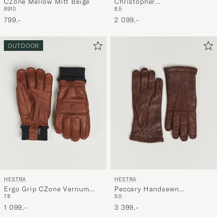
CZone Mellow Mitt Beige
Christopher
8
9
10
8,5
Cashmere/Elkskin Glove
799,-
Black
2 099,-
OUTDOOR
HESTRA
HESTRA
Peccary Handsewn
Ergo Grip CZone Vernum
9,5
7
8
Cashmere Lined Glove Siena
Glove Brown
3 399,-
1 099,-