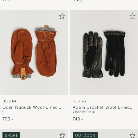
HESTRA
HESTRA
Adam Crochet Wool Lined
Oden Nubuck Wool Lined
7,5
8
8,5
9
9,5
10
9
Glove Black
Mitt Cognac
749,-
799,-
SPORT
OUTDOOR