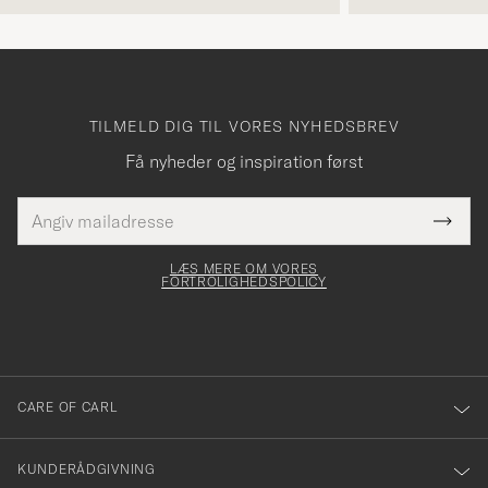
TILMELD DIG TIL VORES NYHEDSBREV
Få nyheder og inspiration først
E-
Tack
Dette
mailadresse
Submi
elt skal
för
Newsl
dfyldes
Form
LÆS MERE OM VORES
att
FORTROLIGHEDSPOLICY
du
anmälde
dig
till
CARE OF CARL
vårt
nyhetsbrev!
KUNDERÅDGIVNING