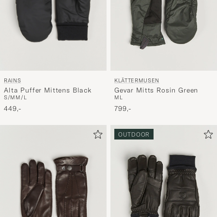
RAINS
KLÄTTERMUSEN
Alta Puffer Mittens Black
Gevar Mitts Rosin Green
S/M
M/L
M
L
449,-
799,-
OUTDOOR