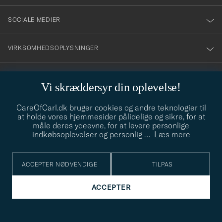
SOCIALE MEDIER
VIRKSOMHEDSOPLYSNINGER
Vi skræddersyr din oplevelse!
STILRÅD
CareOfCarl.dk bruger cookies og andre teknologier til
Behøver du hjælp til at finde din stil? Lad os hjælpe dig, vi hjælper
at holde vores hjemmesider pålidelige og sikre, for at
gerne til!
info@careofcarl.dk
måle deres ydeevne, for at levere personlige
indkøbsoplevelser og personlig
…
Læs mere
STILRÅD
ACCEPTER NØDVENDIGE
TILPAS
© Care of Carl 2026
ACCEPTER