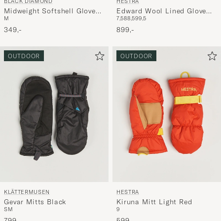
BLACK DIAMOND
HESTRA
Midweight Softshell Gloves
Edward Wool Lined Glove
M
7,5
8
8,5
9
9,5
Smoke
Black
349,-
899,-
OUTDOOR
OUTDOOR
KLÄTTERMUSEN
HESTRA
Gevar Mitts Black
Kiruna Mitt Light Red
S
M
9
799,-
599,-