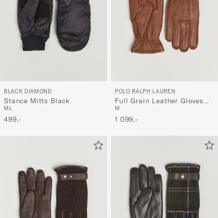
BLACK DIAMOND
POLO RALPH LAUREN
Stance Mitts Black
Full Grain Leather Gloves
M
L
M
Caramel
499,-
1 099,-