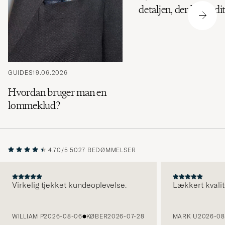
detaljen, der løfter di
GUIDES
19.06.2026
Hvordan bruger man en
lommeklud?
4.70/5
5027 BEDØMMELSER
Virkelig tjekket kundeoplevelse.
Lækkert kvalit
FORRIGE
WILLIAM P
2026-08-06
KØBER
2026-07-28
MARK U
2026-08