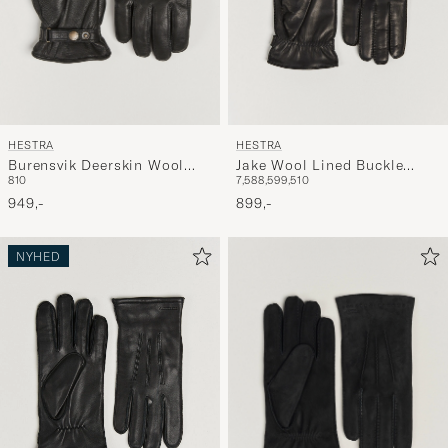
HESTRA
HESTRA
Burensvik Deerskin Wool
Jake Wool Lined Buckle
8
10
7,5
8
8,5
9
9,5
10
Pile Glove Black
Glove Black
949,-
899,-
NYHED