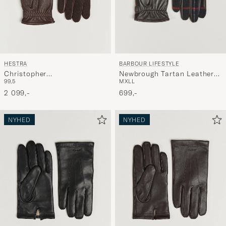
BARBOUR LIFESTYLE
HESTRA
Newbrough Tartan Leather
Christopher
M
XL
L
9
9,5
Gloves Classic Tartan
Cashmere/Elkskin Glove
699,-
Espresso
2 099,-
NYHED
NYHED