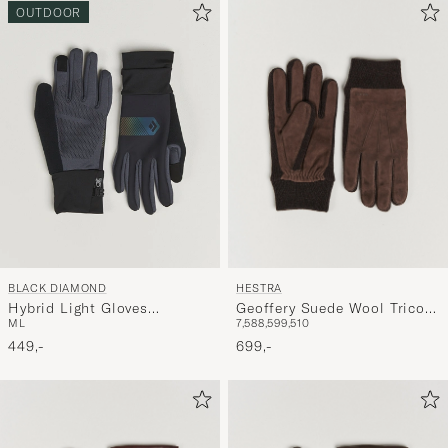
OUTDOOR
HESTRA
BLACK DIAMOND
Geoffery Suede Wool Tricot
Hybrid Light Gloves
7,5
8
8,5
9
9,5
10
M
L
Glove Espresso
Black/Carbon
699,-
449,-