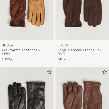
HESTRA
HESTRA
Wakayama Leather Ski
Bergvik Fleece Liner Buckle
7
8
9
10
7
8
9
10
Glove Cognac/Brown
Nubuck Glove Espresso
1 199,-
749,-