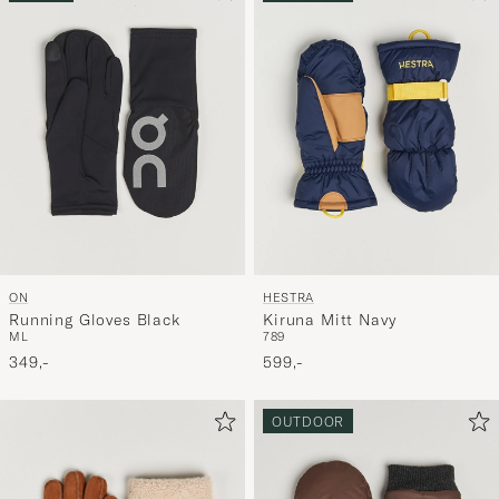
ON
HESTRA
Running Gloves Black
Kiruna Mitt Navy
M
L
7
8
9
349,-
599,-
OUTDOOR