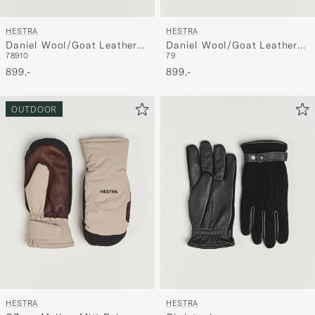
HESTRA
HESTRA
Daniel Wool/Goat Leather
Daniel Wool/Goat Leather
7
8
9
10
7
9
Glove Charcoal/Black
Glove Charcoal/Tan
899,-
899,-
OUTDOOR
HESTRA
HESTRA