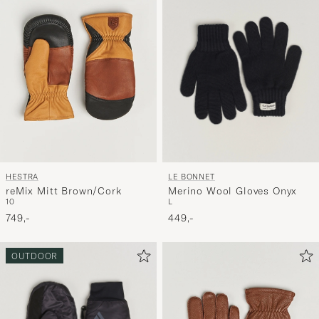
LE BONNET
HESTRA
Merino Wool Gloves Onyx
reMix Mitt Brown/Cork
L
10
449,-
749,-
OUTDOOR