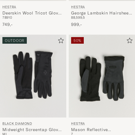
HESTRA
HESTRA
Deerskin Wool Tricot Glove
George Lambskin Hairsheep
7
8
9
10
8
8,5
9
9,5
Blue/Brown
Glove Espresso
749,-
999,-
OUTDOOR
50%
BLACK DIAMOND
HESTRA
Midweight Screentap Gloves
Mason Reflective
M
L
7