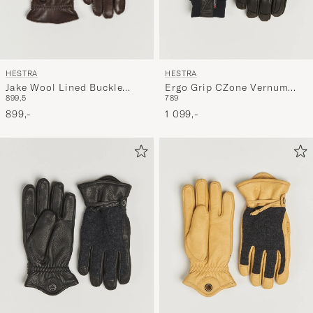
HESTRA
HESTRA
Jake Wool Lined Buckle
Ergo Grip CZone Vernum
8
9
9,5
7
8
9
Glove Espresso
Glove Black
899,-
1 099,-