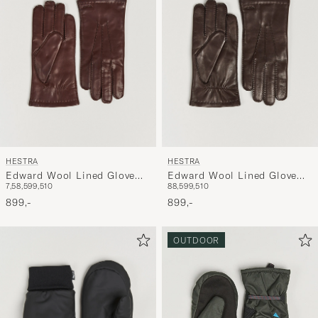
HESTRA
HESTRA
Edward Wool Lined Glove
Edward Wool Lined Glove
7,5
8,5
9
9,5
10
8
8,5
9
9,5
10
Chestnut
Espresso
899,-
899,-
OUTDOOR