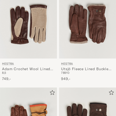
HESTRA
HESTRA
Adam Crochet Wool Lined
Utsjö Fleece Lined Buckle
8,5
7
8
9
10
Glove Chestnut/Beige
Elkskin Glove Chestnut
749,-
949,-