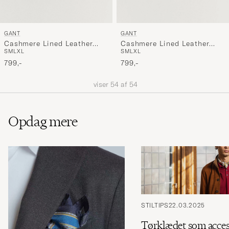
GANT
GANT
Cashmere Lined Leather
Cashmere Lined Leather
S
M
L
XL
S
M
L
XL
Glove Black
Glove Deep Brown
799,-
799,-
viser
54
af
54
Opdag mere
STILTIPS
22.03.2025
Tørklædet som acces