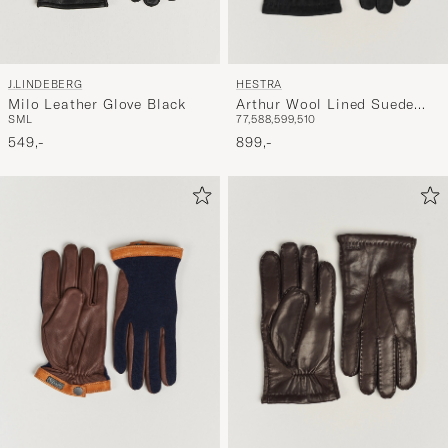
HESTRA
J.LINDEBERG
Arthur Wool Lined Suede
Milo Leather Glove Black
7
7,5
8
8,5
9
9,5
10
S
M
L
Glove Black
899,-
549,-