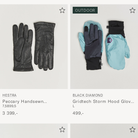
OUTDOOR
BLACK DIAMOND
HESTRA
Gridtech Storm Hood Gloves
Peccary Handsewn
L
7,5
8
9
9,5
Carbon/Glacier
Cashmere Lined Glove Black
499,-
3 399,-