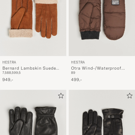
HESTRA
HESTRA
Bernard Lambskin Suede
Otra Wind-/Waterproof
7,5
8
8,5
9
9,5
8
9
Glove Cognac
Primaloft Glove Chocolate
949,-
499,-