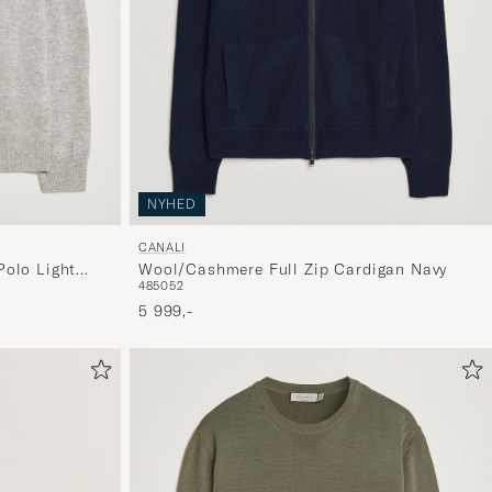
er
mere
håndpluk
udvalg
til
dig.
NYHED
CANALI
olo Light
Wool/Cashmere Full Zip Cardigan Navy
48
50
52
5 999,-