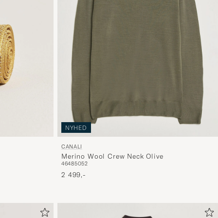
NYHED
CANALI
Merino Wool Crew Neck Olive
46
48
50
52
2 499,-