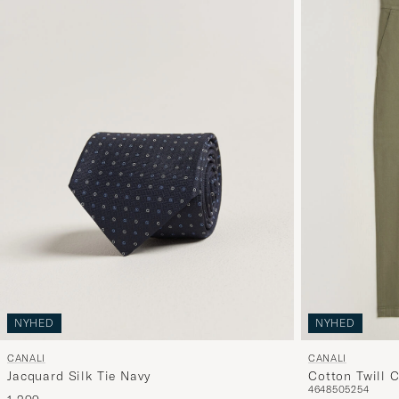
NYHED
NYHED
CANALI
CANALI
Jacquard Silk Tie Navy
Cotton Twill C
46
48
50
52
54