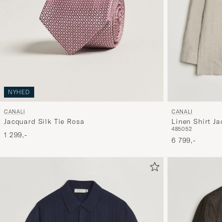
NYHED
CANALI
CANALI
Jacquard Silk Tie Rosa
Linen Shirt Ja
48
50
52
1 299,-
6 799,-