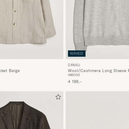
NYHED
CANALI
cket Beige
Wool/Cashmere Long Sleeve P
48
50
52
Grey
4 199,-