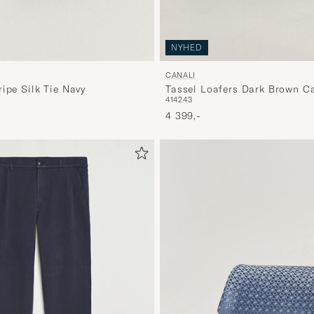
NYHED
CANALI
ipe Silk Tie Navy
Tassel Loafers Dark Brown Ca
41
42
43
4 399,-