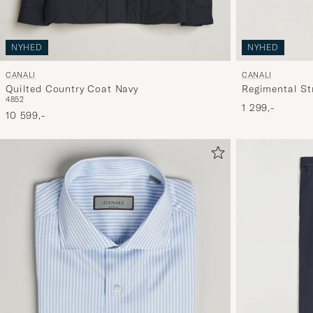
NYHED
NYHED
CANALI
CANALI
Quilted Country Coat Navy
Regimental Str
48
52
1 299,-
10 599,-