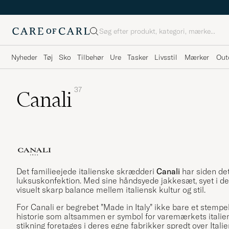
Søg
Nyheder
Tøj
Sko
Tilbehør
Ure
Tasker
Livsstil
Mærker
Out
37
Canali
Det familieejede italienske skrædderi
Canali
har siden det
luksuskonfektion. Med sine håndsyede jakkesæt, syet i de 
visuelt skarp balance mellem italiensk kultur og stil.
For Canali er begrebet ”Made in Italy” ikke bare et stempe
historie som altsammen er symbol for varemærkets italienske
stikning foretages i deres egne fabrikker spredt over Itali