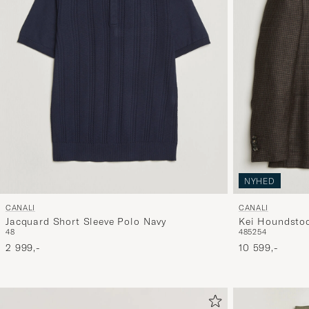
NYHED
CANALI
CANALI
Jacquard Short Sleeve Polo Navy
Kei Houndstoo
48
48
52
54
Brown
2 999,-
10 599,-