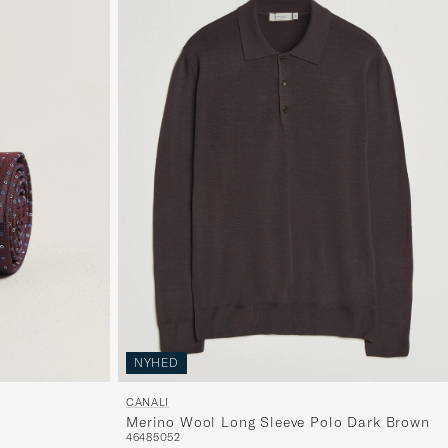
NYHED
CANALI
Merino Wool Long Sleeve Polo Dark Brown
46
48
50
52