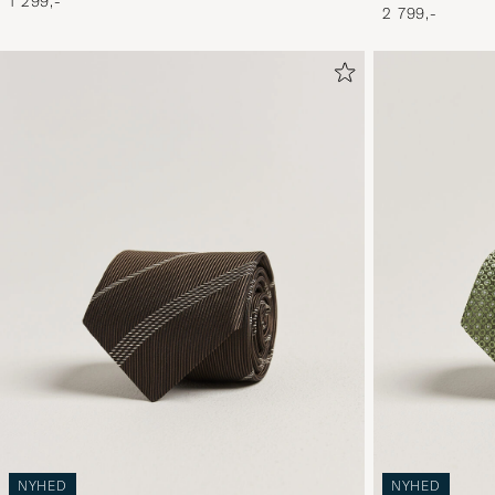
1 299,-
2 799,-
NYHED
NYHED