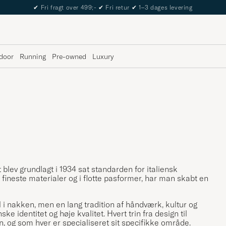
The Care of Carl Passport
door
Running
Pre-owned
Luxury
 blev grundlagt i 1934 sat standarden for italiensk
fineste materialer og i flotte pasformer, har man skabt en
l i nakken, men en lang tradition af håndværk, kultur og
 identitet og høje kvalitet. Hvert trin fra design til
en, og som hver er specialiseret sit specifikke område.