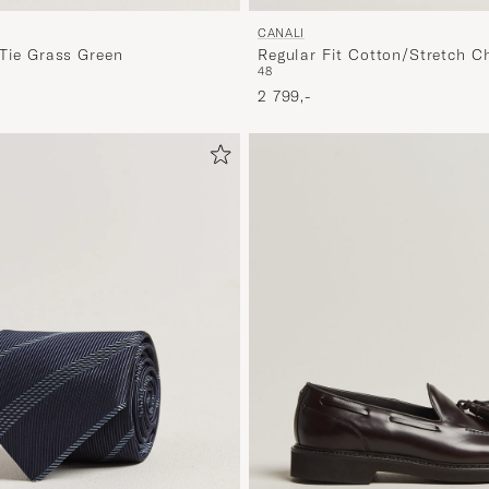
CANALI
 Tie Grass Green
Regular Fit Cotton/Stretch C
48
Brown
2 799,-