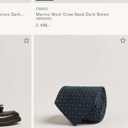
CANALI
hinos Dark
Merino Wool Crew Neck Dark Brown
46
48
50
52
2 499,-