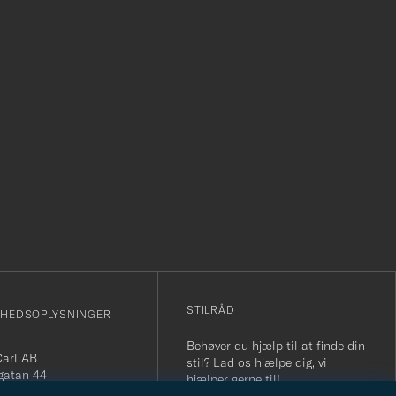
r
STILRÅD
MHEDSOPLYSNINGER
Behøver du hjælp til at finde din
Carl AB
stil? Lad os hjælpe dig, vi
gatan 44
hjælper gerne til!
orås, Sverige