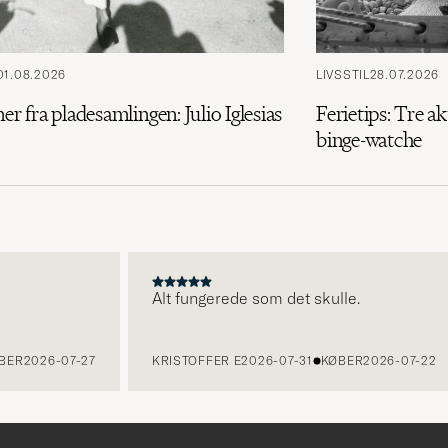
01.08.2026
LIVSSTIL
28.07.2026
ner fra pladesamlingen: Julio Iglesias
Ferietips: Tre ak
binge-watche
Alt fungerede som det skulle.
R
2026-07-27
KRISTOFFER E
2026-07-31
KØBER
2026-07-22