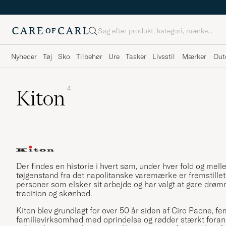
Søg
Nyheder
Tøj
Sko
Tilbehør
Ure
Tasker
Livsstil
Mærker
Out
4
Kiton
Der findes en historie i hvert søm, under hver fold og mell
tøjgenstand fra det napolitanske varemærke er fremstillet 
personer som elsker sit arbejde og har valgt at gøre drømm
tradition og skønhed.
Kiton blev grundlagt for over 50 år siden af Ciro Paone, f
familievirksomhed med oprindelse og rødder stærkt foran