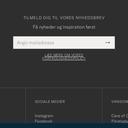
TILMELD DIG TIL VORES NYHEDSBREV
Få nyheder og inspiration først
E-
Dette
mailadresse
Submit
felt skal
Newslette
udfyldes
Form
LÆS MERE OM VORES
FORTROLIGHEDSPOLICY
SOCIALE MEDIER
VIRKSO
Instagram
Care of 
Facebook
Företags
Youtube
504 64 B