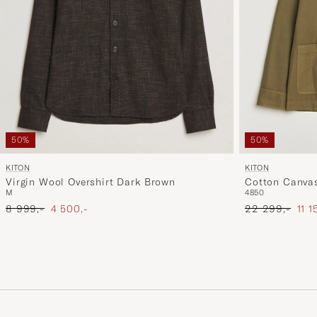
50%
50%
KITON
KITON
Virgin Wool Overshirt Dark Brown
Cotton Canvas
M
48
50
Ordinary pris
Nedsat pris
Ordinary pris
Ned
8 999,-
4 500,-
22 299,-
11 1