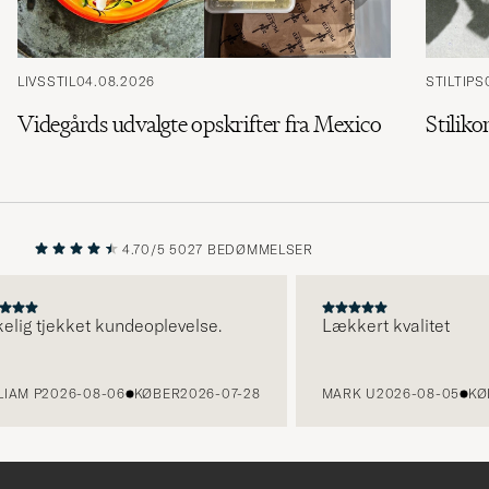
LIVSSTIL
04.08.2026
STILTIPS
Videgårds udvalgte opskrifter fra Mexico
Stiliko
4.70/5
5027 BEDØMMELSER
FORRIGE
NÆSTE
lig tjekket kundeoplevelse.
Lækkert kvalitet
AM P
2026-08-06
KØBER
2026-07-28
MARK U
2026-08-05
KØBE