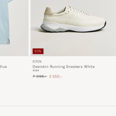
er
mere
håndpluk
udvalg
til
dig.
50%
KITON
Blue
Deerskin Running Sneakers White
41
44
Ordinary pris
Nedsat pris
7 099,-
3 550,-