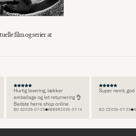
tuelle film og serier at
Hurtig levering, lækker
Super nemt, god ser
emballage og let returnering 👌
Bedste herre shop online
BO S
2026-07-23
KØBER
2026-07-14
BO C
2026-07-23
KØB