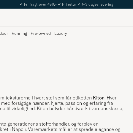
✔
Fri fragt over 499;-
✔
Fri retur
✔
1–3 dages levering
door
Running
Pre-owned
Luxury
em teksturerne i hvert stof som får etiketten
Kiton
. Hver
med forsigtige hænder, hjerte, passion og erfaring fra
e til virkelighed. Kiton betyder håndværk i verdensklasse,
emte generationens stofforhandler, og forblev en
kret i Napoli. Varemærkets mål er at sprede elegance og