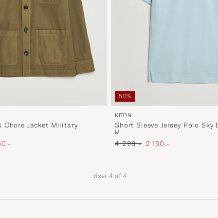
50%
KITON
Short Sleeve Jersey Polo Sky 
 Chore Jacket Military
M
Ordinary pris
Nedsat pris
sat pris
4 299,-
2 150,-
50,-
viser
4
af
4