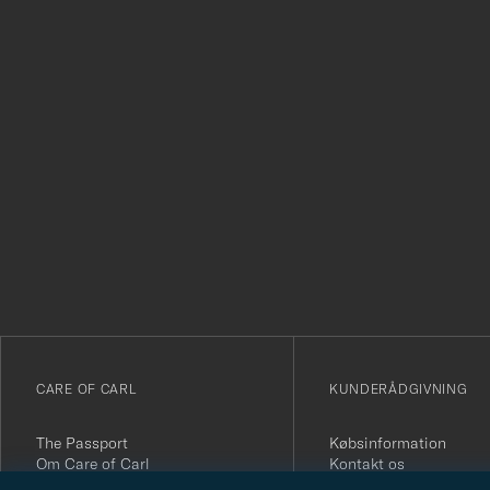
Tack
för
att
du
anmälde
dig
till
vårt
CARE OF CARL
KUNDERÅDGIVNING
nyhetsbrev!
The Passport
Købsinformation
Om Care of Carl
Kontakt os
Tryghed & sikkerhed
Generelle spørgsmål