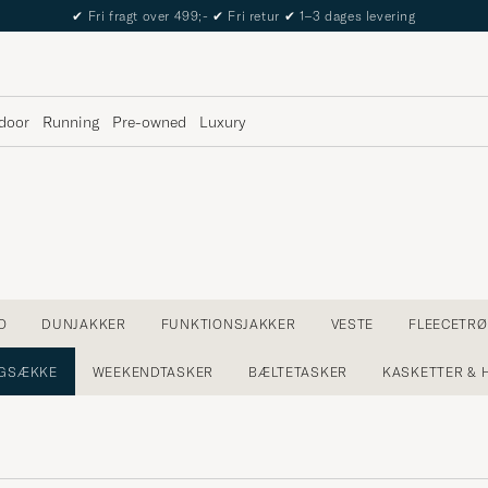
The Care of Carl Passport
door
Running
Pre-owned
Luxury
O
DUNJAKKER
FUNKTIONSJAKKER
VESTE
FLEECETRØ
GSÆKKE
WEEKENDTASKER
BÆLTETASKER
KASKETTER & 