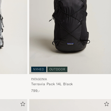
NYHED
OUTDOOR
PATAGONIA
Terravia Pack 14L Black
799,-