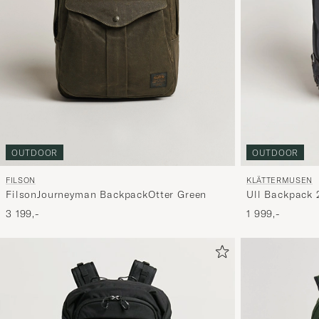
OUTDOOR
OUTDOOR
FILSON
KLÄTTERMUSEN
FilsonJourneyman BackpackOtter Green
Ull Backpack 
3 199,-
1 999,-