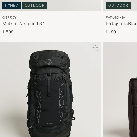
NYHED
OUTDOOR
OUTDOOR
OSPREY
PATAGONIA
Metron Airspeed 34
PatagoniaBla
1 599,-
1 199,-