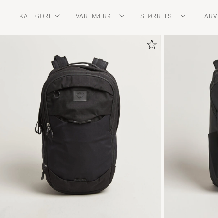
KATEGORI
VAREMÆRKE
STØRRELSE
FARV