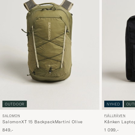
OUTDOOR
NYHED
OUT
SALOMON
FJÄLLRÄVEN
SalomonXT 15 BackpackMartini Olive
Kånken Laptop
849,-
1 099,-