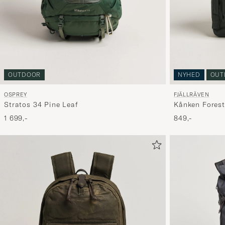
OUTDOOR
NYHED
OUT
OSPREY
FJÄLLRÄVEN
Stratos 34 Pine Leaf
Kånken Forest
1 699,-
849,-