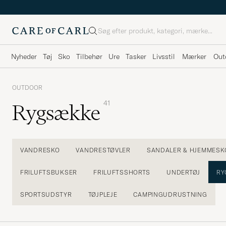
Søg
Nyheder
Tøj
Sko
Tilbehør
Ure
Tasker
Livsstil
Mærker
Out
OUTDOOR
41
Rygsække
VANDRESKO
VANDRESTØVLER
SANDALER & HJEMMESK
FRILUFTSBUKSER
FRILUFTSSHORTS
UNDERTØJ
RY
SPORTSUDSTYR
TØJPLEJE
CAMPINGUDRUSTNING