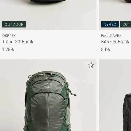
NYHED
OUT
OUTDOOR
FJÄLLRÄVEN
OSPREY
Kånken Black
Talon 33 Black
849,-
1 299,-