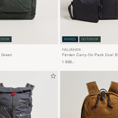
DOOR
NYHED
OUTDOOR
FJÄLLRÄVEN
 Green
Färden Carry-On Pack Coal B
1 999,-