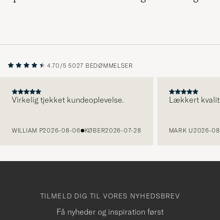
4.70/5
5027 BEDØMMELSER
Virkelig tjekket kundeoplevelse.
Lækkert kvalit
FORRIGE
WILLIAM P
2026-08-06
KØBER
2026-07-28
MARK U
2026-08
TILMELD DIG TIL VORES NYHEDSBREV
Få nyheder og inspiration først