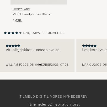
MONTBLANC
MB01 Headphones Black
4 625,-
4.70/5
5027 BEDØMMELSER
Virkelig tjekket kundeoplevelse.
Lækkert kvalit
FORRIGE
WILLIAM P
2026-08-06
KØBER
2026-07-28
MARK U
2026-08
TILMELD DIG TIL VORES NYHEDSBREV
Få nyheder og inspiration først