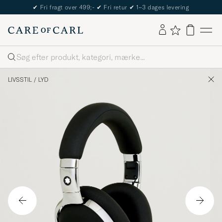
✔
Fri fragt over 499;-
✔
Fri retur
✔
1–3 dages levering
Søg
LIVSSTIL
/
LYD