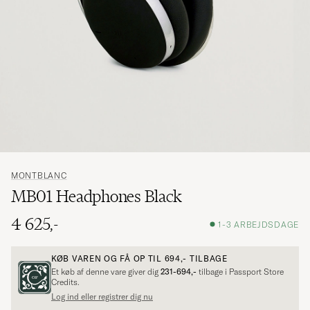
MONTBLANC
MB01 Headphones Black
4 625,-
1-3 ARBEJDSDAGE
KØB VAREN OG FÅ OP TIL
694,-
TILBAGE
Et køb af denne vare giver dig
231-694,-
tilbage i Passport Store
Credits.
Log ind eller registrer dig nu