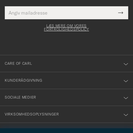
E-
Tack
Dette
mailadresse
Submi
elt skal
för
Newsl
dfyldes
Form
LÆS MERE OM VORES
att
FORTROLIGHEDSPOLICY
du
anmälde
dig
till
CARE OF CARL
vårt
nyhetsbrev!
KUNDERÅDGIVNING
SOCIALE MEDIER
VIRKSOMHEDSOPLYSNINGER