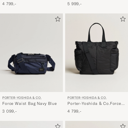
2Way Tote BagOlive Drab
3Way Document BagBlack
4 799,-
5 999,-
PORTER-YOSHIDA & CO.
PORTER-YOSHIDA & CO.
Force Waist Bag Navy Blue
Porter-Yoshida & Co.Force
2Way Tote BagBlack
3 099,-
4 799,-