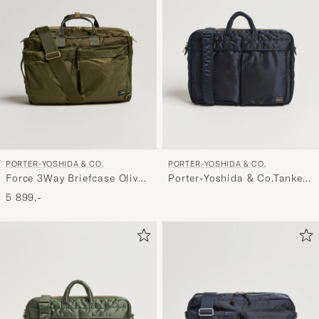
Min
stil,
og
oplev
er
mere
håndpluk
udvalg
til
PORTER-YOSHIDA & CO.
PORTER-YOSHIDA & CO.
dig.
Force 3Way Briefcase Olive
Porter-Yoshida & Co.Tanker
Drab
2Way Document BagNavy
5 899,-