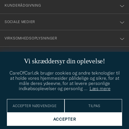
nyhetsbrev!
KUNDERÅDGIVNING
SOCIALE MEDIER
VIRKSOMHEDSOPLYSNINGER
Vi skræddersyr din oplevelse!
STILRÅD
CareOfCarl.dk bruger cookies og andre teknologier til
Behøver du hjælp til at finde din stil? Lad os hjælpe dig, vi hjælper
at holde vores hjemmesider pålidelige og sikre, for at
gerne til!
info@careofcarl.dk
måle deres ydeevne, for at levere personlige
indkøbsoplevelser og personlig
…
Læs mere
STILRÅD
ACCEPTER NØDVENDIGE
TILPAS
© Care of Carl 2026
ACCEPTER