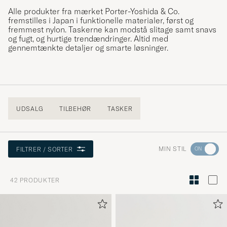
Alle produkter fra mærket Porter-Yoshida & Co.
fremstilles i Japan i funktionelle materialer, først og
fremmest nylon. Taskerne kan modstå slitage samt snavs
og fugt, og hurtige trendændringer. Altid med
gennemtænkte detaljer og smarte løsninger.
UDSALG
TILBEHØR
TASKER
Gå
MIN STIL
FILTRER / SORTER
til
Stilråd
42
PRODUKTER
for
at
aktivere