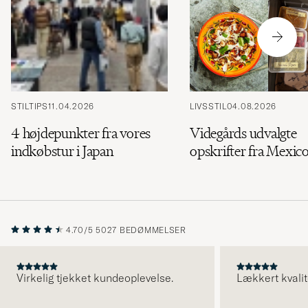
STILTIPS
11.04.2026
LIVSSTIL
04.08.2026
4 højdepunkter fra vores
Videgårds udvalgte
indkøbstur i Japan
opskrifter fra Mexic
4.70/5
5027 BEDØMMELSER
Virkelig tjekket kundeoplevelse.
Lækkert kvalit
FORRIGE