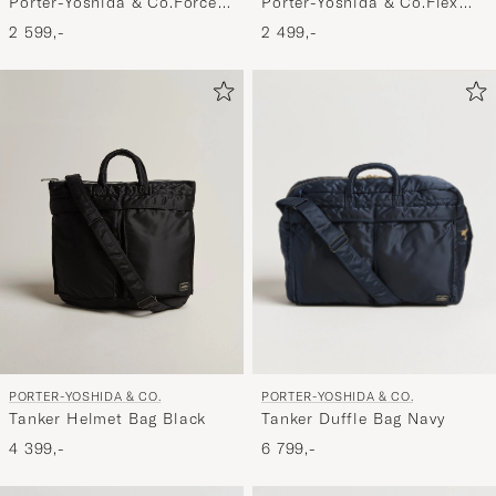
Porter-Yoshida & Co.Force
Porter-Yoshida & Co.Flex
Small Shoulder BagOlive
2Way Tote BagOlive Drab
2 599,-
2 499,-
Drab
PORTER-YOSHIDA & CO.
PORTER-YOSHIDA & CO.
Tanker Duffle Bag Navy
Tanker Helmet Bag Black
6 799,-
4 399,-