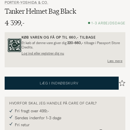
PORTER-YOSHIDA & CO.
Tanker Helmet Bag Black
4 399,-
1-3 ARBEJDSDAGE
KØB VAREN OG FÅ OP TIL
660,-
TILBAGE
Et køb af denne vare giver dig
220-660,-
tilbage i Passport Store
Credits.
Log ind eller registrer dig nu
Læs mere
LÆG I INDKØBSKURV
HVORFOR SKAL JEG HANDLE PÅ CARE OF CARL?
Fri fragt over 499;-
Sendes indenfor 1-3 dage
Fri retur