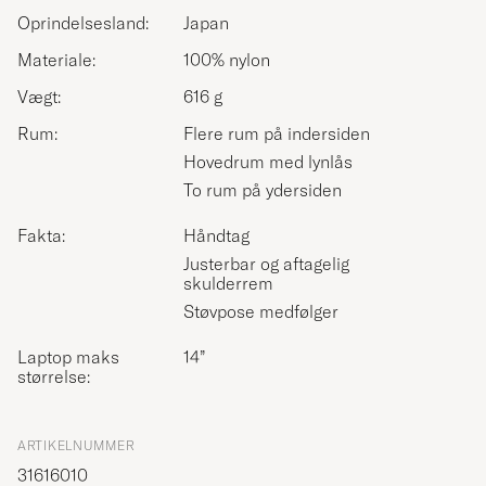
Oprindelsesland:
Japan
Materiale:
100% nylon
Vægt:
616 g
Rum:
Flere rum på indersiden
Hovedrum med lynlås
To rum på ydersiden
Fakta:
Håndtag
Justerbar og aftagelig
skulderrem
Støvpose medfølger
Laptop maks
14”
størrelse:
ARTIKELNUMMER
31616010