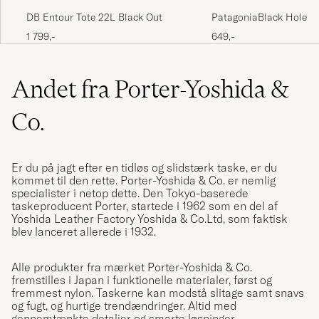
DB Entour Tote 22L Black Out
PatagoniaBlack Hole T
25LBlack
1 799,-
649,-
Andet fra Porter-Yoshida &
Co.
Er du på jagt efter en tidløs og slidstærk taske, er du
kommet til den rette. Porter-Yoshida & Co. er nemlig
specialister i netop dette. Den Tokyo-baserede
taskeproducent Porter, startede i 1962 som en del af
Yoshida Leather Factory Yoshida & Co.Ltd, som faktisk
blev lanceret allerede i 1932.
Alle produkter fra mærket Porter-Yoshida & Co.
fremstilles i Japan i funktionelle materialer, først og
fremmest nylon. Taskerne kan modstå slitage samt snavs
og fugt, og hurtige trendændringer. Altid med
gennemtænkte detaljer og smarte løsninger.