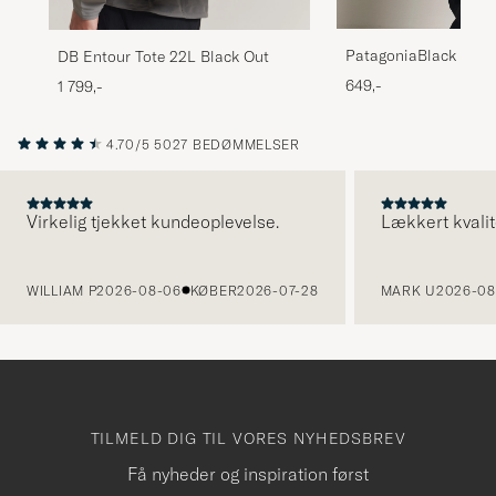
PatagoniaBlack Hole
DB Entour Tote 22L Black Out
25LBlack
649,-
1 799,-
4.70/5
5027 BEDØMMELSER
Virkelig tjekket kundeoplevelse.
Lækkert kvalit
FORRIGE
WILLIAM P
2026-08-06
KØBER
2026-07-28
MARK U
2026-08
TILMELD DIG TIL VORES NYHEDSBREV
Få nyheder og inspiration først