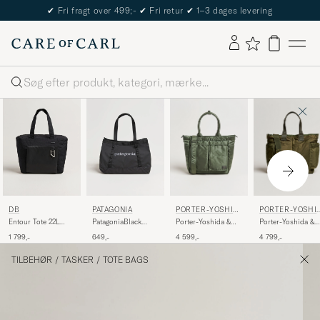
✔
Fri fragt over 499;-
✔
Fri retur
✔
1–3 dages levering
Søg
PORTER-YOSHID
PORTER-YOSHI
DB
PATAGONIA
A & CO.
A & CO.
Porter-Yoshida &
Porter-Yoshida &
Entour Tote 22L
PatagoniaBlack
Co.Tanker Tote
Co.Force 2Way Tot
Black Out
Hole Tote 25LBlack
4 599,-
4 799,-
1 799,-
649,-
BagSage Green
BagOlive Drab
TILBEHØR
/
TASKER
/
TOTE BAGS