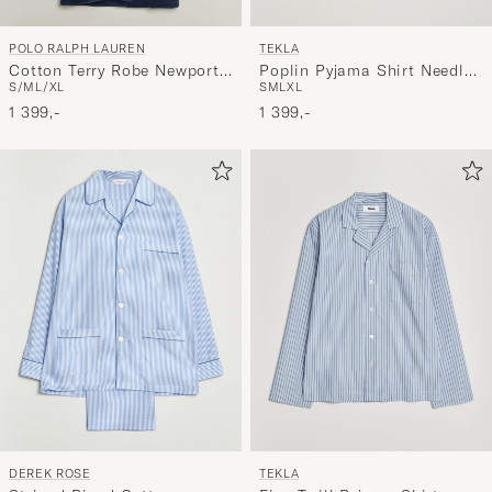
TEKLA
POLO RALPH LAUREN
Poplin Pyjama Shirt Needle
Cotton Terry Robe Newport
S
M
L
XL
S/M
L/XL
Stripes
Navy
1 399,-
1 399,-
DEREK ROSE
TEKLA