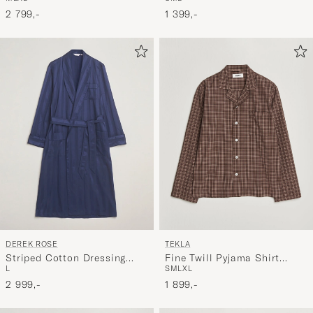
Navy
Multi Blue
1 399,-
2 799,-
DEREK ROSE
TEKLA
Striped Cotton Dressing
Fine Twill Pyjama Shirt
L
S
M
L
XL
Gown Navy
Serra Checks
2 999,-
1 899,-