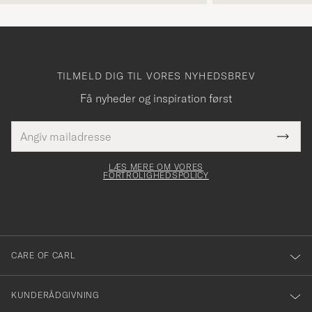
TILMELD DIG TIL VORES NYHEDSBREV
Få nyheder og inspiration først
E-
Tack
Dette
mailadresse
Submi
elt skal
för
Newsl
dfyldes
Form
LÆS MERE OM VORES
att
FORTROLIGHEDSPOLICY
du
anmälde
dig
till
CARE OF CARL
vårt
nyhetsbrev!
KUNDERÅDGIVNING