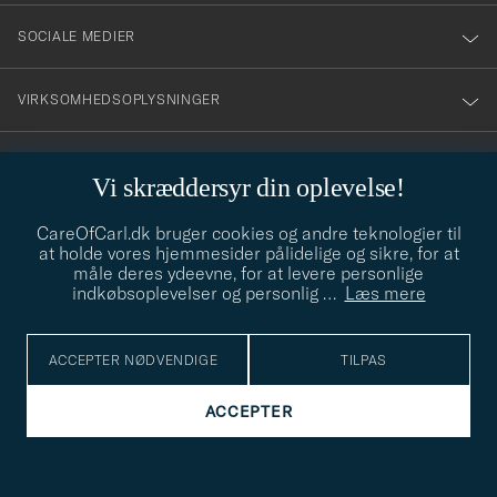
SOCIALE MEDIER
VIRKSOMHEDSOPLYSNINGER
Vi skræddersyr din oplevelse!
STILRÅD
CareOfCarl.dk bruger cookies og andre teknologier til
Behøver du hjælp til at finde din stil? Lad os hjælpe dig, vi hjælper
at holde vores hjemmesider pålidelige og sikre, for at
gerne til!
info@careofcarl.dk
måle deres ydeevne, for at levere personlige
indkøbsoplevelser og personlig
…
Læs mere
STILRÅD
ACCEPTER NØDVENDIGE
TILPAS
© Care of Carl 2026
ACCEPTER