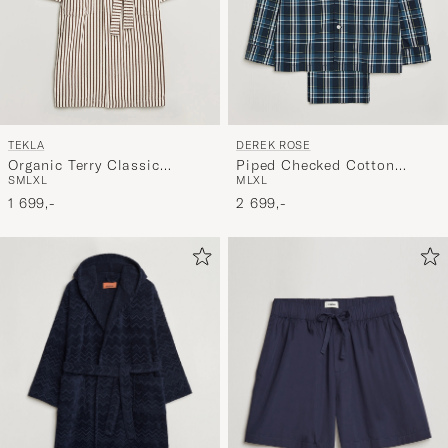
TEKLA
DEREK ROSE
Organic Terry Classic
Piped Checked Cotton
S
M
L
XL
M
L
XL
Bathrobe Kodiak Stripes
Pyjama Set Navy
1 699,-
2 699,-