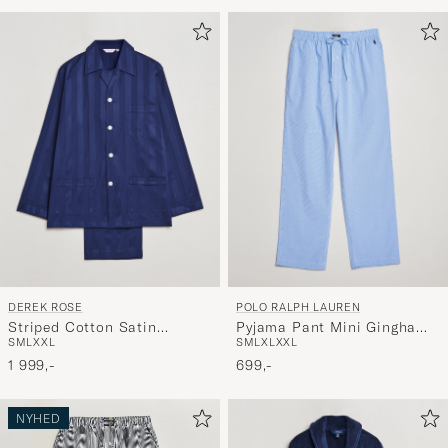
for
at
aktivere
Min
stil,
og
oplev
er
mere
håndpluk
udvalg
til
DEREK ROSE
POLO RALPH LAUREN
dig.
Striped Cotton Satin
Pyjama Pant Mini Gingham
S
M
L
XXL
S
M
L
XL
XXL
Pyjama Set Navy
Blue
1 999,-
699,-
NYHED