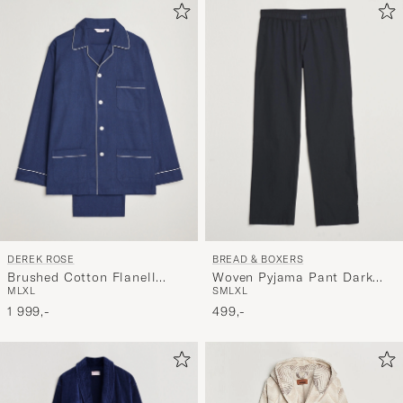
DEREK ROSE
BREAD & BOXERS
Brushed Cotton Flanell
Woven Pyjama Pant Dark
M
L
XL
S
M
L
XL
Pyjama Set Navy
Navy
1 999,-
499,-