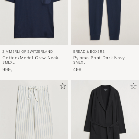
ZIMMERLI OF SWITZERLAND
BREAD & BOXERS
Cotton/Modal Crew Neck
Pyjama Pant Dark Navy
S
M
L
XL
S
M
L
XL
Loungwear T-Shirt Midnight
999,-
499,-