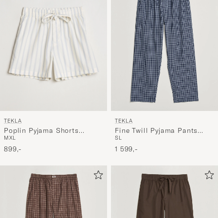
TEKLA
TEKLA
Poplin Pyjama Shorts
Fine Twill Pyjama Pants
M
XL
S
L
Needle Stripes
Lanegan Checks
899,-
1 599,-