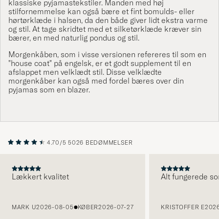
klassiske pyjamastekstiler. Manden med høj
stilfornemmelse kan også bære et fint bomulds- eller
hørtørklæde i halsen, da den både giver lidt ekstra varme
og stil. At tage skridtet med et silketørklæde kræver sin
bærer, en med naturlig pondus og stil.
Morgenkåben, som i visse versionen refereres til som en
"house coat" på engelsk, er et godt supplement til en
afslappet men velklædt stil. Disse velklædte
morgenkåber kan også med fordel bæres over din
pyjamas som en blazer.
4.70/5
5026 BEDØMMELSER
Lækkert kvalitet
Alt fungerede so
FORRIGE
MARK U
2026-08-05
KØBER
2026-07-27
KRISTOFFER E
2026