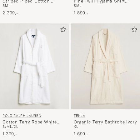
Striped Piped Cotton
Fine Twill Pyjama Shirt
S
M
S
M
L
Pyjama Set Blue/White
Cooper Stripes
2 399,-
1 899,-
POLO RALPH LAUREN
TEKLA
Cotton Terry Robe White
Organic Terry Bathrobe Ivory
S/M
L/XL
XL
White
1 399,-
1 699,-