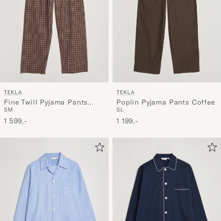
TEKLA
TEKLA
Fine Twill Pyjama Pants
Poplin Pyjama Pants Coffee
S
M
S
L
Serra Checks
1 599,-
1 199,-