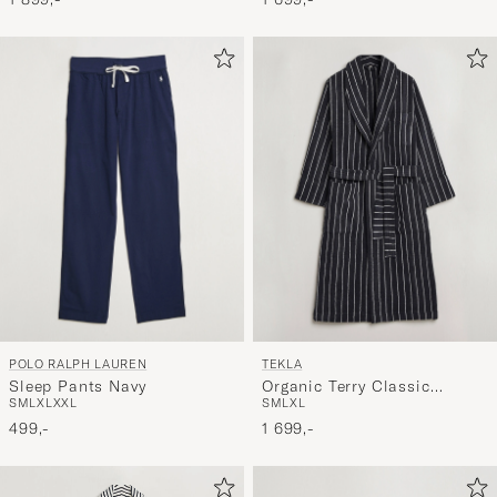
POLO RALPH LAUREN
TEKLA
Sleep Pants Navy
Organic Terry Classic
S
M
L
XL
XXL
S
M
L
XL
Bathrobe Antwerp
499,-
1 699,-