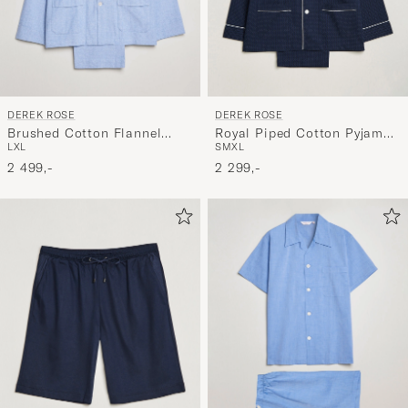
DEREK ROSE
DEREK ROSE
Brushed Cotton Flannel
Royal Piped Cotton Pyjama
L
XL
S
M
XL
Herringbone Pyjama Set
Set Navy
Blue
2 499,-
2 299,-