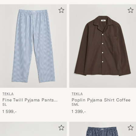
TEKLA
TEKLA
Fine Twill Pyjama Pants
Poplin Pyjama Shirt Coffee
S
L
S
M
L
Cooper Stripes
1 599,-
1 399,-