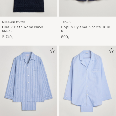
MISSONI HOME
TEKLA
Chalk Bath Robe Navy
Poplin Pyjama Shorts True
S
M
L
XL
S
Navy
2 749,-
899,-