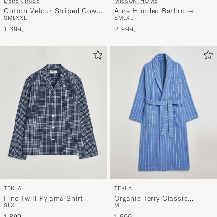
DEREK ROSE
MISSONI HOME
Cotton Velour Striped Gown
Aura Hooded Bathrobe
S
M
L
XXL
S
M
L
XL
Red/Blue
Multi
1 699,-
2 999,-
TEKLA
TEKLA
Organic Terry Classic
Fine Twill Pyjama Shirt
M
S
L
XL
Bathrobe Marseille
Lanegan Checks
1 699,-
1 899,-