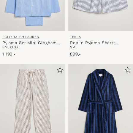
POLO RALPH LAUREN
TEKLA
Pyjama Set Mini Gingham
Poplin Pyjama Shorts
S
M
L
XL
XXL
S
M
L
Blue
Skagen Stripes
1 199,-
899,-