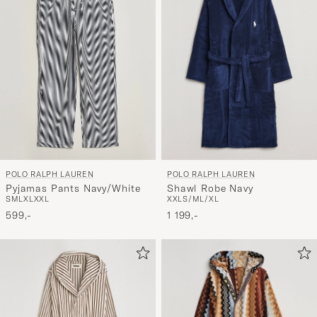
POLO RALPH LAUREN
POLO RALPH LAUREN
Shawl Robe Navy
Pyjamas Pants Navy/White
XXL
S/M
L/XL
S
M
L
XL
XXL
1 199,-
599,-