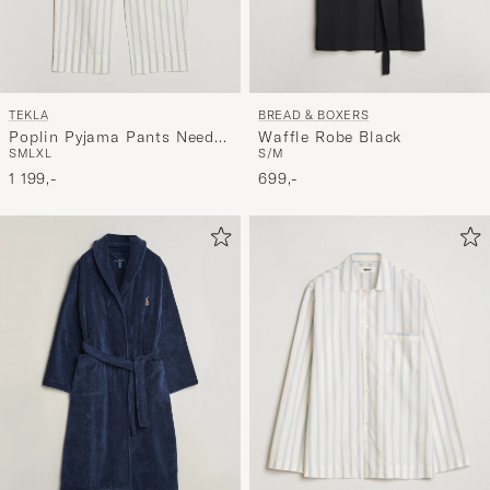
BREAD & BOXERS
TEKLA
Waffle Robe Black
Poplin Pyjama Pants Needle
S/M
S
M
L
XL
Stripes
699,-
1 199,-