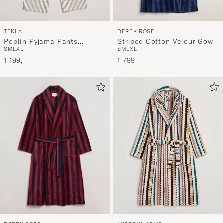
TEKLA
DEREK ROSE
Poplin Pyjama Pants
Striped Cotton Velour Gown
S
M
L
XL
S
M
L
XL
Hopper Stripes
Navy
1 199,-
1 799,-