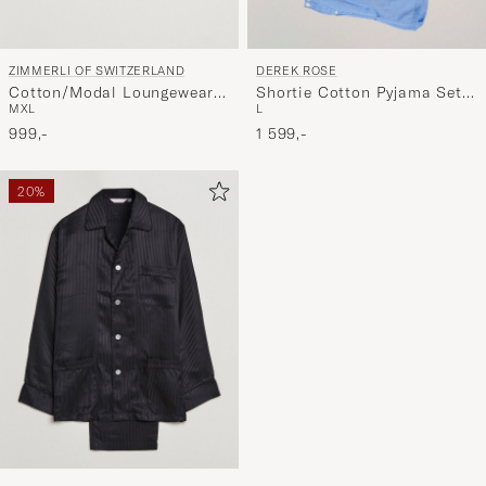
ZIMMERLI OF SWITZERLAND
DEREK ROSE
Cotton/Modal Loungewear
Shortie Cotton Pyjama Set
M
XL
L
Shorts Midnight
Blue
999,-
1 599,-
20%