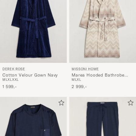
DEREK ROSE
MISSONI HOME
Cotton Velour Gown Navy
Marea Hooded Bathrobe
M
L
XL
XXL
M
L
XL
Beige
1 599,-
2 999,-