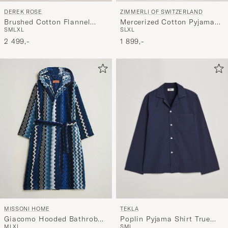
DEREK ROSE
ZIMMERLI OF SWITZERLAND
Brushed Cotton Flannel
Mercerized Cotton Pyjamas
S
M
L
XL
S
L
XL
Striped Pyjama Set Blue
Light Blue
2 499,-
1 899,-
TEKLA
MISSONI HOME
Poplin Pyjama Shirt True
Giacomo Hooded Bathrobe
S
M
L
M
L
XL