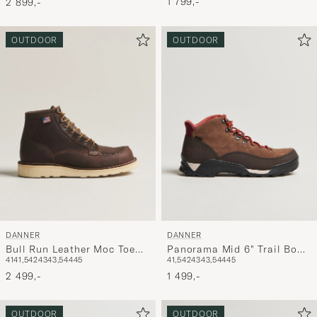
1 799,-
2 899,-
OUTDOOR
OUTDOOR
DANNER
DANNER
Bull Run Leather Moc Toe
Panorama Mid 6" Trail Boot
41
41,5
42
43
43,5
44
45
41,5
42
43
43,5
44
45
Boot Brown
Brown
2 499,-
1 499,-
OUTDOOR
OUTDOOR