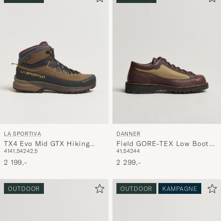
LA SPORTIVA
DANNER
TX4 Evo Mid GTX Hiking
Field GORE-TEX Low Boot
41
41,5
42
42,5
41,5
42
44
Boots Mocha/Savana
Brown
2 199,-
2 299,-
OUTDOOR
OUTDOOR
KAMPAGNE