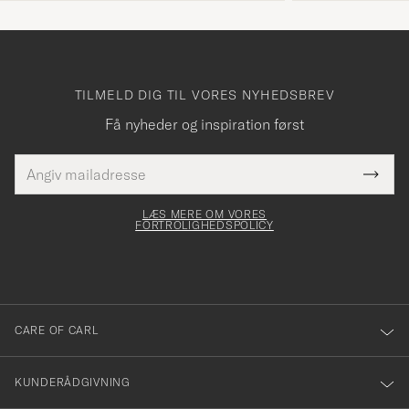
TILMELD DIG TIL VORES NYHEDSBREV
Få nyheder og inspiration først
E-
Tack
Dette
mailadresse
Submi
elt skal
för
Newsl
dfyldes
Form
LÆS MERE OM VORES
att
FORTROLIGHEDSPOLICY
du
anmälde
dig
till
CARE OF CARL
vårt
nyhetsbrev!
KUNDERÅDGIVNING