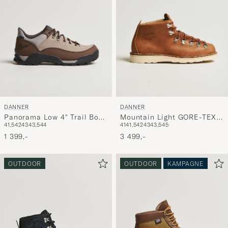
DANNER
DANNER
Panorama Low 4" Trail Boot
Mountain Light GORE-TEX
41,5
42
43
43,5
44
41
41,5
42
43
43,5
45
Brown/Taupe
Boot Kenton
1 399,-
3 499,-
OUTDOOR
OUTDOOR
KAMPAGNE