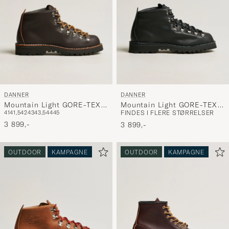
DANNER
DANNER
Mountain Light GORE-TEX
Mountain Light GORE-TEX
41
41,5
42
43
43,5
44
45
FINDES I FLERE STØRRELSER
Boot Brown
Boot Black
3 899,-
3 899,-
OUTDOOR
KAMPAGNE
OUTDOOR
KAMPAGNE