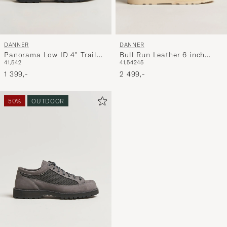
DANNER
DANNER
Bull Run Leather 6 inch
Panorama Low ID 4" Trail
41,5
42
45
41,5
42
Boot Brown
Boot Black
2 499,-
1 399,-
50%
OUTDOOR