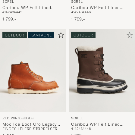
SOREL
SOREL
Caribou WP Felt Lined
Caribou WP Felt Lined
41
42
43
44
45
41
42
43
44
46
Leather Boots Buff
Leather Boots Black
1 799,-
1 799,-
OUTDOOR
KAMPAGNE
OUTDOOR
RED WING SHOES
SOREL
Moc Toe Boot Oro Legacy
Caribou WP Felt Lined
FINDES I FLERE STØRRELSER
41
42
43
44
46
Leather
Leather Boots Bruno