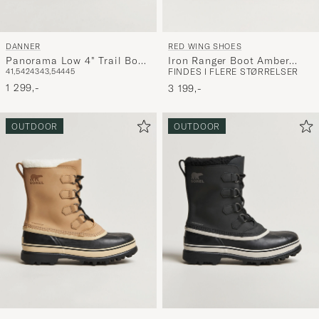
DANNER
RED WING SHOES
Panorama Low 4" Trail Boot
Iron Ranger Boot Amber
41,5
42
43
43,5
44
45
FINDES I FLERE STØRRELSER
Black/Olive
Harness
1 299,-
3 199,-
OUTDOOR
OUTDOOR