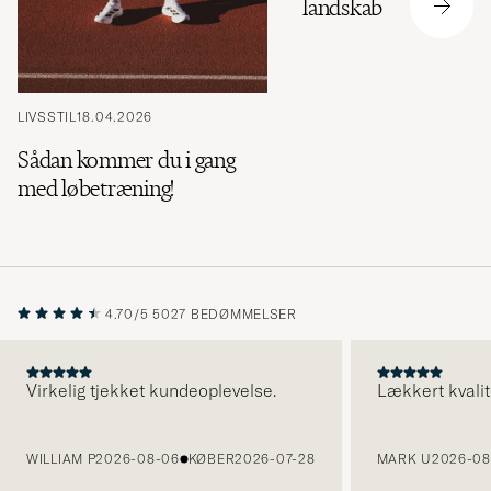
landskab
LIVSSTIL
18.04.2026
Sådan kommer du i gang
med løbetræning!
4.70/5
5027 BEDØMMELSER
Virkelig tjekket kundeoplevelse.
Lækkert kvalit
FORRIGE
WILLIAM P
2026-08-06
KØBER
2026-07-28
MARK U
2026-08