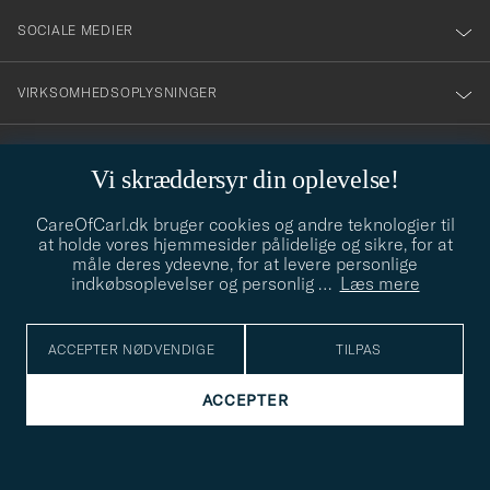
SOCIALE MEDIER
VIRKSOMHEDSOPLYSNINGER
Vi skræddersyr din oplevelse!
STILRÅD
CareOfCarl.dk bruger cookies og andre teknologier til
Behøver du hjælp til at finde din stil? Lad os hjælpe dig, vi hjælper
at holde vores hjemmesider pålidelige og sikre, for at
gerne til!
info@careofcarl.dk
måle deres ydeevne, for at levere personlige
indkøbsoplevelser og personlig
…
Læs mere
STILRÅD
ACCEPTER NØDVENDIGE
TILPAS
© Care of Carl 2026
ACCEPTER