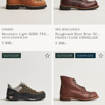
DANNER
RED WING SHOES
Mountain Light GORE-TEX
Roughneck Boot Briar Oil
40
41
41,5
42
43
43,5
44
FINDES I FLERE STØRRELSER
Boot Cascade Clovis
Slick Leather
3 899,-
2 999,-
OUTDOOR
OUTDOOR
KAMPAGNE