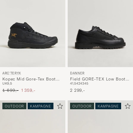
DANNER
ARC'TERYX
Field GORE-TEX Low Boot
Kopec Mid Gore-Tex Boot
41,5
42
43
45
UK9,5
Black
Black
Ordinary pris
Nedsat pris
2 299,-
1 699,-
1 359,-
OUTDOOR
KAMPAGNE
OUTDOOR
KAMPAGNE