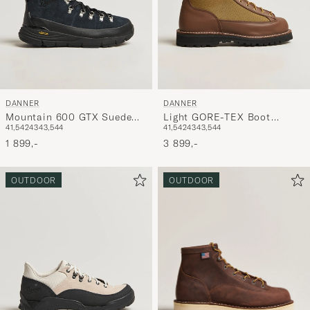
DANNER
DANNER
Mountain 600 GTX Suede
Light GORE-TEX Boot
41,5
42
43
43,5
44
41,5
42
43
43,5
44
Trail Boot Black
Brown
1 899,-
3 899,-
OUTDOOR
OUTDOOR