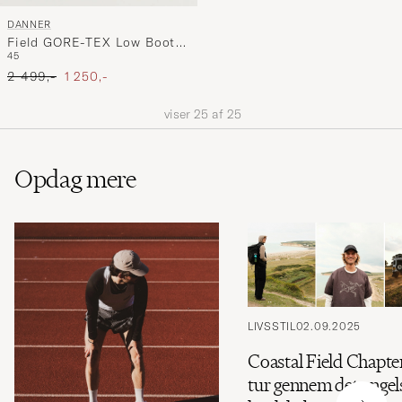
DANNER
Field GORE-TEX Low Boot
45
Grey Nubuck
Ordinary pris
Nedsat pris
2 499,-
1 250,-
viser
25
af
25
Opdag mere
LIVSSTIL
02.09.2025
Coastal Field Chapte
tur gennem det engel