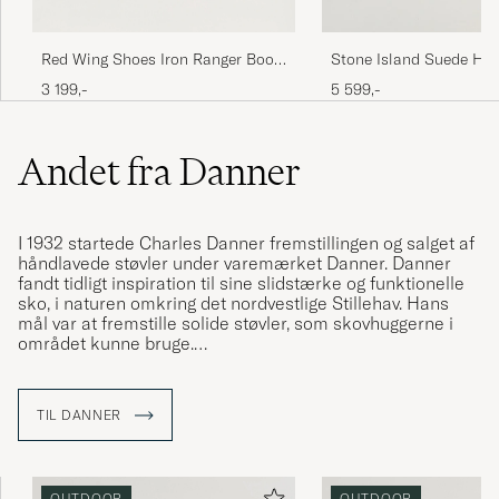
Red Wing Shoes Iron Ranger Boot
Stone Island Suede Hik
Copper Rough/Though Leather
Pearl Grey
3 199,-
5 599,-
Andet fra Danner
I 1932 startede Charles Danner fremstillingen og salget af
håndlavede støvler under varemærket Danner. Danner
fandt tidligt inspiration til sine slidstærke og funktionelle
sko, i naturen omkring det nordvestlige Stillehav. Hans
mål var at fremstille solide støvler, som skovhuggerne i
området kunne bruge.
Mange modeller fremstilles den dag i dag i Portland, USA.
Støvler skabt til eventyr og udforskning, Opdag produkter
TIL DANNER
af høj kvalitet, ofte med indslag af Gore-tex og Vibram-
såler.
OUTDOOR
OUTDOOR