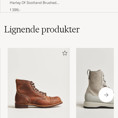
Harley Of Scotland Brushed
CHRISTIAN M
KØBTE PÅ CAREOFCARL.SE
Supersoft Lambswool V-Neck
1 399,-
Black
Lignende
produkter