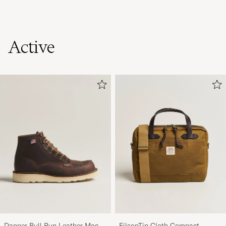
Active
Danner Bull Run Leather Moc
FilsonTin Cloth Compact