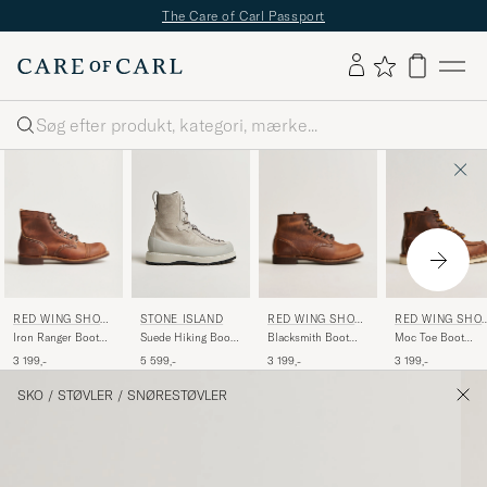
The Care of Carl Passport
Søg
RED WING SHOE
RED WING SHOE
RED WING SHO
STONE ISLAND
S
S
S
Iron Ranger Boot
Blacksmith Boot
Moc Toe Boot
Suede Hiking Boots
Copper
Copper
Copper
Pearl Grey
3 199,-
3 199,-
3 199,-
5 599,-
Rough/Though
Rough/Though
Rough/Though
Leather
Leather
Leather
SKO
/
STØVLER
/
SNØRESTØVLER