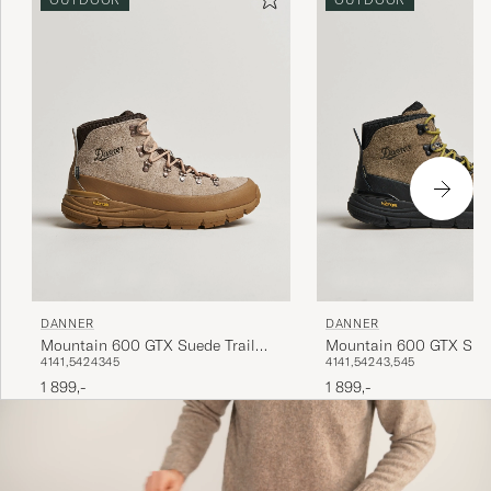
DANNER
DANNER
Mountain 600 GTX Suede Trail
Mountain 600 GTX Sued
41
41,5
42
43
45
41
41,5
42
43,5
45
Boot Brown
Boot Olive
1 899,-
1 899,-