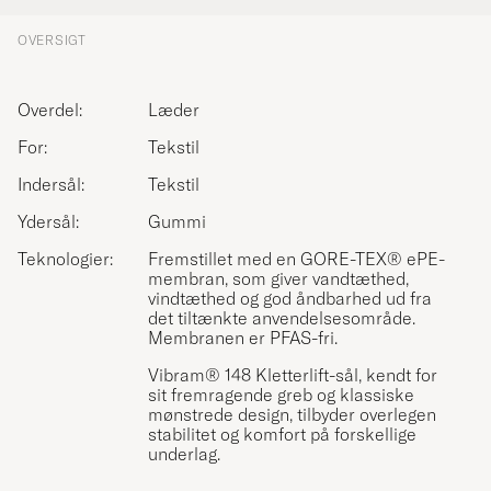
OVERSIGT
Overdel:
Læder
For:
Tekstil
Indersål:
Tekstil
Ydersål:
Gummi
Teknologier:
Fremstillet med en GORE-TEX® ePE-
membran, som giver vandtæthed,
vindtæthed og god åndbarhed ud fra
det tiltænkte anvendelsesområde.
Membranen er PFAS-fri.
Vibram® 148 Kletterlift-sål, kendt for
sit fremragende greb og klassiske
mønstrede design, tilbyder overlegen
stabilitet og komfort på forskellige
underlag.