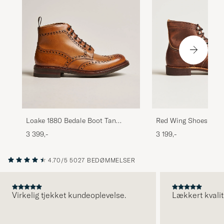
Loake 1880 Bedale Boot Tan
Red Wing Shoes Iron
Burnished Calf
Copper Rough/Thoug
3 399,-
3 199,-
4.70/5
5027 BEDØMMELSER
Virkelig tjekket kundeoplevelse.
Lækkert kvalit
FORRIGE