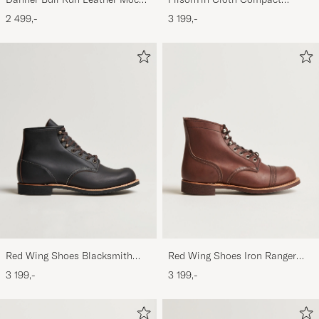
Toe Boot Brown
BriefcaseDark Tan
2 499,-
3 199,-
Red Wing Shoes Blacksmith
Red Wing Shoes Iron Ranger
Boot Black Prairie
Boot Amber Harness
3 199,-
3 199,-