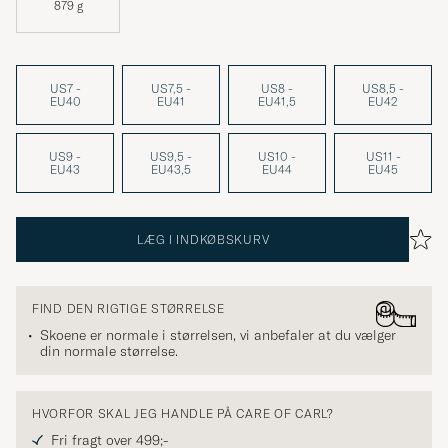
879 g
US7 -
US7,5 -
US8 -
US8,5 -
EU40
EU41
EU41,5
EU42
US9 -
US9,5 -
US10 -
US11 -
EU43
EU43,5
EU44
EU45
LÆG I INDKØBSKURV
FIND DEN RIGTIGE STØRRELSE
Skoene er normale i størrelsen, vi anbefaler at du vælger
din normale størrelse.
HVORFOR SKAL JEG HANDLE PÅ CARE OF CARL?
Fri fragt over 499;-