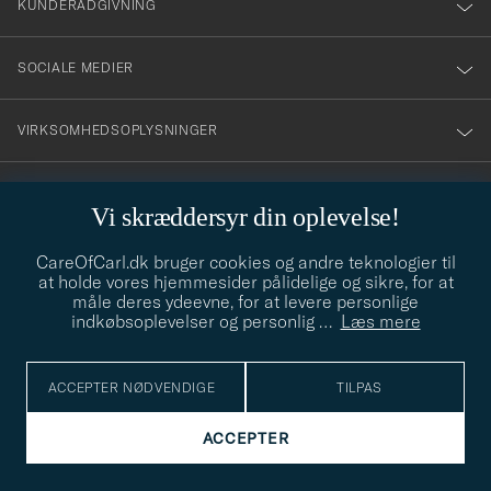
KUNDERÅDGIVNING
SOCIALE MEDIER
VIRKSOMHEDSOPLYSNINGER
Vi skræddersyr din oplevelse!
STILRÅD
CareOfCarl.dk bruger cookies og andre teknologier til
Behøver du hjælp til at finde din stil? Lad os hjælpe dig, vi hjælper
at holde vores hjemmesider pålidelige og sikre, for at
gerne til!
info@careofcarl.dk
måle deres ydeevne, for at levere personlige
indkøbsoplevelser og personlig
…
Læs mere
STILRÅD
ACCEPTER NØDVENDIGE
TILPAS
© Care of Carl 2026
ACCEPTER