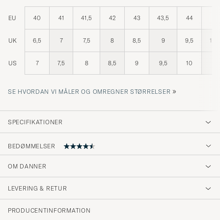
EU
40
41
41,5
42
43
43,5
44
45
UK
6,5
7
7,5
8
8,5
9
9,5
10,
US
7
7,5
8
8,5
9
9,5
10
11
»
SE HVORDAN VI MÅLER OG OMREGNER STØRRELSER
SPECIFIKATIONER
BEDØMMELSER
OM DANNER
Super Schuh
LEVERING & RETUR
JULIAN L
KØBTE PÅ CAREOFCARL.DE
PRODUCENTINFORMATION