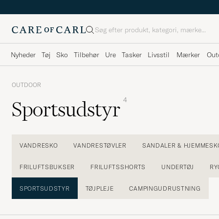
Søg
Nyheder
Tøj
Sko
Tilbehør
Ure
Tasker
Livsstil
Mærker
Out
OUTDOOR
4
Sportsudstyr
VANDRESKO
VANDRESTØVLER
SANDALER & HJEMMESK
FRILUFTSBUKSER
FRILUFTSSHORTS
UNDERTØJ
RY
SPORTSUDSTYR
TØJPLEJE
CAMPINGUDRUSTNING