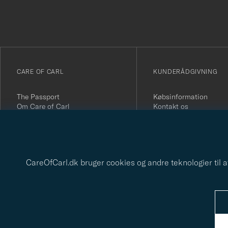
du
anmälde
dig
till
vårt
CARE OF CARL
KUNDERÅDGIVNING
nyhetsbrev!
The Passport
Købsinformation
Om Care of Carl
Kontakt os
Tryghed & sikkerhed
Generelle spørgsmål
Handelsbetingelser
Fortryd dit køb
Fortrydelsesret
Kundeanmeldelser
Presse
Gavekort
Fortrolighedspolitik
Skrædderservice
CareOfCarl.dk bruger cookies og andre teknologier til a
Bæredygtighedsrapport