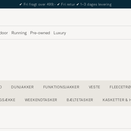
✔
Fri fragt over 499;-
✔
Fri retur
✔
1–3 dages levering
door
Running
Pre-owned
Luxury
O
DUNJAKKER
FUNKTIONSJAKKER
VESTE
FLEECETRØ
GSÆKKE
WEEKENDTASKER
BÆLTETASKER
KASKETTER & 