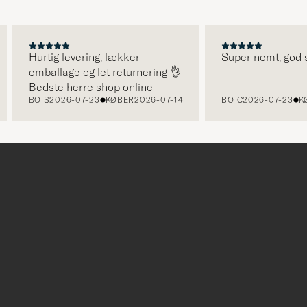
Hurtig levering, lækker
Super nemt, god se
emballage og let returnering 👌
Bedste herre shop online
BO S
2026-07-23
KØBER
2026-07-14
BO C
2026-07-23
KØ
r