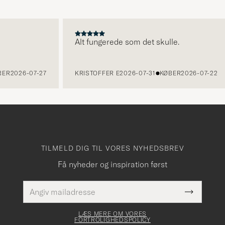
Alt fungerede som det skulle.
R
2026-07-27
KRISTOFFER E
2026-07-31
KØBER
2026-07-22
TILMELD DIG TIL VORES NYHEDSBREV
Få nyheder og inspiration først
E-
Dette
mailadresse
Submit
felt skal
Newslette
udfyldes
Form
LÆS MERE OM VORES
FORTROLIGHEDSPOLICY