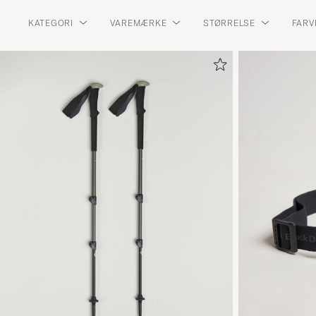
KATEGORI
VAREMÆRKE
STØRRELSE
FARV