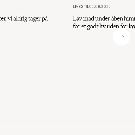
LIVSSTIL
02.09.2025
er, vi aldrig tager på
Lav mad under åben himm
for et godt liv uden for 