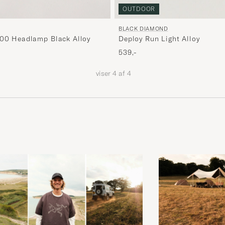
OUTDOOR
BLACK DIAMOND
100 Headlamp Black Alloy
Deploy Run Light Alloy
539,-
viser
4
af
4