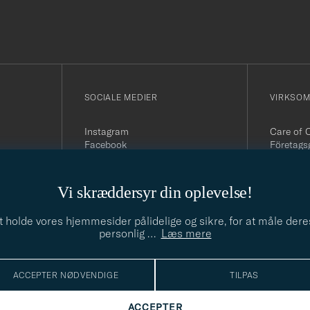
SOCIALE MEDIER
VIRKSO
Instagram
Care of 
Facebook
Företags
Youtube
504 64 B
Linkedin
Organisa
556800-
Vi skræddersyr din oplevelse!
Telefonti
Tlf:
+46 
t holde vores hjemmesider pålidelige og sikre, for at måle dere
E-mail:
i
personlig
…
Læs mere
ACCEPTER NØDVENDIGE
TILPAS
ACCEPTER