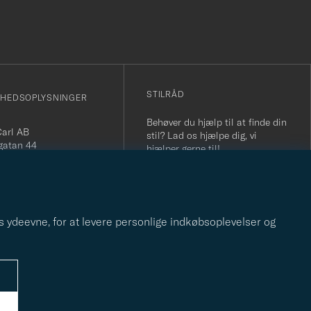
STILRÅD
MHEDSOPLYSNINGER
Behøver du hjælp til at finde din
Carl AB
stil? Lad os hjælpe dig, vi
gatan 44
hjælper gerne til!
orås, Sverige
tionsnummer Sverige:
STILRÅD
5739
d: Man-fre: 09-17
(0)10-707 95 80
s ydeevne, for at levere personlige indkøbsoplevelser og
nfo@careofcarl.dk