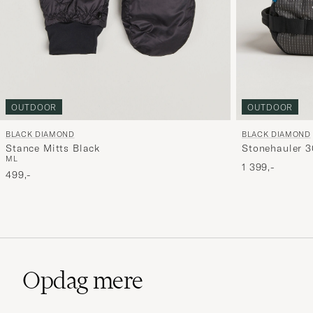
OUTDOOR
OUTDOOR
BLACK DIAMOND
BLACK DIAMOND
Stance Mitts Black
Stonehauler 3
M
L
1 399,-
499,-
Opdag mere