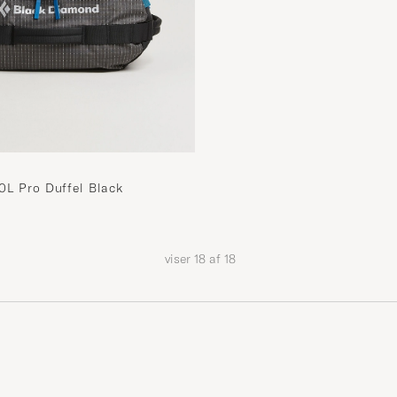
0L Pro Duffel Black
viser
18
af
18