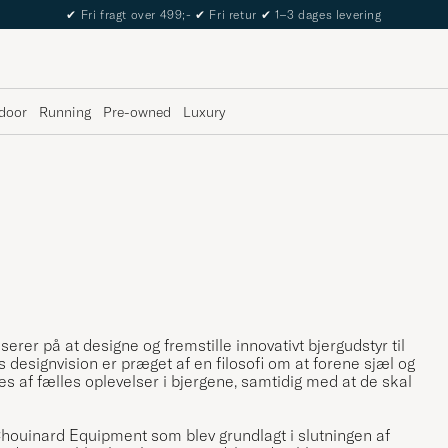
✔
Fri fragt over 499;-
✔
Fri retur
✔
1–3 dages levering
door
Running
Pre-owned
Luxury
r på at designe og fremstille innovativt bjergudstyr til
s designvision er præget af en filosofi om at forene sjæl og
af fælles oplevelser i bjergene, samtidig med at de skal
ouinard Equipment som blev grundlagt i slutningen af