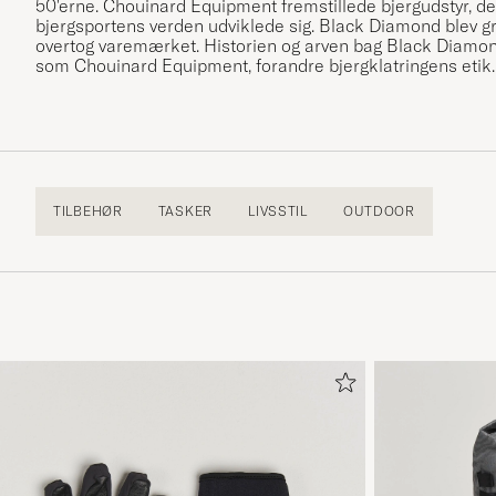
50'erne. Chouinard Equipment fremstillede bjergudstyr, d
bjergsportens verden udviklede sig. Black Diamond blev g
overtog varemærket. Historien og arven bag Black Diamon
som Chouinard Equipment, forandre bjergklatringens etik.
TILBEHØR
TASKER
LIVSSTIL
OUTDOOR