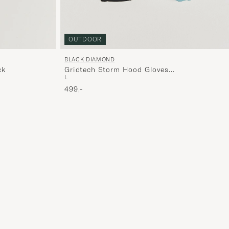
OUTDOOR
BLACK DIAMOND
Gridtech Storm Hood Gloves
ck
L
Carbon/Glacier
499,-