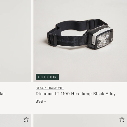
stil,
og
oplev
er
mere
håndpluk
udvalg
til
dig.
OUTDOOR
BLACK DIAMOND
Distance LT 1100 Headlamp Black Alloy
oke
899,-