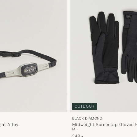
OUTDOOR
BLACK DIAMOND
Midweight Screentap Gloves 
ght Alloy
M
L
349,-