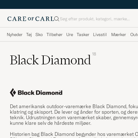
Søg
Nyheder
Tøj
Sko
Tilbehør
Ure
Tasker
Livsstil
Mærker
Out
18
Black Diamond
Det amerikansk outdoor-varemærke Black Diamond, fokusere
klatring og skisport. De lever og ånder for sporten, og dere
teknik. Udrustningen som varemærket skaber, gennemsyres 
kunne klare selv de hårdeste miljøer.
Historien bag Black Diamond begynder hos varemærket Ch