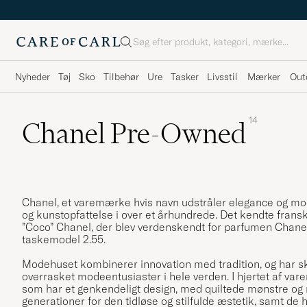
Søg
Nyheder
Tøj
Sko
Tilbehør
Ure
Tasker
Livsstil
Mærker
Out
14
Chanel Pre-Owned
Chanel, et varemærke hvis navn udstråler elegance og mo
og kunstopfattelse i over et århundrede. Det kendte frans
”Coco” Chanel, der blev verdenskendt for parfumen Chanel
taskemodel 2.55.
Modehuset kombinerer innovation med tradition, og har ska
overrasket modeentusiaster i hele verden. I hjertet af var
som har et genkendeligt design, med quiltede mønstre og
generationer for den tidløse og stilfulde æstetik, samt de h