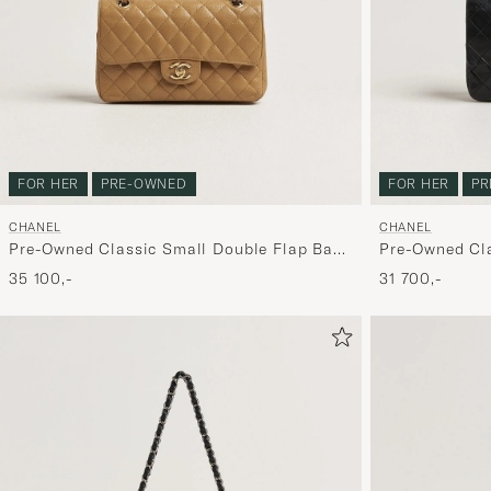
FOR HER
PRE-OWNED
FOR HER
PR
CHANEL
CHANEL
Pre-Owned Classic Small Double Flap Bag
Pre-Owned Cl
Caviar Leather Beige
Bag Lambskin
35 100,-
31 700,-