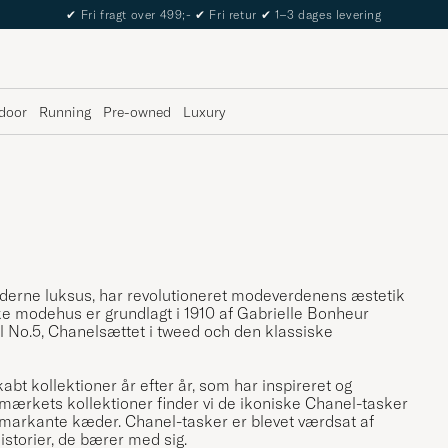
✔
Fri fragt over 499;-
✔
Fri retur
✔
1–3 dages levering
door
Running
Pre-owned
Luxury
derne luksus, har revolutioneret modeverdenens æstetik
ke modehus er grundlagt i 1910 af Gabrielle Bonheur
 No.5, Chanelsættet i tweed och den klassiske
bt kollektioner år efter år, som har inspireret og
emærkets kollektioner finder vi de ikoniske Chanel-tasker
 markante kæder. Chanel-tasker er blevet værdsat af
istorier, de bærer med sig.