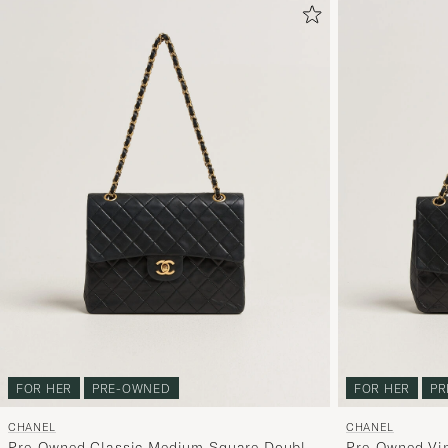
FOR HER
PRE-OWNED
FOR HER
PR
CHANEL
CHANEL
Pre-Owned Classic Medium Square Double
Pre-Owned Vin