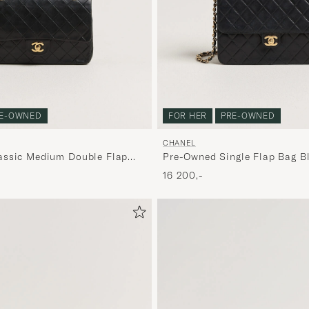
E-OWNED
FOR HER
PRE-OWNED
CHANEL
assic Medium Double Flap
Pre-Owned Single Flap Bag B
 Black
16 200,-