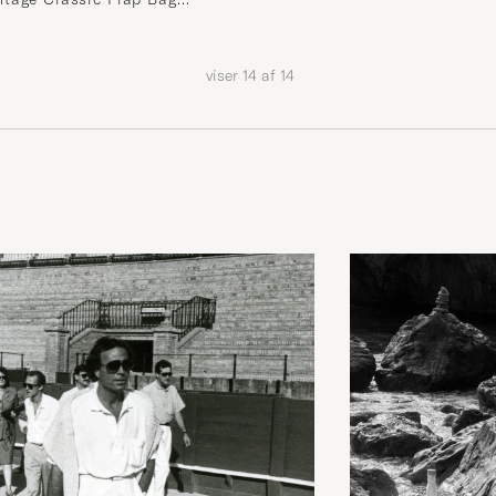
ck
viser
14
af
14