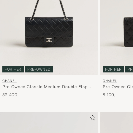
FOR HER
PRE-OWNED
FOR HER
PR
CHANEL
CHANEL
Pre-Owned Classic Medium Double Flap
Pre-Owned Cla
Bag Lambskin Black
Leather Black
32 400,-
8 100,-