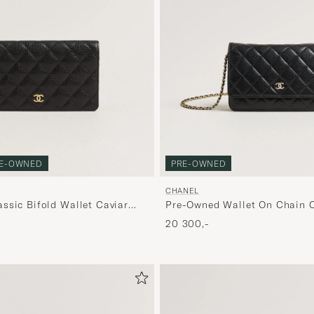
E-OWNED
PRE-OWNED
CHANEL
ssic Bifold Wallet Caviar
Pre-Owned Wallet On Chain C
Black
20 300,-