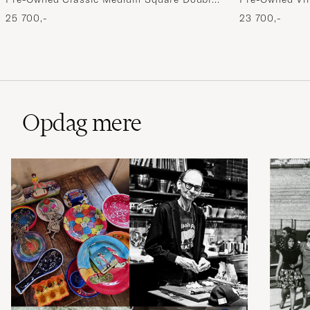
Flap Bag Lambskin Black
Lambskin Bla
25 700,-
23 700,-
Opdag mere