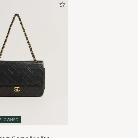
E-OWNED
tage Classic Flap Bag