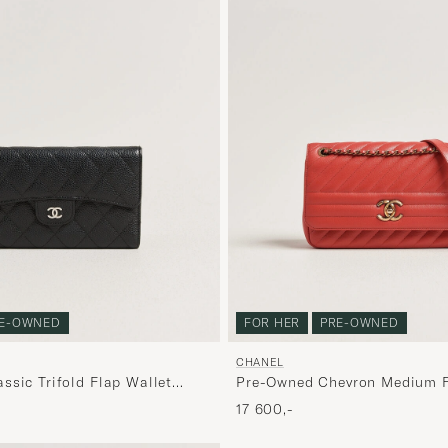
E-OWNED
FOR HER
PRE-OWNED
CHANEL
ssic Trifold Flap Wallet
Pre-Owned Chevron Medium F
r Black
17 600,-