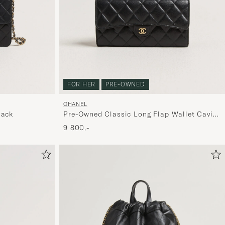
mere
håndpluk
udvalg
til
dig.
FOR HER
PRE-OWNED
CHANEL
lack
Pre-Owned Classic Long Flap Wallet Caviar
Leather Black
9 800,-