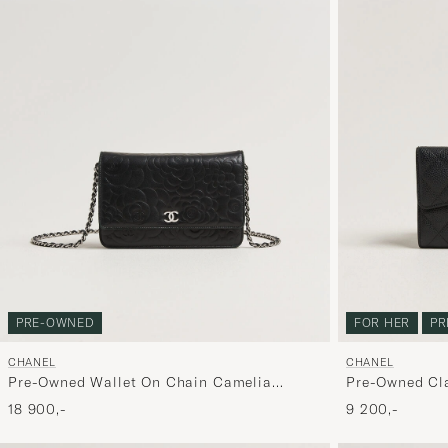
PRE-OWNED
FOR HER
PR
CHANEL
CHANEL
Pre-Owned Wallet On Chain Camelia
Pre-Owned Cla
Lambskin Black
Caviar Leathe
18 900,-
9 200,-