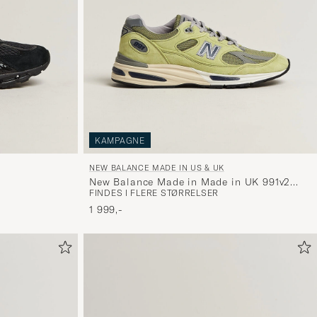
KAMPAGNE
NEW BALANCE MADE IN US & UK
New Balance Made in Made in UK 991v2
FINDES I FLERE STØRRELSER
Green Banana
1 999,-