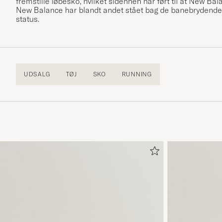
fremstille løbesko, hvilket sidenhen har ført til at New Ba
New Balance har blandt andet stået bag de banebrydende 
status.
UDSALG
TØJ
SKO
RUNNING