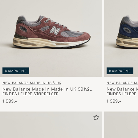
KAMPAGNE
KAMPAGNE
NEW BALANCE MADE IN US & UK
NEW BALANCE MA
New Balance Made in Made in UK 991v2
New Balance 
FINDES I FLERE STØRRELSER
FINDES I FLER
Rose Taupe
Insignia Blue
1 999,-
1 999,-