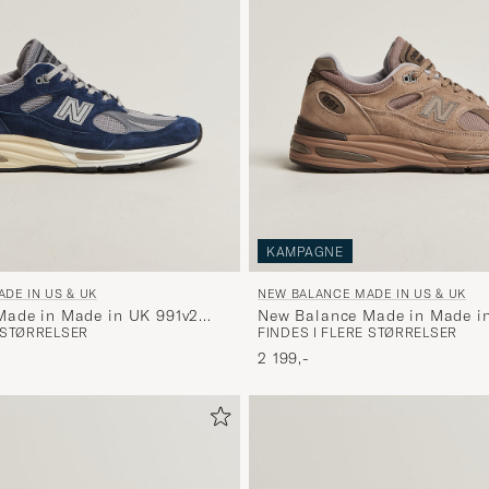
KAMPAGNE
DE IN US & UK
NEW BALANCE MADE IN US & UK
Made in Made in UK 991v2
New Balance Made in Made i
E STØRRELSER
FINDES I FLERE STØRRELSER
Walnut
2 199,-