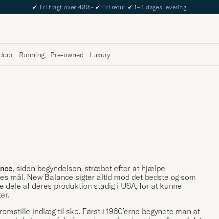
The Care of Carl Passport
door
Running
Pre-owned
Luxury
nce
, siden begyndelsen, stræbet efter at hjælpe
es mål. New Balance sigter altid mod det bedste og som
e dele af deres produktion stadig i USA, for at kunne
er.
emstille indlæg til sko. Først i 1960’erne begyndte man at