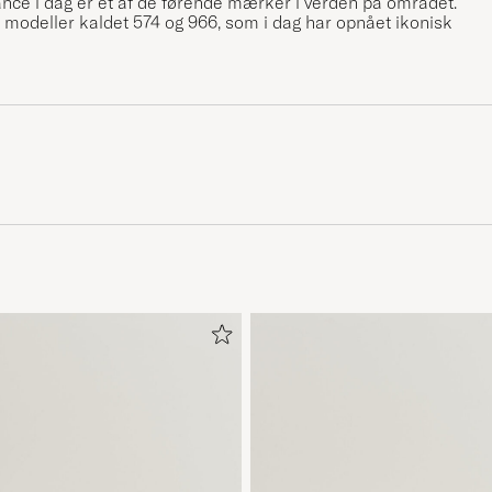
lance i dag er et af de førende mærker i verden på området.
modeller kaldet 574 og 966, som i dag har opnået ikonisk