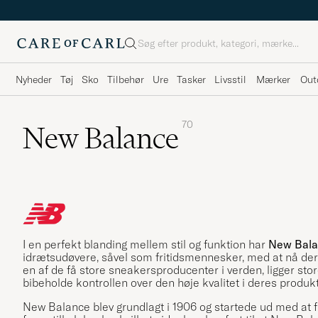
Søg
Nyheder
Tøj
Sko
Tilbehør
Ure
Tasker
Livsstil
Mærker
Out
70
New Balance
I en perfekt blanding mellem stil og funktion har
New Bala
idrætsudøvere, såvel som fritidsmennesker, med at nå der
en af de få store sneakersproducenter i verden, ligger stor
bibeholde kontrollen over den høje kvalitet i deres produkt
New Balance blev grundlagt i 1906 og startede ud med at fr