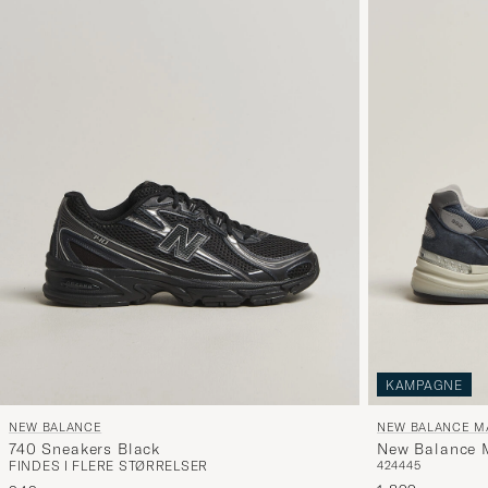
KAMPAGNE
NEW BALANCE
NEW BALANCE MA
740 Sneakers Black
New Balance 
FINDES I FLERE STØRRELSER
42
44
45
Navy