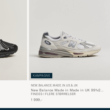
KAMPAGNE
NEW BALANCE MADE IN US & UK
New Balance Made in Made in UK 991v2
FINDES I FLERE STØRRELSER
Wind Chime
1 999,-