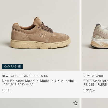
KAMPAGNE
NEW BALANCE MADE IN US & UK
NEW BALANCE
New Balance Made in Made in UK Allerdale
2010 Sneakers
40,5
41,5
42
42,5
43
44
44,5
FINDES I FLER
White Pepper
1 999,-
1 399,-