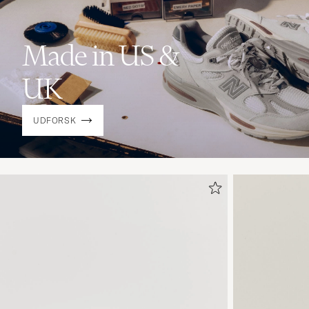
Made in US &
UK
UDFORSK