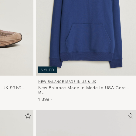
og
oplev
er
mere
håndpluk
udvalg
til
dig.
NYHED
NEW BALANCE MADE IN US & UK
n UK 991v2
New Balance Made in Made In USA Core
M
L
Hoodie Blue Oyster
1 399,-