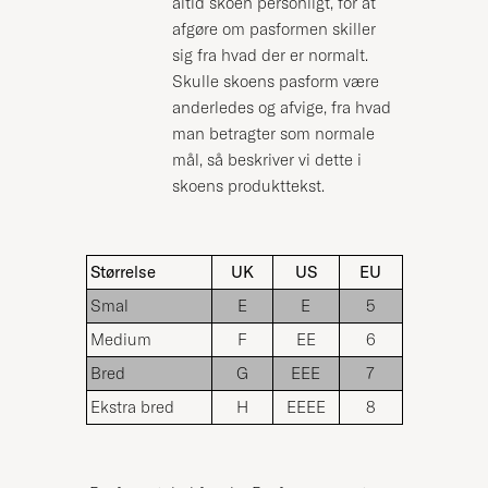
altid skoen personligt, for at
afgøre om pasformen skiller
sig fra hvad der er normalt.
Skulle skoens pasform være
anderledes og afvige, fra hvad
man betragter som normale
mål, så beskriver vi dette i
skoens produkttekst.
Størrelse
UK
US
EU
Smal
E
E
5
Medium
F
EE
6
Bred
G
EEE
7
Ekstra bred
H
EEEE
8