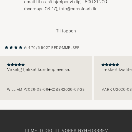
email til os, så hjælper vi dig. 800 31 200
(hverdage 08-17),
info@careofcarl.dk
Til toppen
4.70/5
5027 BEDØMMELSER
Virkelig tjekket kundeoplevelse.
Lækkert kvalite
FORRIGE
WILLIAM P
2026-08-06
KØBER
2026-07-28
MARK U
2026-08
TILMELD DIG TIL VORES NYHEDSBREV