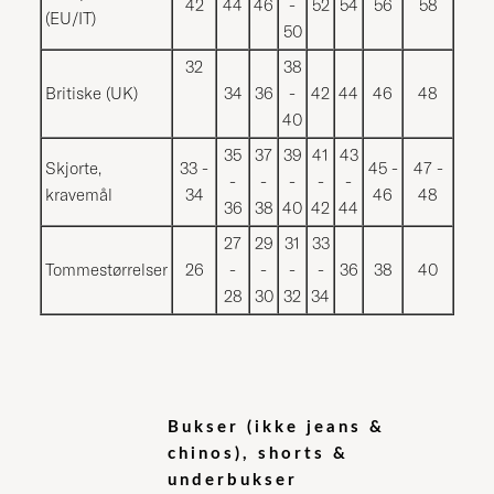
42
44
46
-
52
54
56
58
(EU/IT)
50
32
38
Britiske (UK)
34
36
-
42
44
46
48
40
35
37
39
41
43
Skjorte,
33 -
45 -
47 -
-
-
-
-
-
kravemål
34
46
48
36
38
40
42
44
27
29
31
33
Tommestørrelser
26
-
-
-
-
36
38
40
28
30
32
34
Bukser (ikke jeans &
chinos), shorts &
underbukser