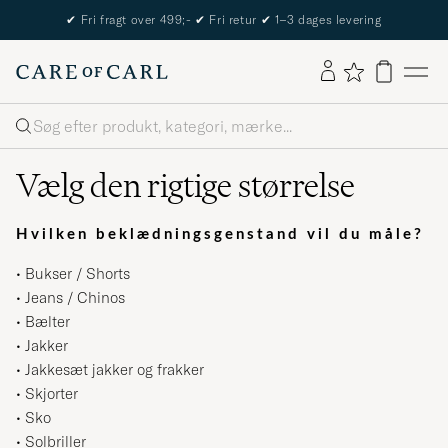
The Care of Carl Passport
Søg
Vælg den rigtige størrelse
Hvilken beklædningsgenstand vil du måle?
•
Bukser / Shorts
•
Jeans / Chinos
•
Bælter
•
Jakker
•
Jakkesæt jakker og frakker
•
Skjorter
•
Sko
•
Solbriller