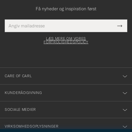
Få nyheder og inspiration først
E-
Tack
Dette
Submi
mailadresse
för
Newsl
elt skal
Form
att
LÆS MERE OM VORES
dfyldes
FORTROLIGHEDSPOLICY
du
anmälde
dig
till
vårt
CARE OF CARL
nyhetsbrev!
KUNDERÅDGIVNING
SOCIALE MEDIER
VIRKSOMHEDSOPLYSNINGER