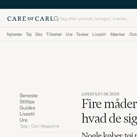
Søg
Nyheder
Tøj
Sko
Tilbehør
Ure
Tasker
Livsstil
Mærker
Out
LIVSSTIL
07.06.2026
Seneste
Fire måder 
Stiltips
Guides
hvad de si
Livsstil
Ure
Søg
i
Nogle køber tøj 