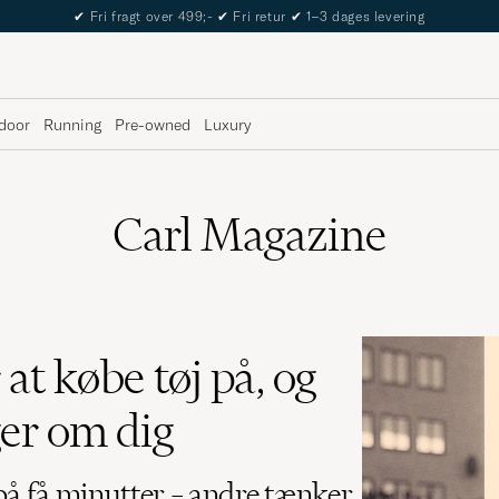
The Care of Carl Passport
door
Running
Pre-owned
Luxury
Carl Magazine
at købe tøj på, og
ger om dig
på få minutter – andre tænker