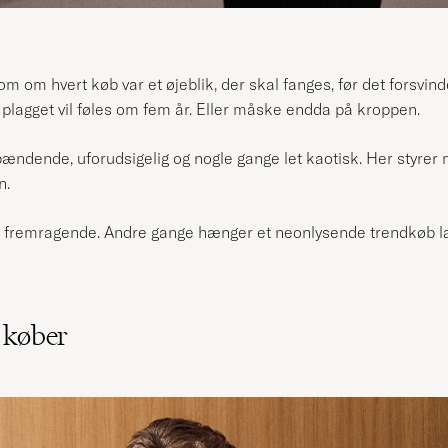
 om hvert køb var et øjeblik, der skal fanges, før det forsvinde
plagget vil føles om fem år. Eller måske endda på kroppen.
pændende, uforudsigelig og nogle gange let kaotisk. Her styre
n.
t fremragende. Andre gange hænger et neonlysende trendkøb l
 køber