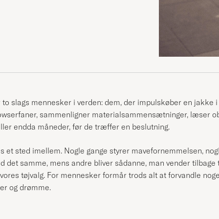
 to slags mennesker i verden: dem, der impulskøber en jakke i fr
rowserfaner, sammenligner materialsammensætninger, læser o
 eller endda måneder, før de træffer en beslutning.
os et sted imellem. Nogle gange styrer mavefornemmelsen, nog
et samme, mens andre bliver sådanne, man vender tilbage til 
res tøjvalg. For mennesker formår trods alt at forvandle noget
aner og drømme.