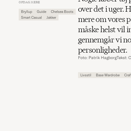
Carl
OPDAG MERE
Magazine
over det i uger. 
Bryllup
Guide
Chelsea Boots
mere om vores p
Smart Casual
Jakker
måske helst vil 
gennemgår vi no
personligheder.
Foto: Patrik Hagborg
Tekst: 
Livsstil
Base Wardrobe
Craf