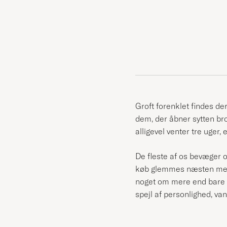
Groft forenklet findes der
dem, der åbner sytten b
alligevel venter tre uger,
De fleste af os bevæger 
køb glemmes næsten med d
noget om mere end bare vo
spejl af personlighed, v