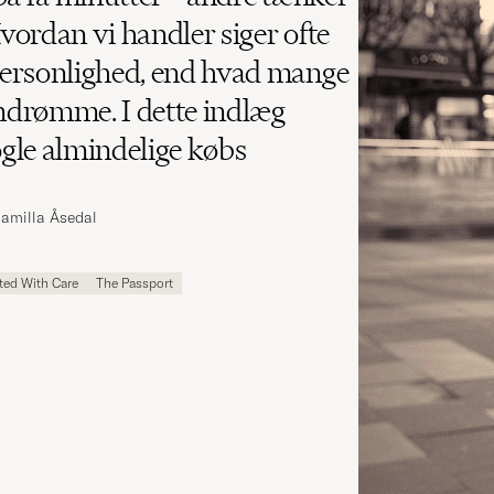
Hvordan vi handler siger ofte
ersonlighed, end hvad mange
indrømme. I dette indlæg
gle almindelige købs
Camilla Åsedal
ted With Care
The Passport