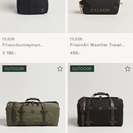
FILSON
FILSON
FilsonJourneyman
FilsonAll Weather Travel
BackpackNavy
PackBlack
3 199,-
499,-
OUTDOOR
OUTDOOR