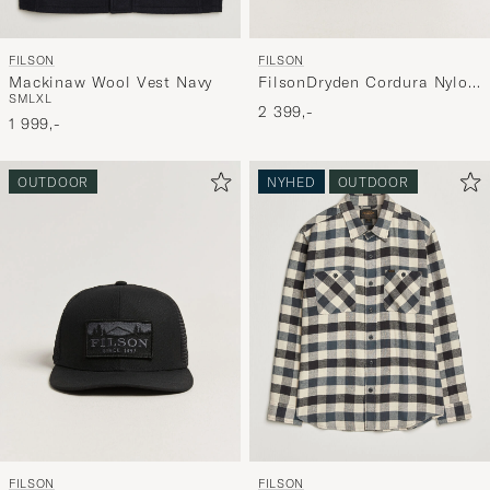
FILSON
FILSON
Mackinaw Wool Vest Navy
FilsonDryden Cordura Nylon
S
M
L
XL
BriefcaseBlack
2 399,-
1 999,-
OUTDOOR
NYHED
OUTDOOR
FILSON
FILSON