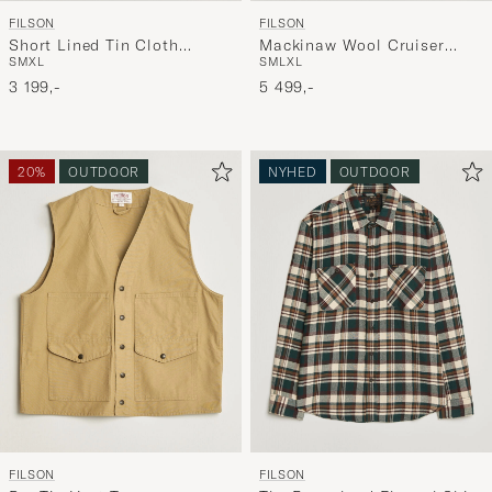
FILSON
FILSON
Short Lined Tin Cloth
Mackinaw Wool Cruiser
S
M
XL
S
M
L
XL
Cruiser Beluga
Dark Navy
3 199,-
5 499,-
20%
OUTDOOR
NYHED
OUTDOOR
FILSON
FILSON