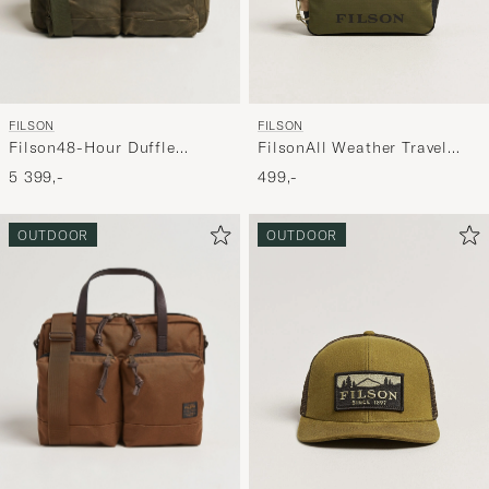
FILSON
FILSON
Filson48-Hour Duffle
FilsonAll Weather Travel
BagOtter Green
PackOlive
5 399,-
499,-
OUTDOOR
OUTDOOR