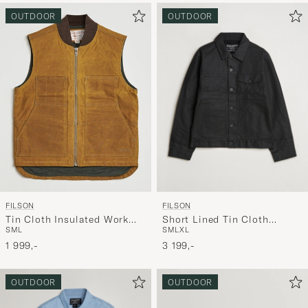
OUTDOOR
OUTDOOR
FILSON
FILSON
Short Lined Tin Cloth
Tin Cloth Insulated Work
S
M
L
XL
S
M
L
Cruiser Black
Vest Dark Tan
3 199,-
1 999,-
OUTDOOR
OUTDOOR