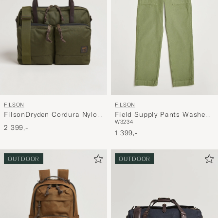
FILSON
FILSON
FilsonDryden Cordura Nylon
Field Supply Pants Washed
W32
34
BriefcaseOtter Green
Green
2 399,-
1 399,-
OUTDOOR
OUTDOOR