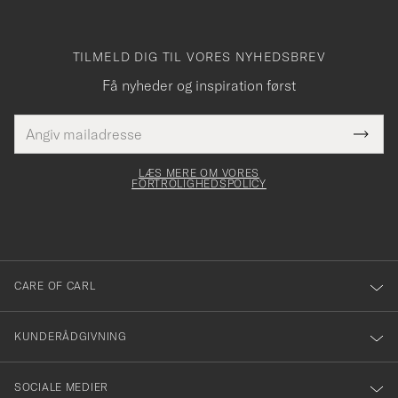
TILMELD DIG TIL VORES NYHEDSBREV
Få nyheder og inspiration først
E-
Tack
Dette
mailadresse
Submi
elt skal
för
Newsl
dfyldes
Form
LÆS MERE OM VORES
att
FORTROLIGHEDSPOLICY
du
anmälde
dig
till
CARE OF CARL
vårt
nyhetsbrev!
KUNDERÅDGIVNING
SOCIALE MEDIER