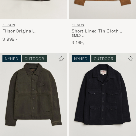
FILSON
FILSON
FilsonOriginal
Short Lined Tin Cloth
S
M
L
XL
BriefcaseBlack
Cruiser Dark Tan
3 999,-
3 199,-
NYHED
OUTDOOR
NYHED
OUTDOOR