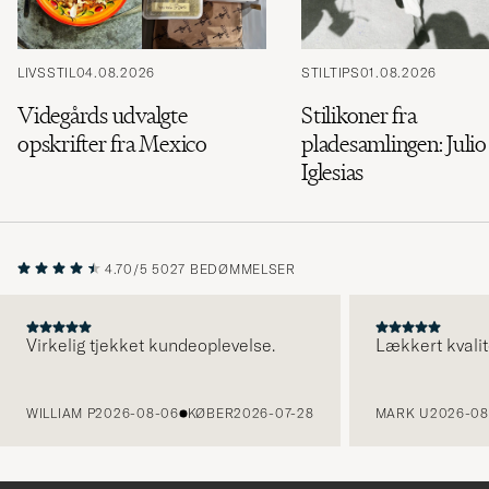
LIVSSTIL
04.08.2026
STILTIPS
01.08.2026
Videgårds udvalgte
Stilikoner fra
opskrifter fra Mexico
pladesamlingen: Julio
Iglesias
4.70/5
5027 BEDØMMELSER
Virkelig tjekket kundeoplevelse.
Lækkert kvalit
FORRIGE
WILLIAM P
2026-08-06
KØBER
2026-07-28
MARK U
2026-08