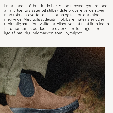
I mere end et århundrede har Filson forsynet generationer
af friluftsentusiaster og stilbevidste brugere verden over
med robuste overtøj, accessories og tasker, der ældes
med ynde. Med tidløst design, holdbare materialer og en
urokkelig sans for kvalitet er Filson vokset til et ikon inden
for amerikansk outdoor-håndværk – en ledsager, der er
lige så naturlig i vildmarken som i bymiljøet.