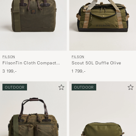
FILSON
FILSON
FilsonTin Cloth Compact
Scout 50L Duffle Olive
BriefcaseOtter Green
3 199,-
1 799,-
OUTDOOR
OUTDOOR