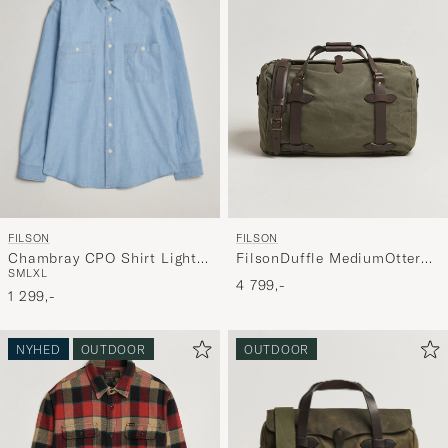
FILSON
FILSON
Chambray CPO Shirt Light
FilsonDuffle MediumOtter
S
M
L
XL
Indigo
Green
4 799,-
1 299,-
NYHED
OUTDOOR
OUTDOOR