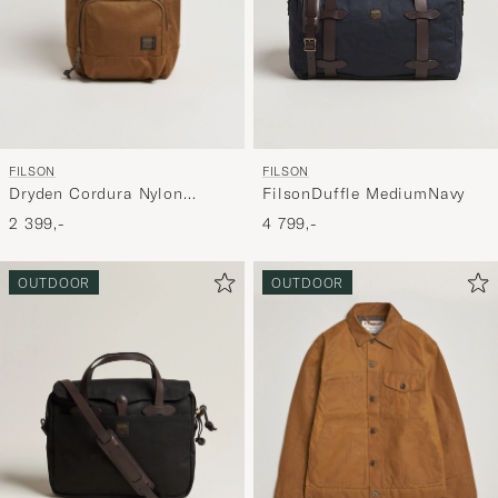
FILSON
FILSON
Dryden Cordura Nylon
FilsonDuffle MediumNavy
Backpack Whiskey
2 399,-
4 799,-
OUTDOOR
OUTDOOR