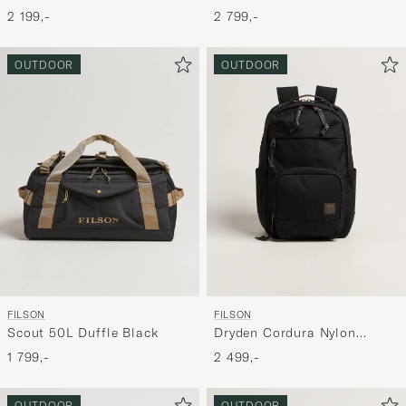
Green
Charcoal
2 799,-
2 199,-
OUTDOOR
OUTDOOR
FILSON
FILSON
Scout 50L Duffle Black
Dryden Cordura Nylon
Backpack Black
1 799,-
2 499,-
OUTDOOR
OUTDOOR