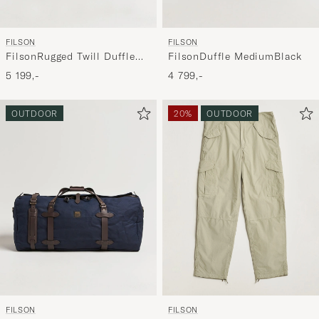
FILSON
FILSON
FilsonRugged Twill Duffle
FilsonDuffle MediumBlack
LargeOtter Green
5 199,-
4 799,-
OUTDOOR
20%
OUTDOOR
FILSON
FILSON