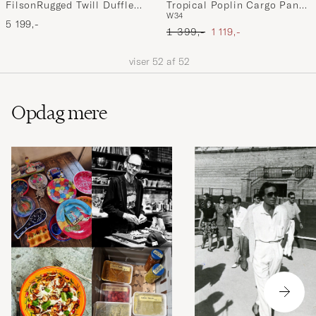
FilsonRugged Twill Duffle
Tropical Poplin Cargo Pants
W34
LargeNavy
Dried Sage
5 199,-
Ordinary pris
Nedsat pris
1 399,-
1 119,-
viser
52
af
52
Opdag mere