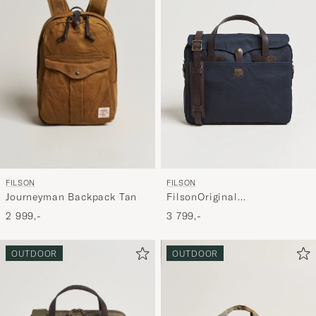
FILSON
FILSON
Journeyman Backpack Tan
FilsonOriginal
BriefcaseNavy
2 999,-
3 799,-
OUTDOOR
OUTDOOR