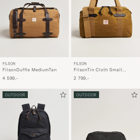
FILSON
FILSON
FilsonDuffle MediumTan
FilsonTin Cloth Small
DuffleDark Tan
4 599,-
2 799,-
OUTDOOR
OUTDOOR