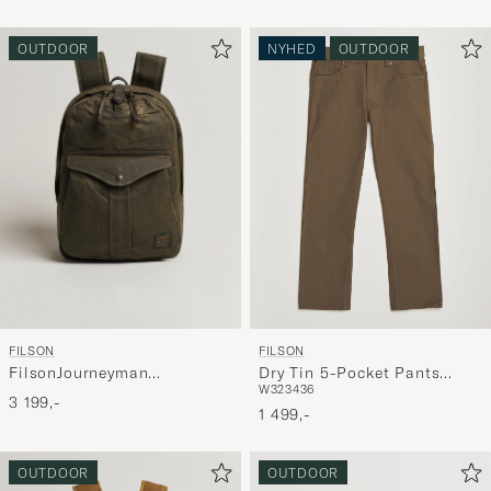
OUTDOOR
NYHED
OUTDOOR
FILSON
FILSON
FilsonJourneyman
Dry Tin 5-Pocket Pants
W32
34
36
BackpackOtter Green
Marsh Olive
3 199,-
1 499,-
OUTDOOR
OUTDOOR