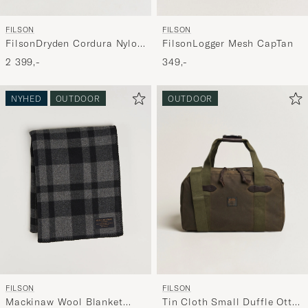
FILSON
FILSON
FilsonDryden Cordura Nylon
FilsonLogger Mesh CapTan
BriefcaseWhiskey
2 399,-
349,-
NYHED
OUTDOOR
OUTDOOR
FILSON
FILSON
Tin Cloth Small Duffle Otter
Mackinaw Wool Blanket