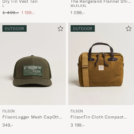
Dry Tin Vest Tan
The Rangeland Flannel Shirt
L
M
L
XL
XXL
Green
Ordinary pris
Nedsat pris
1 499,-
1 199,-
1 099,-
OUTDOOR
OUTDOOR
FILSON
FILSON
FilsonTin Cloth Compact
FilsonLogger Mesh CapOtter
BriefcaseDark Tan
Green
3 199,-
349,-