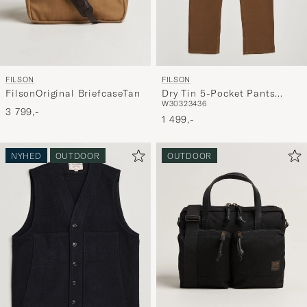
FILSON
FILSON
FilsonOriginal BriefcaseTan
Dry Tin 5-Pocket Pants
W30
32
34
36
Whiskey
3 799,-
1 499,-
NYHED
OUTDOOR
OUTDOOR