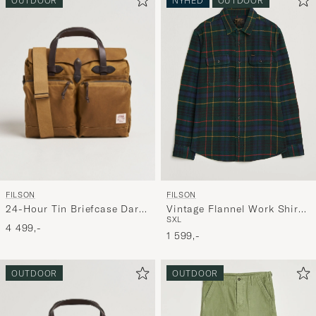
OUTDOOR
NYHED
OUTDOOR
aktivere
Min
stil,
og
oplev
er
mere
håndpluk
udvalg
til
FILSON
FILSON
dig.
24-Hour Tin Briefcase Dark
Vintage Flannel Work Shirt
S
XL
Tan
Green/Navy
4 499,-
1 599,-
OUTDOOR
OUTDOOR