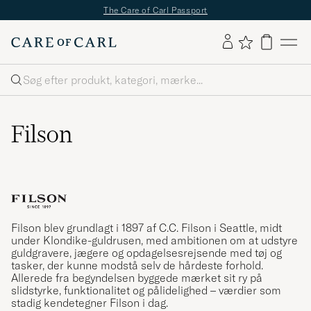
✔
Fri fragt over 499;-
✔
Fri retur
✔
1–3 dages levering
Søg
Filson
Filson blev grundlagt i 1897 af C.C. Filson i Seattle, midt
under Klondike-guldrusen, med ambitionen om at udstyre
guldgravere, jægere og opdagelsesrejsende med tøj og
tasker, der kunne modstå selv de hårdeste forhold.
Allerede fra begyndelsen byggede mærket sit ry på
slidstyrke, funktionalitet og pålidelighed – værdier som
stadig kendetegner Filson i dag.