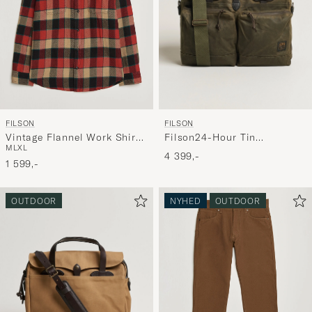
FILSON
FILSON
Filson24-Hour Tin
Vintage Flannel Work Shirt
M
L
XL
BriefcaseOtter Green
Red/Cream
4 399,-
1 599,-
OUTDOOR
NYHED
OUTDOOR