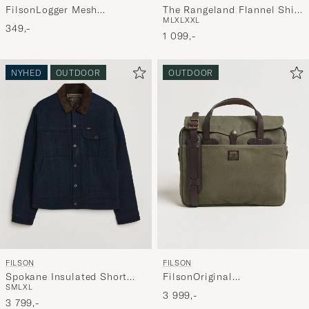
FilsonLogger Mesh
The Rangeland Flannel Shirt
M
L
XL
XXL
CapBlack
Charcoal
349,-
1 099,-
NYHED
OUTDOOR
OUTDOOR
FILSON
FILSON
Spokane Insulated Short
FilsonOriginal
S
M
L
XL
Cruiser Navy
BriefcaseOtter Green
3 999,-
3 799,-