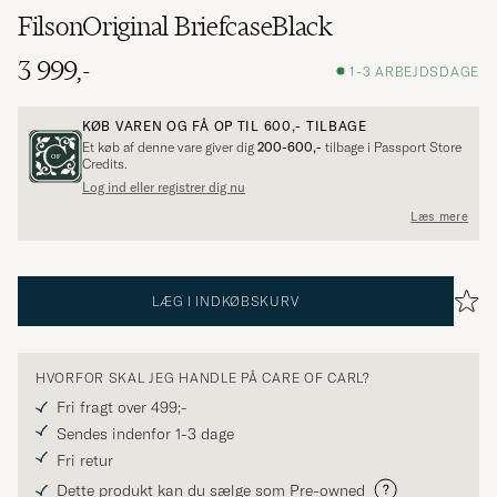
FilsonOriginal BriefcaseBlack
3 999,-
1-3 ARBEJDSDAGE
KØB VAREN OG FÅ OP TIL
600,-
TILBAGE
Et køb af denne vare giver dig
200-600,-
tilbage i Passport Store
Credits.
Log ind eller registrer dig nu
Læs mere
LÆG I INDKØBSKURV
HVORFOR SKAL JEG HANDLE PÅ CARE OF CARL?
Fri fragt over 499;-
Sendes indenfor 1-3 dage
Fri retur
Dette produkt kan du sælge som Pre-owned