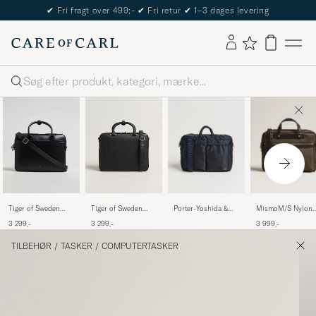
✔
Fri fragt over 499;-
✔
Fri retur
✔
1–3 dages levering
Søg
Porter-Yoshida &
MismoM/S Nylon
Tiger of Sweden
Tiger of Sweden
Co.Tanker 2Way
OfficeArmy/Dark
Bosun Smooth
Valise Grained
3 999,-
3 299,-
3 299,-
Document BagNavy
Brown
Leather Briefcase
Leather Briefcase
Black
Black
TILBEHØR
/
TASKER
/
COMPUTERTASKER