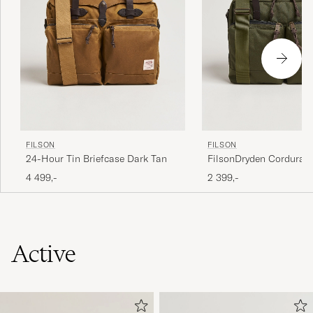
FILSON
FILSON
24-Hour Tin Briefcase Dark Tan
FilsonDryden Cordura 
BriefcaseOtter Green
4 499,-
2 399,-
Active