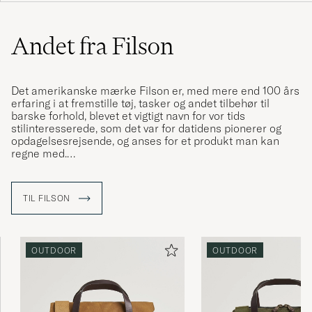
Andet fra Filson
Det amerikanske mærke Filson er, med mere end 100 års
erfaring i at fremstille tøj, tasker og andet tilbehør til
barske forhold, blevet et vigtigt navn for vor tids
stilinteresserede, som det var for datidens pionerer og
opdagelsesrejsende, og anses for et produkt man kan
regne med.
Hvert produkt fremstilles i Seattle, Washington på Filsons
egen fabrik, og det er de blevet siden Clinton C. Filson
TIL FILSON
startede virksomheden i 1897, i forlængelse af den store
guldfeber i USA.
OUTDOOR
OUTDOOR