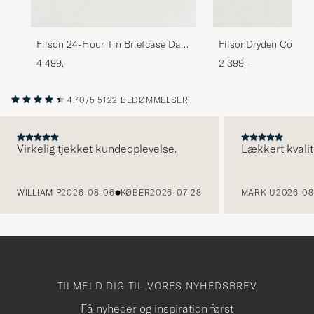
Filson 24-Hour Tin Briefcase Dark
FilsonDryden Cordur
Tan
BriefcaseOtter Green
4 499,-
2 399,-
4.70/5
5122 BEDØMMELSER
Virkelig tjekket kundeoplevelse.
Lækkert kvalit
FORRIGE
WILLIAM P
2026-08-06
KØBER
2026-07-28
MARK U
2026-08
TILMELD DIG TIL VORES NYHEDSBREV
Få nyheder og inspiration først