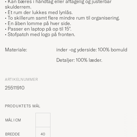
• Kan bæres i håndtag eller aftagelig og justerbar
skulderrem.
• Et rum der lukkes med lynlås.
• To skillerum samt flere mindre rum til organisering.
• En åben lomme på hver side.
• Passer en laptop på op til 15".
• Stofpatch med logo på fronten.
Materiale:
inder -og yderside: 100% bomuld
Detaljer: 100% læder.
ARTIKELNUMMER
25511910
PRODUKTETS MÅL
MÅL I CM
BREDDE
40