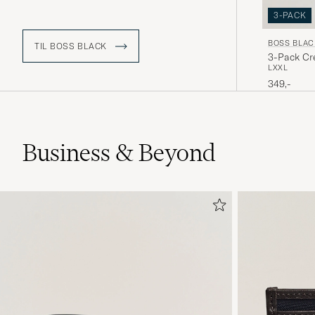
3-PACK
BOSS BLAC
TIL BOSS BLACK
3-Pack Cr
L
XXL
349,-
Business & Beyond