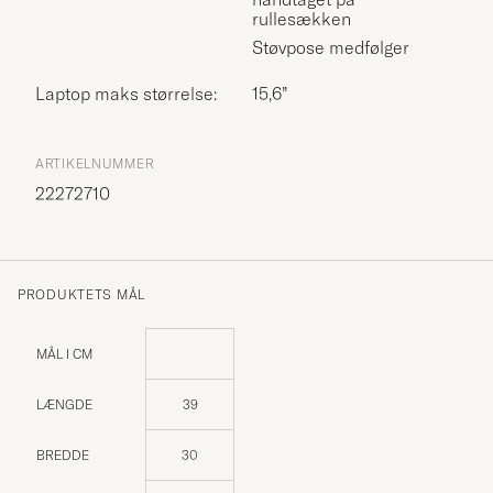
rullesækken
Støvpose medfølger
Laptop maks størrelse:
15,6”
ARTIKELNUMMER
22272710
PRODUKTETS MÅL
MÅL I CM
LÆNGDE
39
BREDDE
30