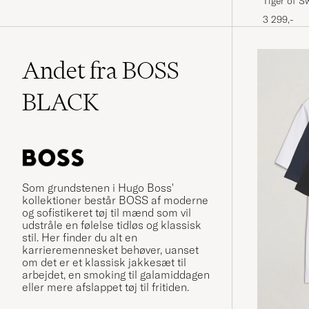
Tiger of S
Black
3 299,-
Andet fra BOSS
BLACK
Som grundstenen i Hugo Boss'
kollektioner består BOSS af moderne
og sofistikeret tøj til mænd som vil
udstråle en følelse tidløs og klassisk
stil. Her finder du alt en
karrieremennesket behøver, uanset
om det er et klassisk jakkesæt til
arbejdet, en smoking til galamiddagen
eller mere afslappet tøj til fritiden.