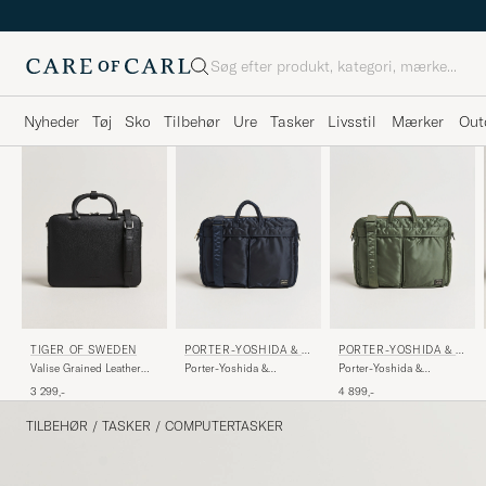
Søg
Nyheder
Tøj
Sko
Tilbehør
Ure
Tasker
Livsstil
Mærker
Out
PORTER-YOSHIDA & C
PORTER-YOSHIDA & C
TIGER OF SWEDEN
O.
O.
Porter-Yoshida &
Porter-Yoshida &
Valise Grained Leather
Co.Tanker 2Way
Co.Tanker 2Way
Briefcase Black
4 899,-
3 299,-
Document BagNavy
Document BagSage Green
TILBEHØR
/
TASKER
/
COMPUTERTASKER