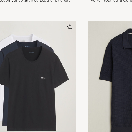
Porter-Yoshida & Co.
weden Valise Grained Leather Briefcase
BagNavy