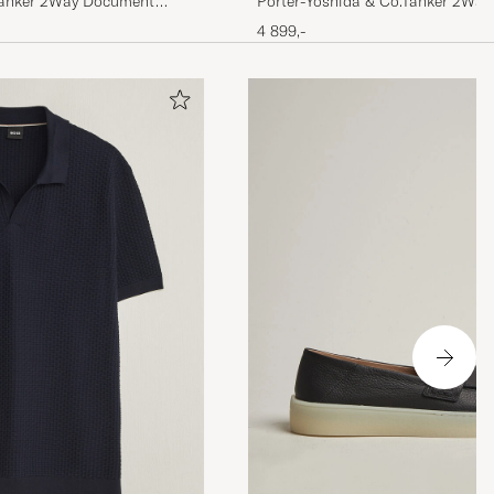
Tanker 2Way Document
Porter-Yoshida & Co.Tanker 2Wa
BagSage Green
4 899,-