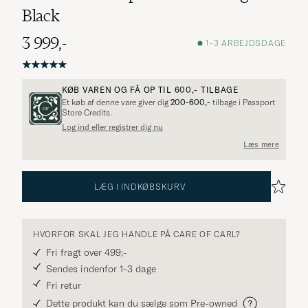
Black
3 999,-
1-3 ARBEJDSDAGE
KØB VAREN OG FÅ OP TIL
600,-
TILBAGE
Et køb af denne vare giver dig
200-600,-
tilbage i Passport
Store Credits.
Log ind eller registrer dig nu
Læs mere
LÆG I INDKØBSKURV
HVORFOR SKAL JEG HANDLE PÅ CARE OF CARL?
Fri fragt over 499;-
Sendes indenfor 1-3 dage
Fri retur
Dette produkt kan du sælge som Pre-owned