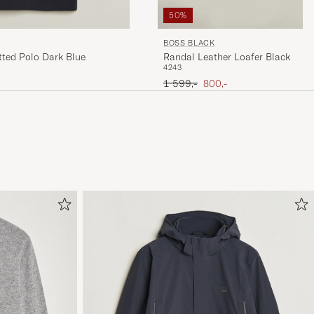
50%
BOSS BLACK
tted Polo Dark Blue
Randal Leather Loafer Black
42
43
Ordinary pris
Nedsat pris
1 599,-
800,-