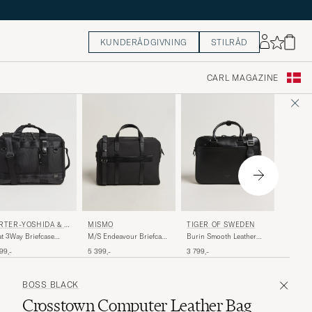
KUNDERÅDGIVNING
STILRÅD
CARL MAGAZINE
MISMO
RTER-YOSHIDA & C
MISMO
TIGER OF SWEDEN
M/S End
t 3Way Briefcase
M/S Endeavour Briefcase
Burin Smooth Leather
Navy/Da
ck
Eclipse Black/Black
Briefcase Black
5 399,-
99,-
5 399,-
3 799,-
BOSS BLACK
Crosstown Computer Leather Bag