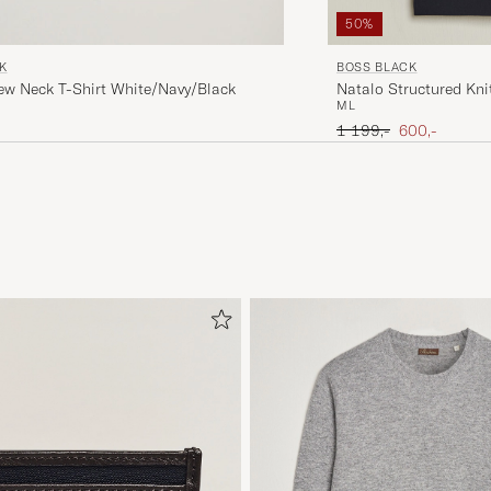
50%
BOSS BLACK
K
Natalo Structured Kni
ew Neck T-Shirt White/Navy/Black
M
L
Ordinary pris
Nedsat pris
1 199,-
600,-