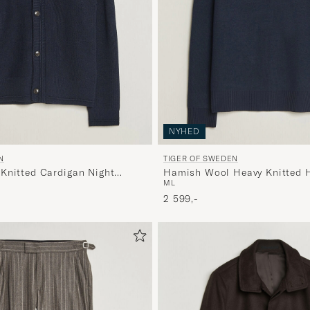
NYHED
N
TIGER OF SWEDEN
Knitted Cardigan Night
Hamish Wool Heavy Knitted H
M
L
Grape
2 599,-