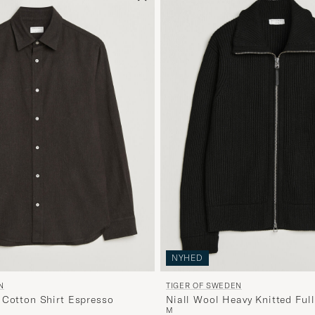
NYHED
N
TIGER OF SWEDEN
 Cotton Shirt Espresso
Niall Wool Heavy Knitted Full
M