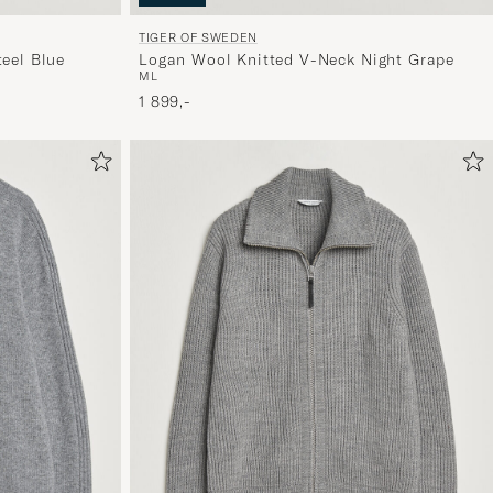
TIGER OF SWEDEN
teel Blue
Logan Wool Knitted V-Neck Night Grape
M
L
1 899,-