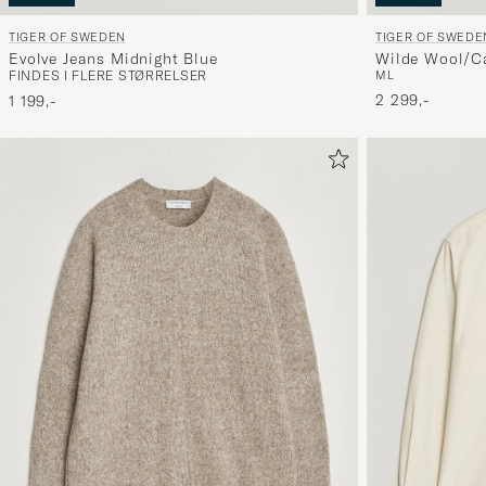
TIGER OF SWEDEN
TIGER OF SWEDE
Evolve Jeans Midnight Blue
Wilde Wool/C
FINDES I FLERE STØRRELSER
M
L
Porcelain Cr
2 299,-
1 199,-