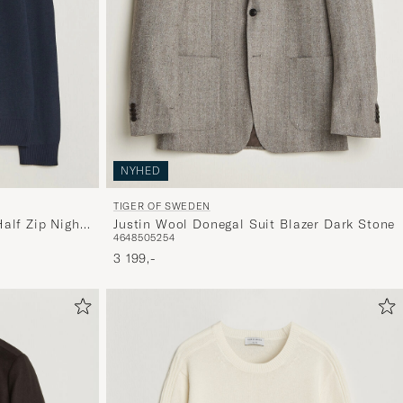
er
mere
håndpluk
udvalg
til
dig.
NYHED
TIGER OF SWEDEN
alf Zip Night
Justin Wool Donegal Suit Blazer Dark Stone
46
48
50
52
54
3 199,-