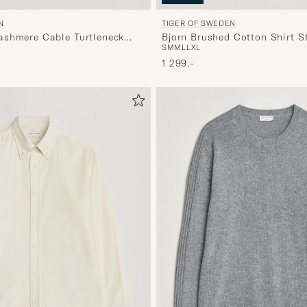
N
TIGER OF SWEDEN
ashmere Cable Turtleneck
Bjorn Brushed Cotton Shirt S
S
M
M
L
L
XL
eam
1 299,-