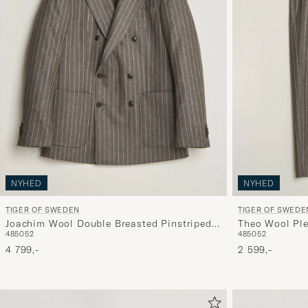
NYHED
NYHED
TIGER OF SWEDEN
TIGER OF SWEDE
Joachim Wool Double Breasted Pinstriped
Theo Wool Ple
48
50
52
48
50
52
Blazer Grey Brown
Grey Brown
4 799,-
2 599,-