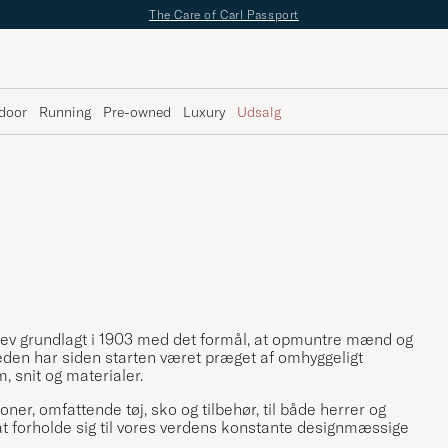
The Care of Carl Passport
door
Running
Pre-owned
Luxury
Udsalg
ev grundlagt i 1903 med det formål, at opmuntre mænd og
Sweden har siden starten været præget af omhyggeligt
 snit og materialer.
er, omfattende tøj, sko og tilbehør, til både herrer og
at forholde sig til vores verdens konstante designmæssige