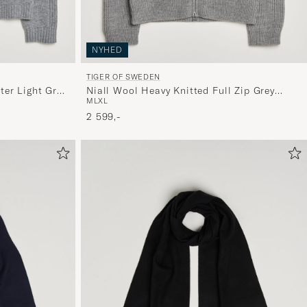
NYHED
TIGER OF SWEDEN
er Light Grey
Niall Wool Heavy Knitted Full Zip Grey
M
L
XL
Melange
2 599,-