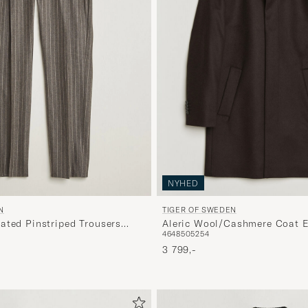
NYHED
N
TIGER OF SWEDEN
ated Pinstriped Trousers
Aleric Wool/Cashmere Coat 
46
48
50
52
54
3 799,-