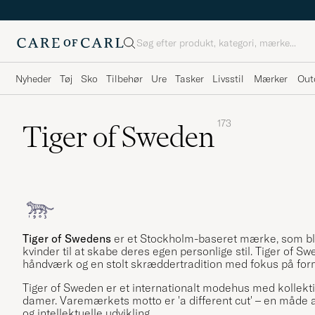
Søg
Nyheder
Tøj
Sko
Tilbehør
Ure
Tasker
Livsstil
Mærker
Out
173
Tiger of Sweden
Tiger of Swedens
er et Stockholm-baseret mærke, som bl
kvinder til at skabe deres egen personlige stil. Tiger of 
håndværk og en stolt skræddertradition med fokus på form,
Tiger of Sweden er et internationalt modehus med kollektion
damer. Varemærkets motto er 'a different cut' – en måde 
og intellektuelle udvikling.