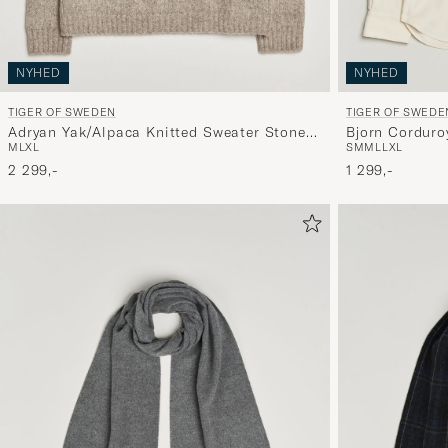
NYHED
NYHED
TIGER OF SWEDEN
TIGER OF SWEDE
Adryan Yak/Alpaca Knitted Sweater Stone
Bjorn Corduro
M
L
XL
S
M
M
L
L
XL
Melange
2 299,-
1 299,-