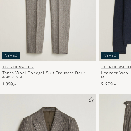
NYHED
NYHED
TIGER OF SWEDEN
TIGER OF SWEDE
Tense Wool Donegal Suit Trousers Dark
Leander Wool 
46
48
50
52
54
M
L
Stone
Grape
1 899,-
2 299,-