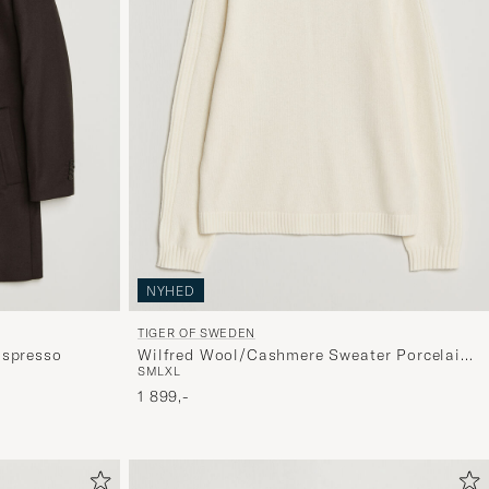
NYHED
TIGER OF SWEDEN
Espresso
Wilfred Wool/Cashmere Sweater Porcelain
S
M
L
XL
Cream
1 899,-