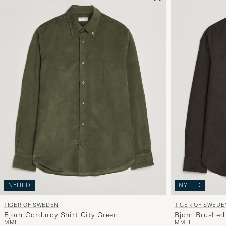
NYHED
NYHED
TIGER OF SWEDEN
TIGER OF SWEDE
Bjorn Corduroy Shirt City Green
Bjorn Brushed
M
M
L
L
M
M
L
L