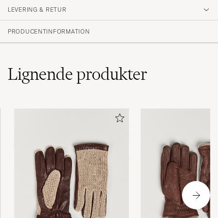
LEVERING & RETUR
(39 Bedømmelse)
(30)
PRODUCENTINFORMATION
(5)
(2)
(2)
(0)
Lignende
produkter
Mjuka och riktigt sköna.
GÖSTA C
KØBTE PÅ CAREOFCARL.SE
Excellent quality, very soft leather.
JOON-MO L
KØBTE PÅ CAREOFCARL.DE