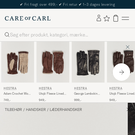
The Care of Carl Passport
Søg
HESTRA
HESTRA
HESTRA
HESTRA
Adam Crochet Wool
Utsjö Fleece Lined
George Lambskin
Utsjö Fleece Lined
Lined Glove
Buckle Elkskin
Hairsheep Glove
Buckle Elkskin
749,-
949,-
999,-
949,-
Chestnut/Beige
Glove Chestnut
Black
Glove Espresso
TILBEHØR
/
HANDSKER
/
LÆDERHANDSKER