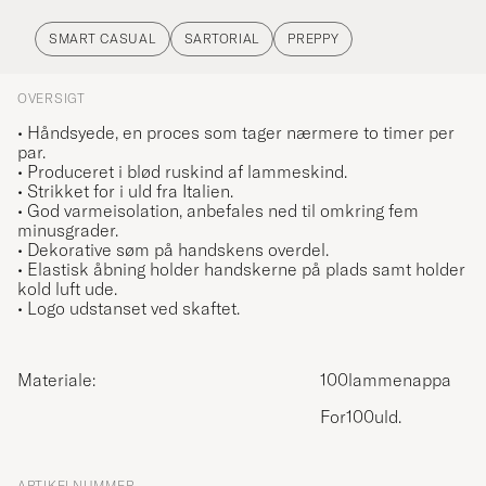
SMART CASUAL
SARTORIAL
PREPPY
OVERSIGT
• Håndsyede, en proces som tager nærmere to timer per
par.
• Produceret i blød ruskind af lammeskind.
• Strikket for i uld fra Italien.
• God varmeisolation, anbefales ned til omkring fem
minusgrader.
• Dekorative søm på handskens overdel.
• Elastisk åbning holder handskerne på plads samt holder
kold luft ude.
• Logo udstanset ved skaftet.
Materiale:
100lammenappa
For100uld.
ARTIKELNUMMER