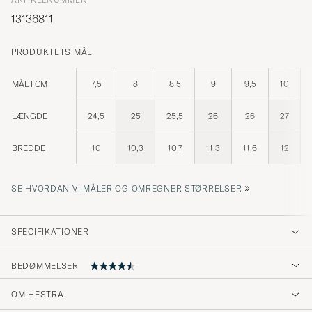
13136811
PRODUKTETS MÅL
MÅL I CM
7,5
8
8,5
9
9,5
10
LÆNGDE
24,5
25
25,5
26
26
27
BREDDE
10
10,3
10,7
11,3
11,6
12
»
SE HVORDAN VI MÅLER OG OMREGNER STØRRELSER
SPECIFIKATIONER
BEDØMMELSER
4.6
OM HESTRA