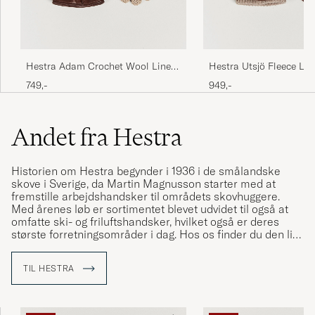
Hestra gör handskar för folk med långa lill-
fingrar. I övrigt bra passform. Sköna, lite
tunnare på ett bra sätt. Färgen är exakt som
angiven. Väldigt nöjd med köpet förutom att
Hestra Adam Crochet Wool Lined
Hestra Utsjö Fleece Lin
det är en cm för mkt plats för ett stort
Glove Chestnut/Beige
Elkskin Glove Chestnut
lillfinger 😉
749,-
949,-
ERIK G
KØBTE PÅ CAREOFCARL.SE
Andet fra Hestra
Fästmannen blev så nöjd över presenten!
Historien om Hestra begynder i 1936 i de smålandske
Han har haft sitt föregående par i flera flera
skove i Sverige, da Martin Magnusson starter med at
år men tappade ena handsken nyligen. Kan
fremstille arbejdshandsker til områdets skovhuggere.
Med årenes løb er sortimentet blevet udvidet til også at
säga att det gick inte en dag då jag inte fick
omfatte ski- og friluftshandsker, hvilket også er deres
höra om hur värdelösa alla andra handskar
største forretningsområder i dag. Hos os finder du den lidt
är i jämförelse med Hestras modeller. Så han
mindre kollektion af pæne såkaldte
blev mycket glad när han fick ett nytt par i
"promenadehandsker", som er fremstillet i eksklusive
TIL HESTRA
læderkvaliteter.
julklapp!
VIKTORIA S
KØBTE PÅ CAREOFCARL.SE