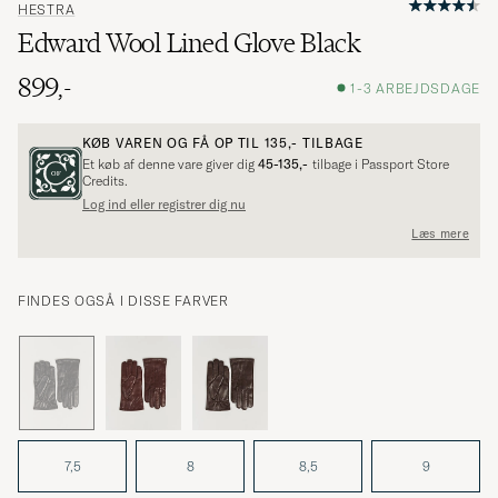
HESTRA
Edward Wool Lined Glove Black
899,-
1-3 ARBEJDSDAGE
KØB VAREN OG FÅ OP TIL
135,-
TILBAGE
Et køb af denne vare giver dig
45-135,-
tilbage i Passport Store
Credits.
Log ind eller registrer dig nu
Læs mere
FINDES OGSÅ I DISSE FARVER
7,5
8
8,5
9