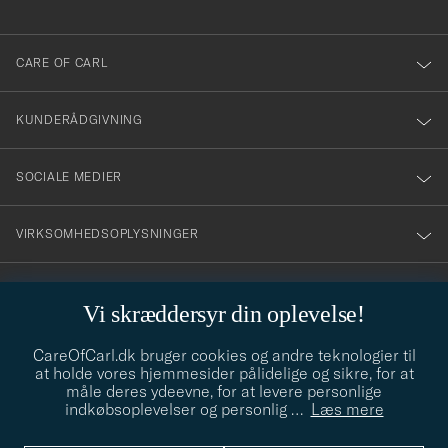
anmälde
dig
till
CARE OF CARL
vårt
nyhetsbrev!
KUNDERÅDGIVNING
SOCIALE MEDIER
VIRKSOMHEDSOPLYSNINGER
Vi skræddersyr din oplevelse!
STILRÅD
CareOfCarl.dk bruger cookies og andre teknologier til
Behøver du hjælp til at finde din stil? Lad os hjælpe dig, vi hjælper
at holde vores hjemmesider pålidelige og sikre, for at
gerne til!
info@careofcarl.dk
måle deres ydeevne, for at levere personlige
indkøbsoplevelser og personlig
…
Læs mere
STILRÅD