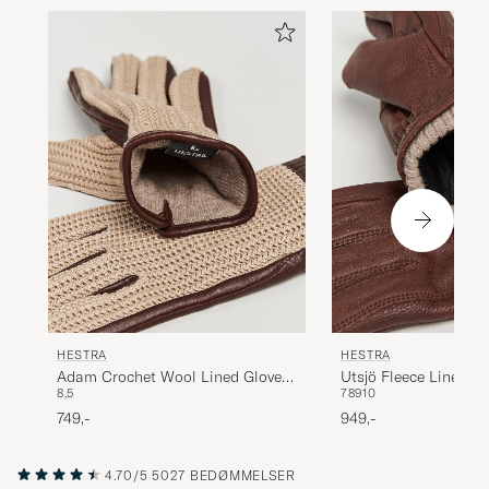
Ville ha dessa handskar och leveransen var
snabb, nöjd.
ANTHONY G
KØBTE PÅ CAREOFCARL.SE
Lækker kvalitet.
MORTEN L
KØBTE PÅ CAREOFCARL.DK
HESTRA
HESTRA
Adam Crochet Wool Lined Glove
Utsjö Fleece Lined Bu
8,5
7
8
9
10
Chestnut/Beige
Glove Chestnut
749,-
949,-
4.70/5
5027 BEDØMMELSER