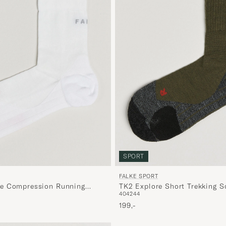
SPORT
FALKE SPORT
e Compression Running
TK2 Explore Short Trekking S
40
42
44
199,-