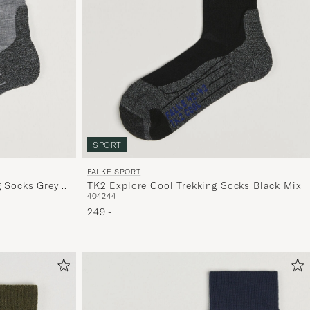
SPORT
FALKE SPORT
g Socks Grey
TK2 Explore Cool Trekking Socks Black Mix
40
42
44
249,-