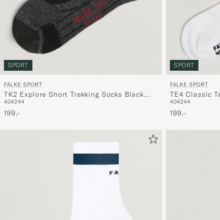
SPORT
SPORT
FALKE SPORT
FALKE SPORT
TK2 Explore Short Trekking Socks Black
TE4 Classic T
40
42
44
40
42
44
Mix
199,-
199,-