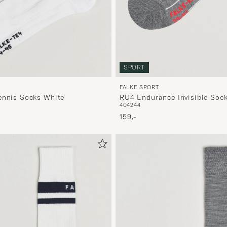
SPORT
FALKE SPORT
RU4 Endurance Invisible Soc
ennis Socks White
40
42
44
159,-