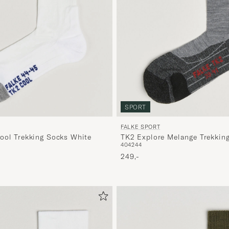
SPORT
FALKE SPORT
ool Trekking Socks White
TK2 Explore Melange Trekkin
40
42
44
Mel
249,-