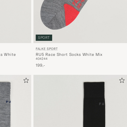
håndpluk
udvalg
til
dig.
SPORT
FALKE SPORT
ks White
RU5 Race Short Socks White Mix
40
42
44
199,-