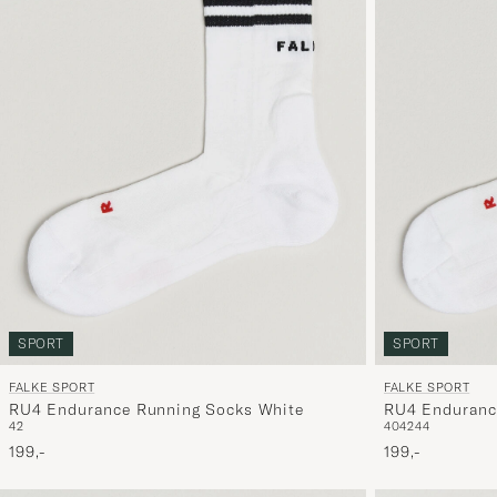
SPORT
SPORT
FALKE SPORT
FALKE SPORT
RU4 Endurance Running Socks White
RU4 Enduranc
42
40
42
44
Socks White
199,-
199,-