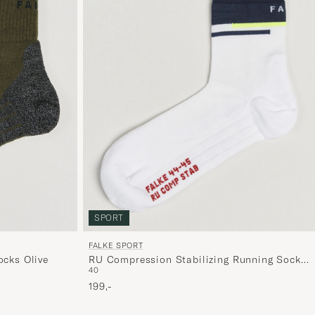
SPORT
FALKE SPORT
ocks Olive
RU Compression Stabilizing Running Socks
40
White
199,-