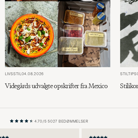
LIVSSTIL
04.08.2026
STILTIPS
Videgårds udvalgte opskrifter fra Mexico
Stiliko
4.70/5
5027 BEDØMMELSER
FORRIGE
NÆSTE