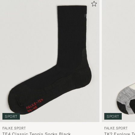
SPORT
SPORT
FALKE SPORT
FALKE SPORT
TE4 Classic Tennis Socks Black
TK2 Explore T