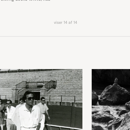
viser
14
af
14