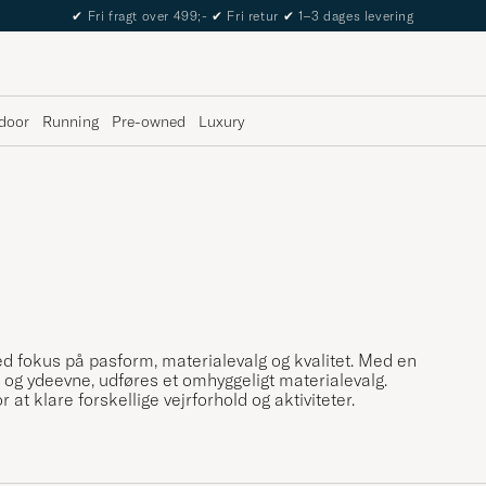
✔
Fri fragt over 499;-
✔
Fri retur
✔
1–3 dages levering
door
Running
Pre-owned
Luxury
d fokus på pasform, materialevalg og kvalitet. Med en
 og ydeevne, udføres et omhyggeligt materialevalg.
t klare forskellige vejrforhold og aktiviteter.