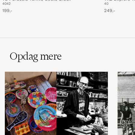
40
42
40
199,-
249,-
Opdag mere