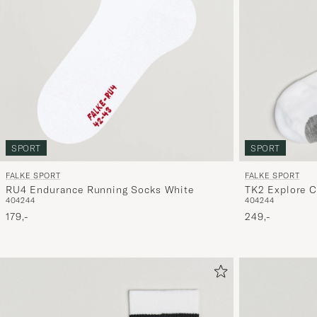
SPORT
SPORT
FALKE SPORT
FALKE SPORT
RU4 Endurance Running Socks White
TK2 Explore C
40
42
44
40
42
44
179,-
249,-