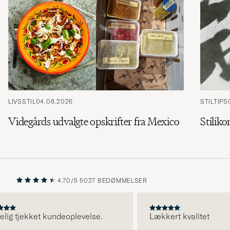
LIVSSTIL
04.08.2026
STILTIPS
Videgårds udvalgte opskrifter fra Mexico
Stiliko
4.70/5
5027 BEDØMMELSER
FORRIGE
NÆSTE
g tjekket kundeoplevelse.
Lækkert kvalitet