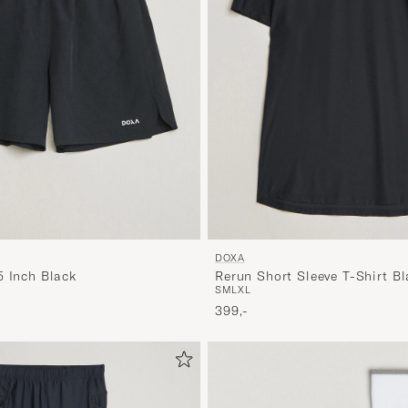
DOXA
5 Inch Black
Rerun Short Sleeve T-Shirt Bl
S
M
L
XL
399,-