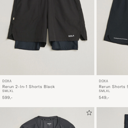
DOXA
DOXA
Rerun 2-In-1 Shorts Black
Rerun Shorts 
S
M
L
XL
S
M
L
XL
599,-
549,-