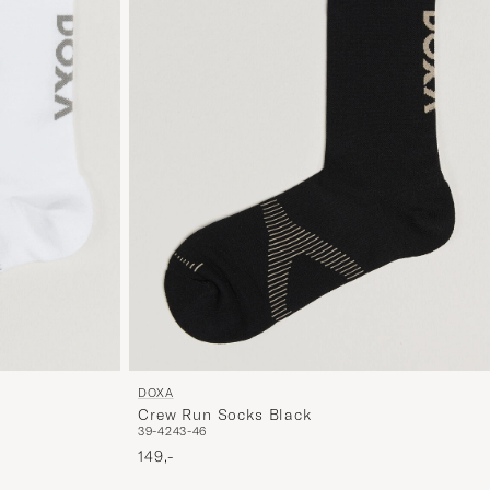
DOXA
Crew Run Socks Black
39-42
43-46
149,-