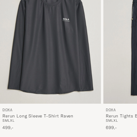
DOXA
DOXA
Rerun Long Sleeve T-Shirt Raven
Rerun Tights 
S
M
L
XL
S
M
L
XL
499,-
699,-