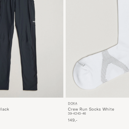
DOXA
Black
Crew Run Socks White
39-42
43-46
149,-