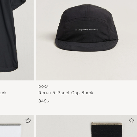
og
oplev
er
mere
håndpluk
udvalg
til
dig.
DOXA
ack
Rerun 5-Panel Cap Black
349,-