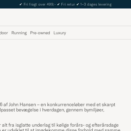
✔
Fri fragt over 499;-
✔
Fri retur
✔
1–3 dages levering
door
Running
Pre-owned
Luxury
16 af John Hansen – en konkurrenceløber med et skarpt
tilpasset bevægelse i hverdagen, gennem bymiljøer,
lt fra isglatte underlag til kølige forårs- og efterårsdage
erne er udviklet til at imødekomme disse forhold med samme