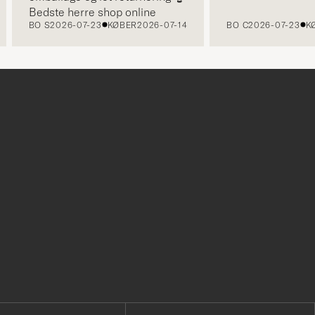
Bedste herre shop online
BO S
2026-07-23
KØBER
2026-07-14
BO C
2026-07-23
KØBE
r