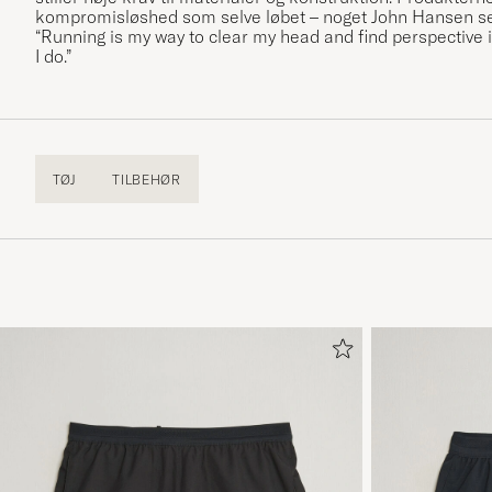
kompromisløshed som selve løbet – noget John Hansen 
“Running is my way to clear my head and find perspective in
I do.”
TØJ
TILBEHØR