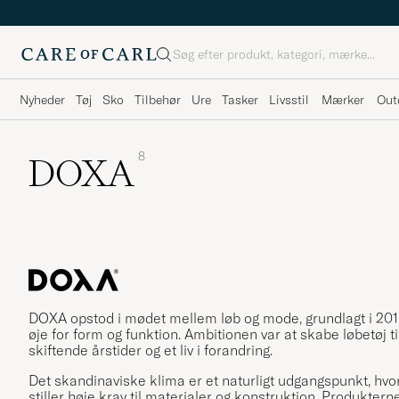
Søg
Nyheder
Tøj
Sko
Tilbehør
Ure
Tasker
Livsstil
Mærker
Out
8
DOXA
DOXA opstod i mødet mellem løb og mode, grundlagt i 20
øje for form og funktion. Ambitionen var at skabe løbetøj 
skiftende årstider og et liv i forandring.
Det skandinaviske klima er et naturligt udgangspunkt, hvor a
stiller høje krav til materialer og konstruktion. Produkt