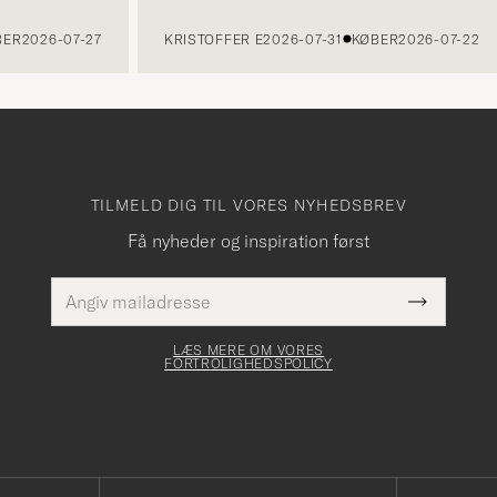
2026-07-27
KRISTOFFER E
2026-07-31
KØBER
2026-07-22
TILMELD DIG TIL VORES NYHEDSBREV
Få nyheder og inspiration først
E-
Dette
mailadresse
Submit
felt skal
Newslette
udfyldes
Form
LÆS MERE OM VORES
FORTROLIGHEDSPOLICY