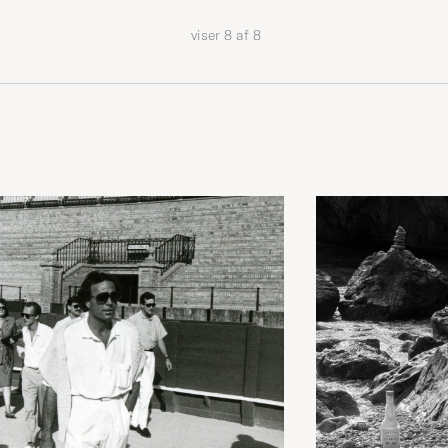
viser
8
af
8