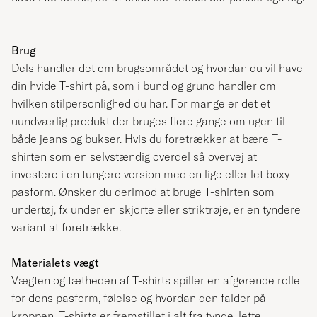
Brug
Dels handler det om brugsområdet og hvordan du vil have
din hvide T-shirt på, som i bund og grund handler om
hvilken stilpersonlighed du har. For mange er det et
uundværlig produkt der bruges flere gange om ugen til
både jeans og bukser. Hvis du foretrækker at bære T-
shirten som en selvstændig overdel så overvej at
investere i en tungere version med en lige eller let boxy
pasform. Ønsker du derimod at bruge T-shirten som
undertøj, fx under en skjorte eller striktrøje, er en tyndere
variant at foretrække.
Materialets vægt
Vægten og tætheden af ​​T-shirts spiller en afgørende rolle
for dens pasform, følelse og hvordan den falder på
kroppen. T-shirts er fremstillet i alt fra tynde, lette