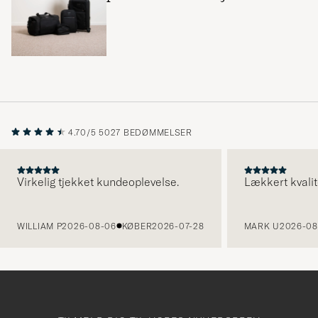
4.70/5
5027 BEDØMMELSER
Virkelig tjekket kundeoplevelse.
Lækkert kvalit
FORRIGE
WILLIAM P
2026-08-06
KØBER
2026-07-28
MARK U
2026-08