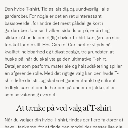
Den hvide T
-shirt. Tidløs, alsidig og uundværlig i alle
garderober.
For nogle er det en ret uinteressant
basisoverdel, for andre det mest pålidelige kort i
garderoben. Uanset hvilken side du er på, er én ting
sikkert: At finde den rigtige hvide T-shirt kan gøre en stor
forskel for din stil. Hos Care of Carl sætter vi pris på
kvalitet, holdbarhed og tidløst design, tre grundsten at
huske på, når du skal vælge den ultimative T-shirt.
Detaljer som pasform, materiale og halsudskæring spiller
en afgørende rolle. Med det rigtige valg kan den hvide T-
shirt løfte din stil, og skabe et gennemtænkt og stilrent
indtryk, uanset om du har den på under en jakke, eller
som selvstændig overdel.
At tænke på ved valg af T-shirt
Når du vælger din hvide T-shirt, findes der flere faktorer at
have i tankerne, for at finde den model der passer lige dig.