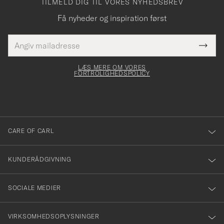
TILMELD DIG TIL VORES NYHEDSBREV
Få nyheder og inspiration først
E-
Tack
Dette
mailadresse
Submi
elt skal
för
Newsl
dfyldes
Form
LÆS MERE OM VORES
att
FORTROLIGHEDSPOLICY
du
anmälde
dig
till
CARE OF CARL
vårt
nyhetsbrev!
KUNDERÅDGIVNING
SOCIALE MEDIER
VIRKSOMHEDSOPLYSNINGER