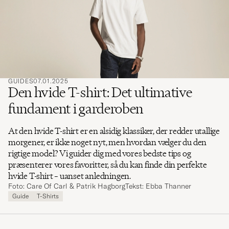
søge
efter
GUIDES
07.01.2025
Den hvide T-shirt: Det ultimative
fundament i garderoben
At den hvide T-shirt er en alsidig klassiker, der redder utallige
morgener, er ikke noget nyt, men hvordan vælger du den
rigtige model? Vi guider dig med vores bedste tips og
præsenterer vores favoritter, så du kan finde din perfekte
hvide T-shirt – uanset anledningen.
Foto: Care Of Carl & Patrik Hagborg
Tekst: Ebba Thanner
Guide
T-Shirts