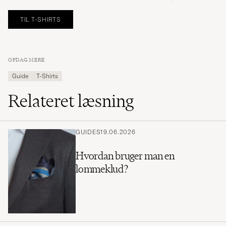
TIL T-SHIRTS
OPDAG MERE
Guide
T-Shirts
Relateret læsning
GUIDES
19.06.2026
Hvordan bruger man en
lommeklud?