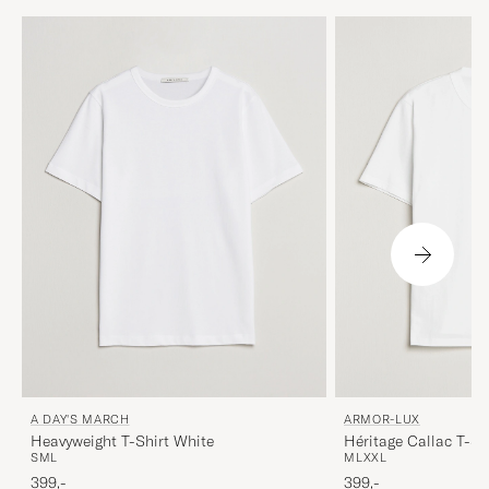
A DAY'S MARCH
ARMOR-LUX
Heavyweight T-Shirt White
Héritage Callac T-Sh
S
M
L
M
L
XXL
399,-
399,-