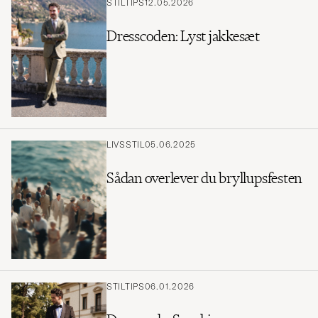
STILTIPS
12.05.2026
Dresscoden: Lyst jakkesæt
LIVSSTIL
05.06.2025
Sådan overlever du bryllupsfesten
STILTIPS
06.01.2026