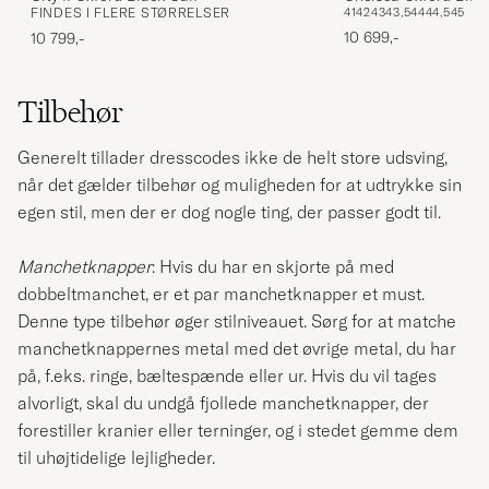
FINDES I FLERE STØRRELSER
41
42
43
43,5
44
44,5
45
10 699,-
10 799,-
Tilbehør
Generelt tillader dresscodes ikke de helt store udsving,
når det gælder tilbehør og muligheden for at udtrykke sin
egen stil, men der er dog nogle ting, der passer godt til.
Manchetknapper
: Hvis du har en skjorte på med
dobbeltmanchet, er et par manchetknapper et must.
Denne type tilbehør øger stilniveauet. Sørg for at matche
manchetknappernes metal med det øvrige metal, du har
på, f.eks. ringe, bæltespænde eller ur. Hvis du vil tages
alvorligt, skal du undgå fjollede manchetknapper, der
forestiller kranier eller terninger, og i stedet gemme dem
til uhøjtidelige lejligheder.