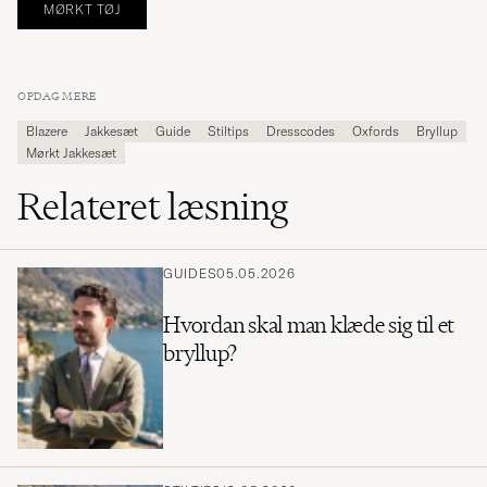
MØRKT TØJ
OPDAG MERE
Blazere
Jakkesæt
Guide
Stiltips
Dresscodes
Oxfords
Bryllup
Mørkt Jakkesæt
Relateret læsning
GUIDES
05.05.2026
Hvordan skal man klæde sig til et
bryllup?