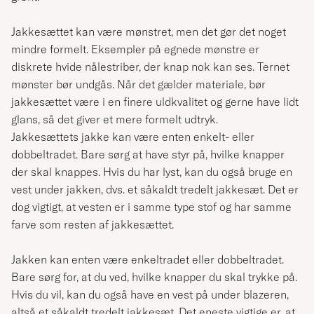
Jakkesættet kan være mønstret, men det gør det noget
mindre formelt. Eksempler på egnede mønstre er
diskrete hvide nålestriber, der knap nok kan ses. Ternet
mønster bør undgås. Når det gælder materiale, bør
jakkesættet være i en finere uldkvalitet og gerne have lidt
glans, så det giver et mere formelt udtryk.
Jakkesættets jakke kan være enten enkelt- eller
dobbeltradet. Bare sørg at have styr på, hvilke knapper
der skal knappes. Hvis du har lyst, kan du også bruge en
vest under jakken, dvs. et såkaldt tredelt jakkesæt. Det er
dog vigtigt, at vesten er i samme type stof og har samme
farve som resten af jakkesættet.
Jakken kan enten være enkeltradet eller dobbeltradet.
Bare sørg for, at du ved, hvilke knapper du skal trykke på.
Hvis du vil, kan du også have en vest på under blazeren,
altså et såkaldt tredelt jakkesæt. Det eneste vigtige er, at