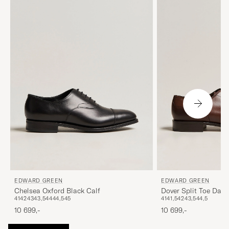
EDWARD GREEN
EDWARD GREEN
Chelsea Oxford Black Calf
Dover Split Toe Dark
41
42
43
43,5
44
44,5
45
41
41,5
42
43,5
44,5
10 699,-
10 699,-