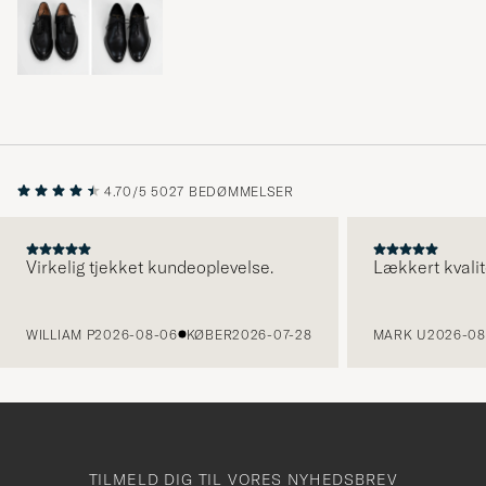
4.70/5
5027 BEDØMMELSER
Virkelig tjekket kundeoplevelse.
Lækkert kvalit
FORRIGE
WILLIAM P
2026-08-06
KØBER
2026-07-28
MARK U
2026-08
TILMELD DIG TIL VORES NYHEDSBREV