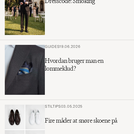
Dresscode: Smoking
GUIDES
19.06.2026
Hvordan bruger man en
lommeklud?
STILTIPS
03.05.2025
Fire måder at snøre skoene på