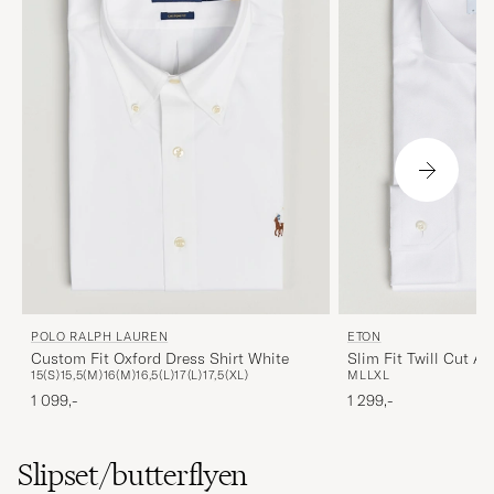
ETON
POLO RALPH LAUREN
Slim Fit Twill Cut A
Custom Fit Oxford Dress Shirt White
M
L
L
XL
15(S)
15,5(M)
16(M)
16,5(L)
17(L)
17,5(XL)
1 299,-
1 099,-
Slipset/butterflyen