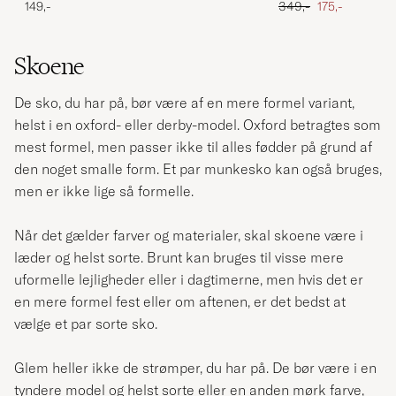
Ordinary pris
Nedsat pris
149,-
349,-
175,-
Skoene
De sko, du har på, bør være af en mere formel variant,
helst i en oxford- eller derby-model. Oxford betragtes som
mest formel, men passer ikke til alles fødder på grund af
den noget smalle form. Et par munkesko kan også bruges,
men er ikke lige så formelle.
Når det gælder farver og materialer, skal skoene være i
læder og helst sorte. Brunt kan bruges til visse mere
uformelle lejligheder eller i dagtimerne, men hvis det er
en mere formel fest eller om aftenen, er det bedst at
vælge et par sorte sko.
Glem heller ikke de strømper, du har på. De bør være i en
tyndere model og helst sorte eller en anden mørk farve,