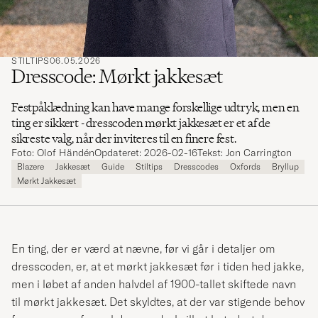
STILTIPS
06.05.2026
Dresscode: Mørkt jakkesæt
Festpåklædning kan have mange forskellige udtryk, men en
ting er sikkert - dresscoden mørkt jakkesæt er et af de
sikreste valg, når der inviteres til en finere fest.
Foto: Olof Händén
Opdateret: 2026-02-16
Tekst: Jon Carrington
Blazere
Jakkesæt
Guide
Stiltips
Dresscodes
Oxfords
Bryllup
Mørkt Jakkesæt
En ting, der er værd at nævne, før vi går i detaljer om
dresscoden, er, at et mørkt jakkesæt før i tiden hed jakke,
men i løbet af anden halvdel af 1900-tallet skiftede navn
til mørkt jakkesæt. Det skyldtes, at der var stigende behov