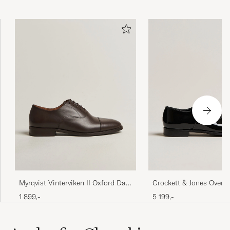
Crockett & Jones Overt
Myrqvist Vinterviken II Oxford Dark
Black Patent
Brown Calf
5 199,-
1 899,-