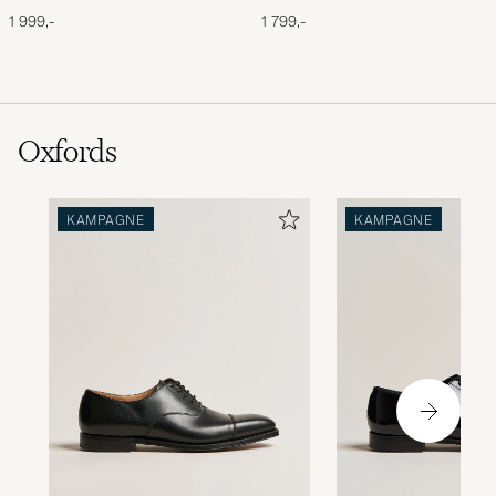
HoldallOlive
Briefcase Olive
1 999,-
1 799,-
Oxfords
KAMPAGNE
KAMPAGNE