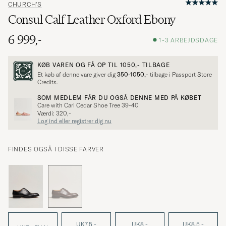
CHURCH'S
Consul Calf Leather Oxford Ebony
6 999,-
1-3 ARBEJDSDAGE
KØB VAREN OG FÅ OP TIL
1050,-
TILBAGE
Et køb af denne vare giver dig
350-1050,-
tilbage i Passport Store
Credits.
SOM MEDLEM FÅR DU OGSÅ DENNE MED PÅ KØBET
Care with Carl Cedar Shoe Tree 39-40
Værdi: 320,-
Log ind eller registrer dig nu
FINDES OGSÅ I DISSE FARVER
UK7,5 -
UK8 -
UK8,5 -