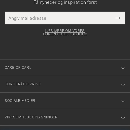
Få nyheder og inspiration først
E-
Tack
Dette
mailadresse
Submi
elt skal
för
Newsl
dfyldes
Form
LÆS MERE OM VORES
att
FORTROLIGHEDSPOLICY
du
anmälde
dig
till
CARE OF CARL
vårt
nyhetsbrev!
KUNDERÅDGIVNING
SOCIALE MEDIER
VIRKSOMHEDSOPLYSNINGER