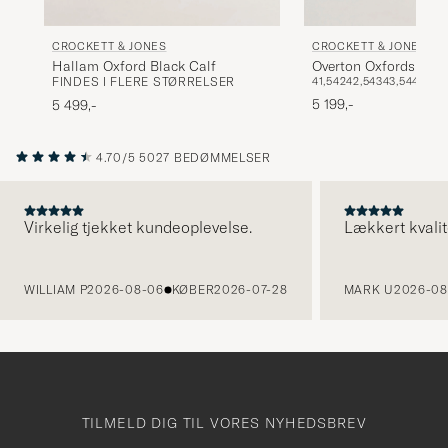
CROCKETT & JONES
CROCKETT & JONES
Hallam Oxford Black Calf
Overton Oxfords Blac
FINDES I FLERE STØRRELSER
41,5
42
42,5
43
43,5
44
45
5 199,-
5 499,-
4.70/5
5027 BEDØMMELSER
Virkelig tjekket kundeoplevelse.
Lækkert kvalit
FORRIGE
WILLIAM P
2026-08-06
KØBER
2026-07-28
MARK U
2026-08
TILMELD DIG TIL VORES NYHEDSBREV