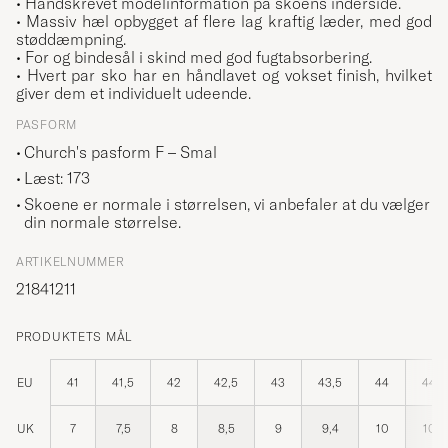
• Håndskrevet modelinformation på skoens inderside.
• Massiv hæl opbygget af flere lag kraftig læder, med god
støddæmpning.
• For og bindesål i skind med god fugtabsorbering.
• Hvert par sko har en håndlavet og vokset finish, hvilket
giver dem et individuelt udeende.
PASFORM
Church's pasform F – Smal
Læst: 173
Skoene er normale i størrelsen, vi anbefaler at du vælger
din normale størrelse.
ARTIKELNUMMER
21841211
PRODUKTETS MÅL
EU
41
41,5
42
42,5
43
43,5
44
44,5
UK
7
7,5
8
8,5
9
9,4
10
10,5