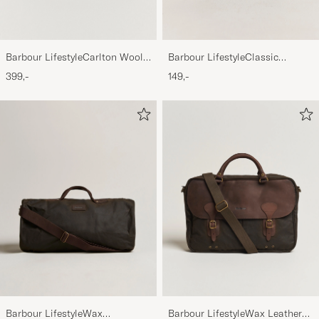
Barbour LifestyleCarlton Wool
Barbour LifestyleClassic
BeanieMid Brown
Thornproof Dressing
399,-
149,-
Barbour LifestyleWax
Barbour LifestyleWax Leather