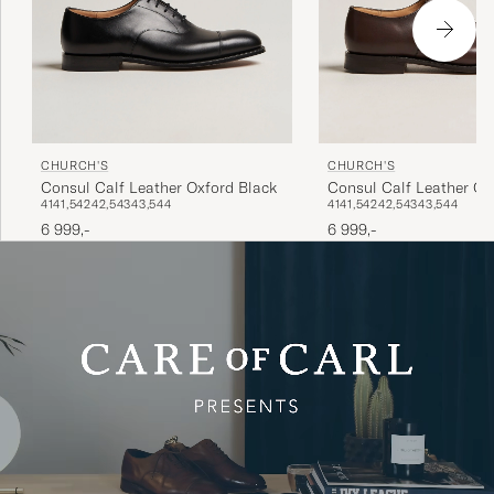
CHURCH'S
CHURCH'S
Consul Calf Leather Oxford Black
Consul Calf Leather Ox
41
41,5
42
42,5
43
43,5
44
41
41,5
42
42,5
43
43,5
44
6 999,-
6 999,-