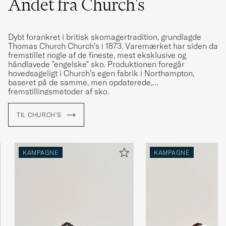
Andet fra Church's
Dybt forankret i britisk skomagertradition, grundlagde
Thomas Church Church’s i 1873. Varemærket har siden da
fremstillet nogle af de fineste, mest eksklusive og
håndlavede "engelske" sko. Produktionen foregår
hovedsageligt i Church’s egen fabrik i Northampton,
baseret på de samme, men opdaterede,
fremstillingsmetoder af sko.
Når Church’s fremstiller et par randsyede sko, anslås det,
TIL CHURCH'S
at det vil tage omkring otte uger. Det er den tid, det tager
at skabe sko med tidløs æstetik, og enestående kvalitet.
KAMPAGNE
KAMPAGNE