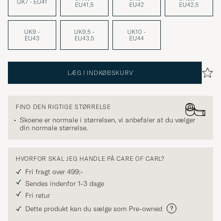
UK7 - EU41
EU41,5
EU42
EU42,5
UK9 -
UK9,5 -
UK10 -
EU43
EU43,5
EU44
LÆG I INDKØBSKURV
FIND DEN RIGTIGE STØRRELSE
Skoene er normale i størrelsen, vi anbefaler at du vælger
din normale størrelse.
HVORFOR SKAL JEG HANDLE PÅ CARE OF CARL?
Fri fragt over 499;-
Sendes indenfor 1-3 dage
Fri retur
Dette produkt kan du sælge som Pre-owned