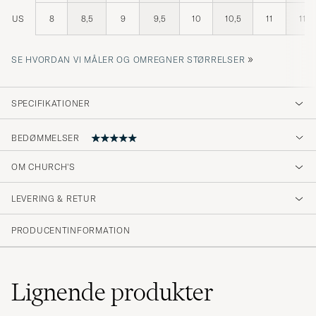
US
8
8,5
9
9,5
10
10,5
11
11,5
»
SE HVORDAN VI MÅLER OG OMREGNER STØRRELSER
SPECIFIKATIONER
BEDØMMELSER
OM CHURCH'S
Nydelig sko.
LEVERING & RETUR
MICHAEL BEKOE A
KØBTE PÅ CAREOFCARL.NO
PRODUCENTINFORMATION
Alles bestens! Exzellente Schuhe und super
schnelle Lieferung.
Lignende
produkter
STEFFI S
KØBTE PÅ CAREOFCARL.DE