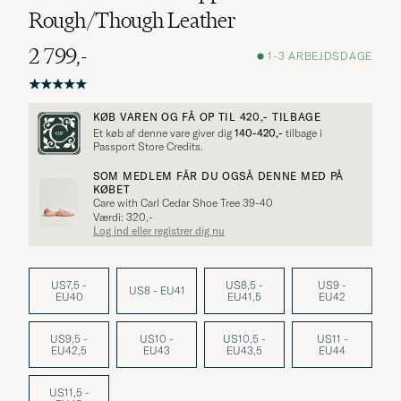
Rough/Though Leather
2 799,-
1-3 ARBEJDSDAGE
KØB VAREN OG FÅ OP TIL
420,-
TILBAGE
Et køb af denne vare giver dig
140-420,-
tilbage i
Passport Store Credits.
SOM MEDLEM FÅR DU OGSÅ DENNE MED PÅ
KØBET
Care with Carl Cedar Shoe Tree 39-40
Værdi: 320,-
Log ind eller registrer dig nu
US7,5 -
US8,5 -
US9 -
US8 - EU41
EU40
EU41,5
EU42
US9,5 -
US10 -
US10,5 -
US11 -
EU42,5
EU43
EU43,5
EU44
US11,5 -