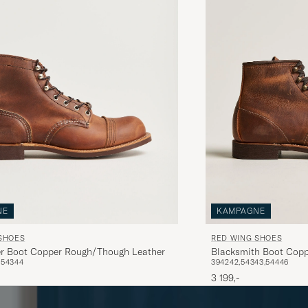
NE
KAMPAGNE
SHOES
RED WING SHOES
er Boot Copper Rough/Though Leather
Blacksmith Boot Cop
,5
43
44
39
42
42,5
43
43,5
44
46
3 199,-