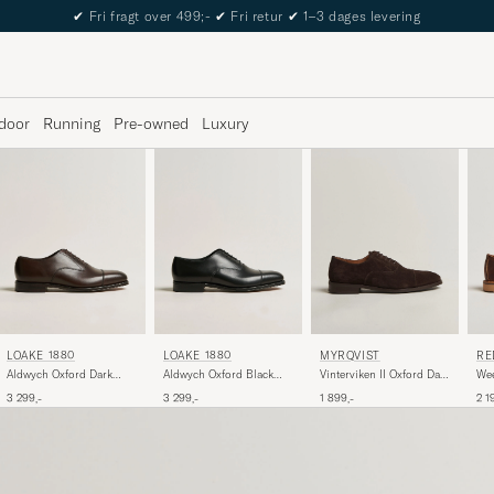
The Care of Carl Passport
door
Running
Pre-owned
Luxury
LOAKE 1880
LOAKE 1880
RE
MYRQVIST
Aldwych Oxford Dark
Aldwych Oxford Black
Wee
Vinterviken II Oxford Dark
Brown Calf
Calf
Co
Brown Suede
3 299,-
3 299,-
2 1
1 899,-
Lea