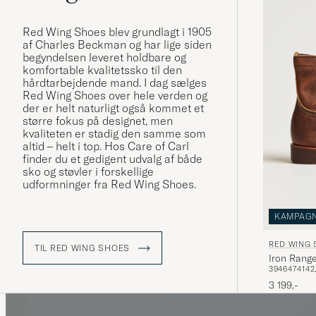
Red Wing Shoes blev grundlagt i 1905
af Charles Beckman og har lige siden
begyndelsen leveret holdbare og
komfortable kvalitetssko til den
hårdtarbejdende mand. I dag sælges
Red Wing Shoes over hele verden og
der er helt naturligt også kommet et
større fokus på designet, men
kvaliteten er stadig den samme som
altid – helt i top. Hos Care of Carl
finder du et gedigent udvalg af både
sko og støvler i forskellige
udformninger fra Red Wing Shoes.
KAMPAG
RED WING 
TIL RED WING SHOES
Iron Rang
39
46
47
41
42
3 199,-