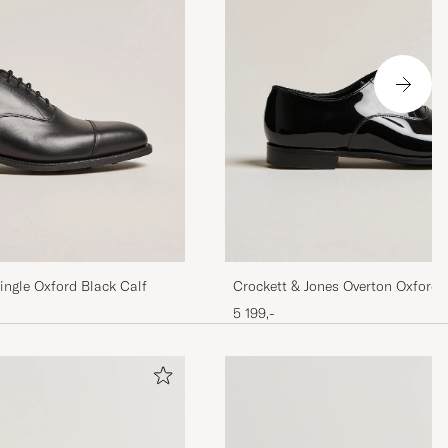
ngle Oxford Black Calf
Crockett & Jones Overton Oxfords
5 199,-