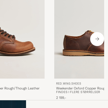
RED WING SHOES
per Rough/Though Leather
Weekender Oxford Copper Rough
FINDES I FLERE STØRRELSER
2 199,-