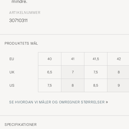
mindre.
ARTIKELNUMMER
30710311
PRODUKTETS MÅL
EU
40
41
41,5
42
UK
6,5
7
7,5
8
US
7,5
8
8,5
9
»
SE HVORDAN VI MÅLER OG OMREGNER STØRRELSER
SPECIFIKATIONER