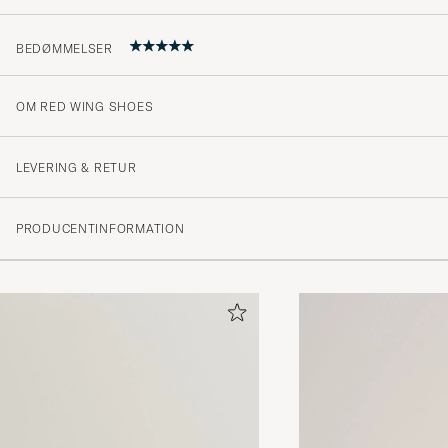
BEDØMMELSER
OM RED WING SHOES
Top Schuh, Größe wie angegeben. Als Zugabe noch Schuhspanner.
Super, schnelle und gute verpackte Zustellung.
LEVERING & RETUR
JUERGEN W
KØBTE PÅ CAREOFCARL.DE
PRODUCENTINFORMATION