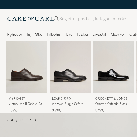
Søg
Nyheder
Tøj
Sko
Tilbehør
Ure
Tasker
Livsstil
Mærker
Out
LOAKE 1880
CROCKETT & JONES
MYRQVIST
Aldwych Single Oxford
Overton Oxfords Black
Vinterviken II Oxford Dark
Black Calf
Patent
Brown Calf
3 299,-
5 199,-
1 899,-
SKO
/
OXFORDS