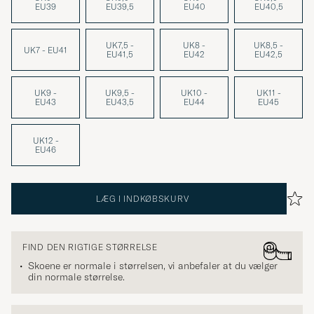
EU39
EU39,5
EU40
EU40,5
UK7,5 -
UK8 -
UK8,5 -
UK7 - EU41
EU41,5
EU42
EU42,5
UK9 -
UK9,5 -
UK10 -
UK11 -
EU43
EU43,5
EU44
EU45
UK12 -
EU46
LÆG I INDKØBSKURV
FIND DEN RIGTIGE STØRRELSE
Skoene er normale i størrelsen, vi anbefaler at du vælger
din normale størrelse.