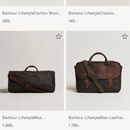
Barbour LifestyleCarlton Wool
Barbour LifestyleClassic
BeanieMid Brown
Thornproof Dressing
399,-
149,-
Barbour LifestyleWax
Barbour LifestyleWax Leather
HoldallOlive
Briefcase Olive
1 999,-
1 799,-