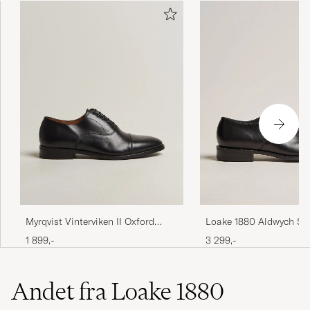
Loake 1880 Aldwych Sin
Myrqvist Vinterviken II Oxford
Black Calf
Black Calf
3 299,-
1 899,-
Andet fra Loake 1880