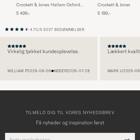
Crockett & Jones Hallam Oxford
Crockett & Jones Ove
Black Calf
Black Patent
5 499,-
5 199,-
4.70/5
5027 BEDØMMELSER
Virkelig tjekket kundeoplevelse.
Lækkert kvalit
FORRIGE
WILLIAM P
2026-08-06
KØBER
2026-07-28
MARK U
2026-08
TILMELD DIG TIL VORES NYHEDSBREV
Få nyheder og inspiration først
E-