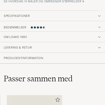
»
SE HVORDAN VI MÅLER OG OMREGNER STØRRELSER
SPECIFIKATIONER
BEDØMMELSER
OM LOAKE 1880
Väldigt nöjd med mina Loake. Hög kvalitet
och mycket sko för pengarna.
LEVERING & RETUR
PEDER L
KØBTE PÅ CAREOFCARL.SE
PRODUCENTINFORMATION
Passer sammen med