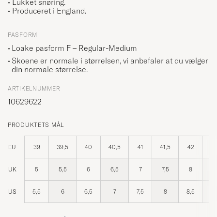
• Lukket snøring.
• Produceret i England.
PASFORM
Loake pasform F – Regular-Medium
Skoene er normale i størrelsen, vi anbefaler at du vælger
din normale størrelse.
ARTIKELNUMMER
10629622
PRODUKTETS MÅL
EU
39
39,5
40
40,5
41
41,5
42
42
UK
5
5,5
6
6,5
7
7,5
8
8
US
5,5
6
6,5
7
7,5
8
8,5