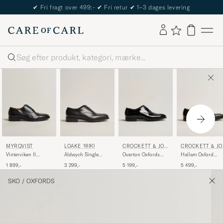
The Care of Carl Passport
Søg
LOAKE 1880
CROCKETT & JON
CROCKETT & JO
MYRQVIST
ES
ES
Aldwych Single
Overton Oxfords
Hallam Oxford
Vinterviken II
Oxford Black Calf
Black Patent
Black Calf
Oxford Black Calf
3 299,-
5 199,-
5 499,-
1 899,-
SKO
/
OXFORDS