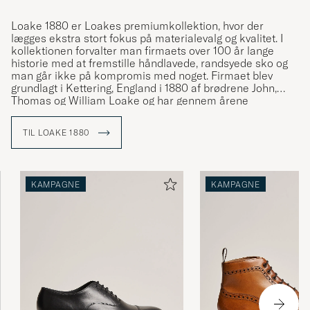
Loake 1880 er Loakes premiumkollektion, hvor der
lægges ekstra stort fokus på materialevalg og kvalitet. I
kollektionen forvalter man firmaets over 100 år lange
historie med at fremstille håndlavede, randsyede sko og
man går ikke på kompromis med noget. Firmaet blev
grundlagt i Kettering, England i 1880 af brødrene John,
Thomas og William Loake og har gennem årene
fremstillet mere end 50 millioner par randsyede sko.
TIL LOAKE 1880
Den samlede produktionstid på et par sko fra Loake 1880
er hele 8 uger, hvor hver sko laves med en goodyear
welted-kontruktion, hvilket betyder at skoene er syede
med en randsøm og fremstilles af de bedste materialer og
KAMPAGNE
KAMPAGNE
metoder tilgængeligt.