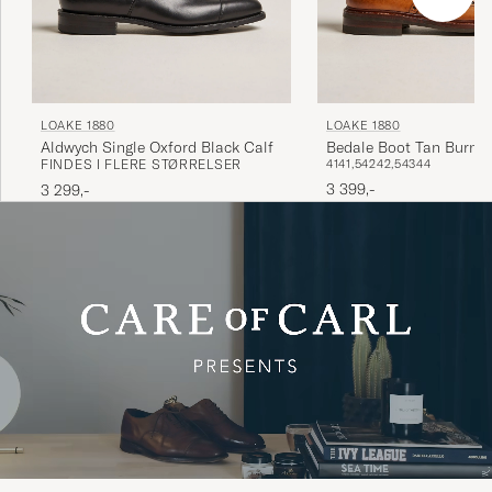
LOAKE 1880
LOAKE 1880
Aldwych Single Oxford Black Calf
Bedale Boot Tan Burnis
FINDES I FLERE STØRRELSER
41
41,5
42
42,5
43
44
3 399,-
3 299,-