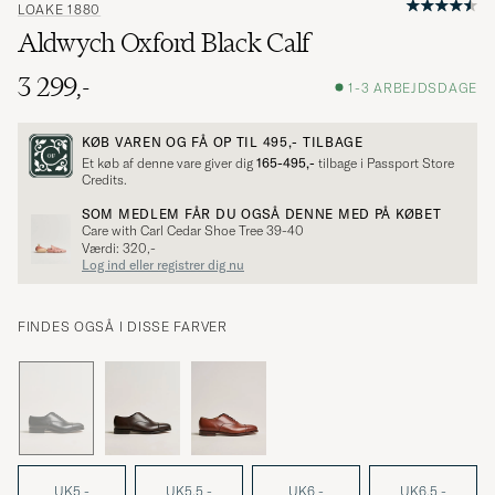
LOAKE 1880
Aldwych Oxford Black Calf
3 299,-
1-3 ARBEJDSDAGE
KØB VAREN OG FÅ OP TIL
495,-
TILBAGE
Et køb af denne vare giver dig
165-495,-
tilbage i Passport Store
Credits.
SOM MEDLEM FÅR DU OGSÅ DENNE MED PÅ KØBET
Care with Carl Cedar Shoe Tree 39-40
Værdi: 320,-
Log ind eller registrer dig nu
FINDES OGSÅ I DISSE FARVER
UK5 -
UK5,5 -
UK6 -
UK6,5 -