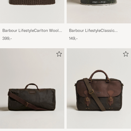
Barbour LifestyleCarlton Wool
Barbour LifestyleClassic
BeanieMid Brown
Thornproof Dressing
399,-
149,-