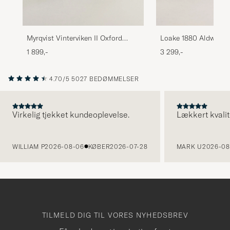
Loake 1880 Aldwych 
Myrqvist Vinterviken II Oxford
Black Calf
Black Calf
3 299,-
1 899,-
4.70/5
5027 BEDØMMELSER
Virkelig tjekket kundeoplevelse.
Lækkert kvalit
FORRIGE
WILLIAM P
2026-08-06
KØBER
2026-07-28
MARK U
2026-08
TILMELD DIG TIL VORES NYHEDSBREV