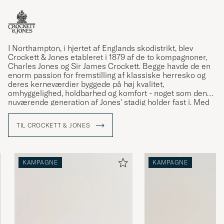
I Northampton, i hjertet af Englands skodistrikt, blev
Crockett & Jones etableret i 1879 af de to kompagnoner,
Charles Jones og Sir James Crockett. Begge havde de en
enorm passion for fremstilling af klassiske herresko og
deres kerneværdier byggede på høj kvalitet,
omhyggelighed, holdbarhed og komfort - noget som den
nuværende generation af Jones' stadig holder fast i. Med
130 års erfaring er Crockett & Jones en sværvægter inden
for produktion har klassiske herresko og køber man et
TIL CROCKETT & JONES
par sko fra Crockett & Jones er man altid sikker på både
at få design og kvalitet i topklasse.
Se vores MTO'er som vi eksklusivt har fået lavet i
KAMPAGNE
KAMPAGNE
samarbejde med Crockett & Jones »