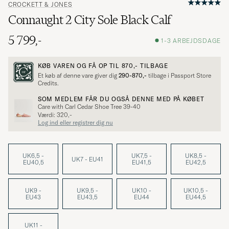
CROCKETT & JONES
Connaught 2 City Sole Black Calf
5 799,-
1-3 ARBEJDSDAGE
KØB VAREN OG FÅ OP TIL
870,-
TILBAGE
Et køb af denne vare giver dig
290-870,-
tilbage i Passport Store
Credits.
SOM MEDLEM FÅR DU OGSÅ DENNE MED PÅ KØBET
Care with Carl Cedar Shoe Tree 39-40
Værdi: 320,-
Log ind eller registrer dig nu
UK6,5 -
UK7,5 -
UK8,5 -
UK7 - EU41
EU40,5
EU41,5
EU42,5
UK9 -
UK9,5 -
UK10 -
UK10,5 -
EU43
EU43,5
EU44
EU44,5
UK11 -