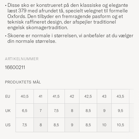
Disse sko er konstrueret på den klassiske og elegante
læst 379 med afrundet tå, specielt velegnet til formelle
Oxfords. Den tilbyder en fremragende pasform og et
teknisk raffineret design, der afspejler traditionel
engelsk skomagertradition.
Skoene er normale i størrelsen, vi anbefaler at du vælger
din normale størrelse.
ARTIKELNUMMER
16600211
PRODUKTETS MÅL
EU
40,5
41
41,5
42
42,5
43
43,5
44
UK
6,5
7
7,5
8
8,5
9
9,5
10
US
7,5
8
8,5
9
8,5
10
10,5
11