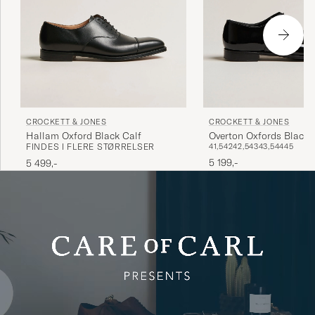
CROCKETT & JONES
CROCKETT & JONES
Hallam Oxford Black Calf
Overton Oxfords Black 
FINDES I FLERE STØRRELSER
41,5
42
42,5
43
43,5
44
45
5 199,-
5 499,-