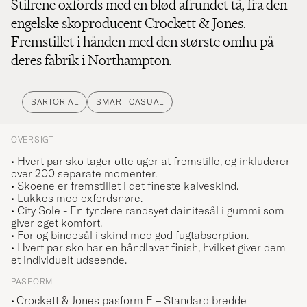
Stilrene oxfords med en blød afrundet tå, fra den
engelske skoproducent Crockett & Jones.
Fremstillet i hånden med den største omhu på
deres fabrik i Northampton.
SARTORIAL
SMART CASUAL
OVERSIGT
• Hvert par sko tager otte uger at fremstille, og inkluderer
over 200 separate momenter.
• Skoene er fremstillet i det fineste kalveskind.
• Lukkes med oxfordsnøre.
• City Sole - En tyndere randsyet dainitesål i gummi som
giver øget komfort.
• For og bindesål i skind med god fugtabsorption.
• Hvert par sko har en håndlavet finish, hvilket giver dem
et individuelt udseende.
PASFORM
Crockett & Jones pasform E – Standard bredde