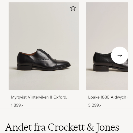
Loake 1880 Aldwych Sin
Myrqvist Vinterviken II Oxford
Black Calf
Black Calf
3 299,-
1 899,-
Andet fra Crockett & Jones