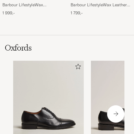
Barbour LifestyleWax
Barbour LifestyleWax Leather
HoldallOlive
Briefcase Olive
1 999,-
1 799,-
Oxfords