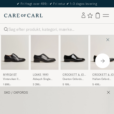
The Care of Carl Passport
Søg
LOAKE 1880
CROCKETT & JON
CROCKETT & JO
MYRQVIST
ES
ES
Aldwych Single
Overton Oxfords
Hallam Oxford
Vinterviken II
Oxford Black Calf
Black Patent
Black Calf
Oxford Black Calf
3 299,-
5 199,-
5 499,-
1 899,-
SKO
/
OXFORDS