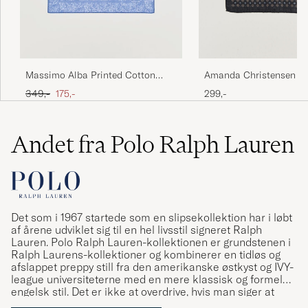
Massimo Alba Printed Cotton
Amanda Christensen W
Voile Hankerchief Tulip
Pocket Square Navy
Ordinary pris
Nedsat pris
349,-
175,-
299,-
Andet fra Polo Ralph Lauren
Det som i 1967 startede som en slipsekollektion har i løbt
af årene udviklet sig til en hel livsstil signeret Ralph
Lauren. Polo Ralph Lauren-kollektionen er grundstenen i
Ralph Laurens-kollektioner og kombinerer en tidløs og
afslappet preppy still fra den amerikanske østkyst og IVY-
league universiteterne med en mere klassisk og formel
engelsk stil. Det er ikke at overdrive, hvis man siger at
Ralph Lauren har været med til at definere den