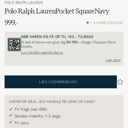
POLO RALPH LAUREN
Polo Ralph LaurenPocket SquareNavy
999,-
1-3 ARBEJDSDAGE
KØB VAREN OG FÅ OP TIL
150,-
TILBAGE
Et køb af denne vare giver dig
50-150,-
tilbage i Passport Store
Credits.
Log ind eller registrer dig nu
Læs mere
LÆG I INDKØBSKURV
HVORFOR SKAL JEG HANDLE PÅ CARE OF CARL?
Fri fragt over 499;-
Sendes indenfor 1-3 dage
Fri retur