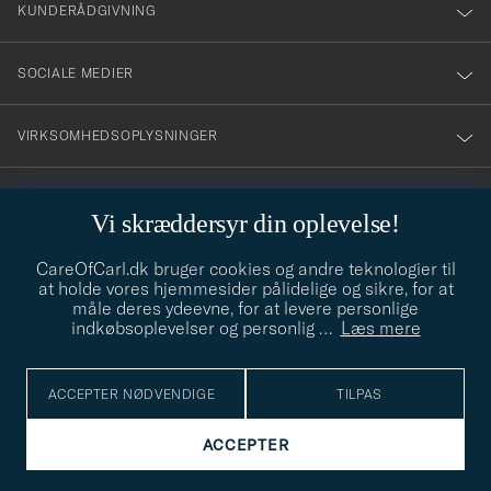
nyhetsbrev!
KUNDERÅDGIVNING
SOCIALE MEDIER
VIRKSOMHEDSOPLYSNINGER
Vi skræddersyr din oplevelse!
STILRÅD
CareOfCarl.dk bruger cookies og andre teknologier til
Behøver du hjælp til at finde din stil? Lad os hjælpe dig, vi hjælper
at holde vores hjemmesider pålidelige og sikre, for at
gerne til!
info@careofcarl.dk
måle deres ydeevne, for at levere personlige
indkøbsoplevelser og personlig
…
Læs mere
STILRÅD
ACCEPTER NØDVENDIGE
TILPAS
© Care of Carl 2026
ACCEPTER