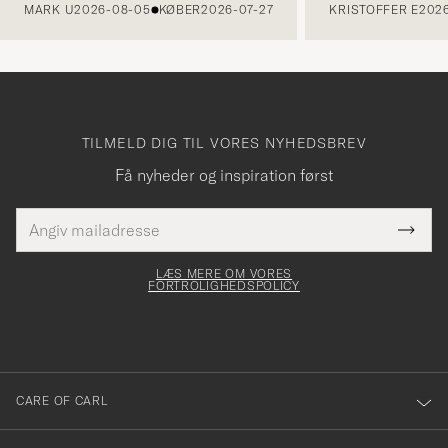
MARK U
2026-08-05
KØBER
2026-07-27
KRISTOFFER E
2026
TILMELD DIG TIL VORES NYHEDSBREV
Få nyheder og inspiration først
E-
Tack
Dette
mailadresse
Submi
elt skal
för
Newsl
dfyldes
Form
LÆS MERE OM VORES
att
FORTROLIGHEDSPOLICY
du
anmälde
dig
till
CARE OF CARL
vårt