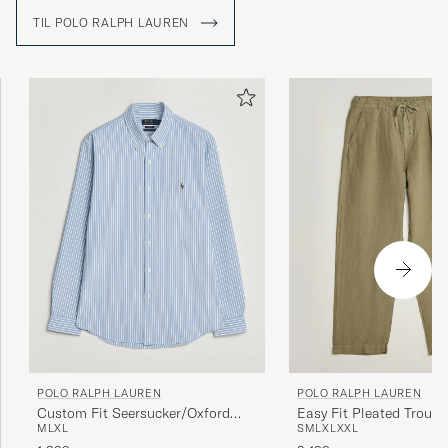
amerikanske stil og den såkaldte preppy stil.
TIL POLO RALPH LAUREN
POLO RALPH LAUREN
POLO RALPH LAUREN
Custom Fit Seersucker/Oxford
Easy Fit Pleated Trouse
M
L
XL
S
M
L
XL
XXL
Stripe Shirt Blue
Green