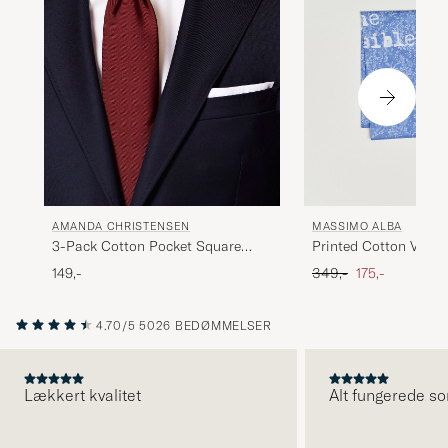
AMANDA CHRISTENSEN
MASSIMO ALBA
3-Pack Cotton Pocket Square
Printed Cotton Voile
White
Tulip
Ordinary pris
Nedsat pris
149,-
349,-
175,-
4.70/5
5026 BEDØMMELSER
Lækkert kvalitet
Alt fungerede so
FORRIGE