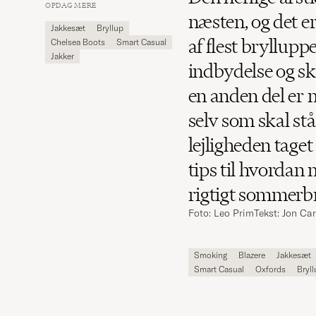
Carl
OPDAG MERE
Magazine
næsten, og det er
Jakkesæt
Bryllup
af flest bryllupp
Chelsea Boots
Smart Casual
Jakker
indbydelse og ska
en anden del er 
selv som skal stå 
lejligheden taget
tips til hvordan 
rigtigt sommerbr
Foto: Leo Prim
Tekst: Jon Ca
Smoking
Blazere
Jakkesæt
Smart Casual
Oxfords
Bryll