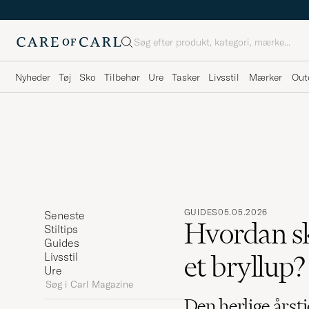
Søg
Nyheder
Tøj
Sko
Tilbehør
Ure
Tasker
Livsstil
Mærker
Out
GUIDES
05.05.2026
Seneste
Hvordan sk
Stiltips
Guides
et bryllup?
Livsstil
Ure
Søg
i
Den herlige årst