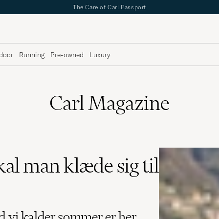
The Care of Carl Passport
door
Running
Pre-owned
Luxury
Carl Magazine
al man klæde sig til
id vi kalder sommer er her