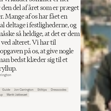
 den del af året som er præget
er. Mange af os har fået en
l deltage i festlighederne, og
måske så heldige, at det er dem
ved alteret. Vi har til
 opgaven på os, at give nogle
man bedst klæder sig til et
yllup.
rrington
Guide
Jon Carrington
Stiltips
Dresscodes
up
Mørkt Jakkesæt