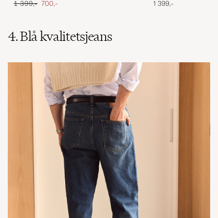
Ordinary pris
Nedsat pris
1 399,-
700,-
1 399,-
4. Blå kvalitetsjeans