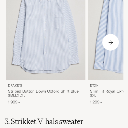
DRAKE'S
ETON
Striped Button Down Oxford Shirt Blue
Slim Fit Royal Oxfor
S
M
L
L
XL
XL
S
XL
Down Light Blue
1 999,-
1 299,-
3. Strikket V-hals sweater