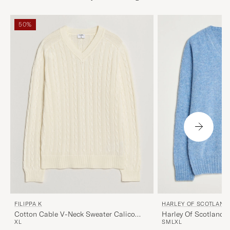
50%
FILIPPA K
HARLEY OF SCOTLAND
Cotton Cable V-Neck Sweater Calico
Harley Of Scotland 
XL
S
M
L
XL
White
Lambswool V-Neck L