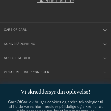
att
FORTROLIGHEDSPOLICY
du
anmälde
dig
till
CARE OF CARL
vårt
nyhetsbrev!
KUNDERÅDGIVNING
SOCIALE MEDIER
VIRKSOMHEDSOPLYSNINGER
Vi skræddersyr din oplevelse!
STILRÅD
CareOfCarl.dk bruger cookies og andre teknologier til
Behøver du hjælp til at finde din stil? Lad os hjælpe dig, vi hjælper
at holde vores hjemmesider pålidelige og sikre, for at
gerne til!
info@careofcarl.dk
måle deres ydeevne, for at levere personlige