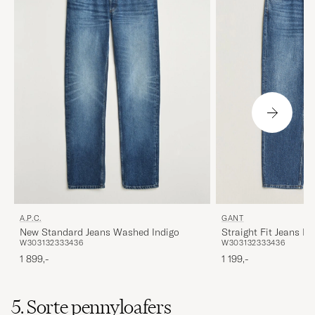
A.P.C.
GANT
New Standard Jeans Washed Indigo
Straight Fit Jeans M
W30
31
32
33
34
36
W30
31
32
33
34
36
1 899,-
1 199,-
5. Sorte pennyloafers