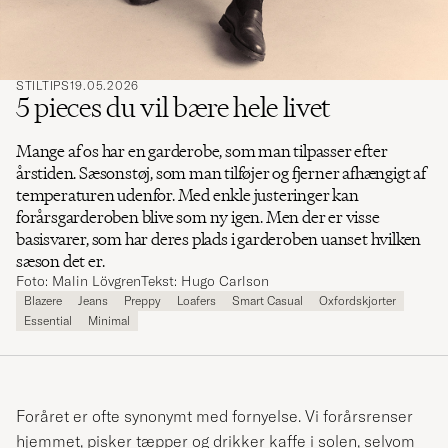
STILTIPS
19.05.2026
5 pieces du vil bære hele livet
Mange af os har en garderobe, som man tilpasser efter
årstiden. Sæsonstøj, som man tilføjer og fjerner afhængigt af
temperaturen udenfor. Med enkle justeringer kan
forårsgarderoben blive som ny igen. Men der er visse
basisvarer, som har deres plads i garderoben uanset hvilken
sæson det er.
Foto: Malin Lövgren
Tekst: Hugo Carlson
Blazere
Jeans
Preppy
Loafers
Smart Casual
Oxfordskjorter
Essential
Minimal
Foråret er ofte synonymt med fornyelse. Vi forårsrenser
hjemmet, pisker tæpper og drikker kaffe i solen, selvom