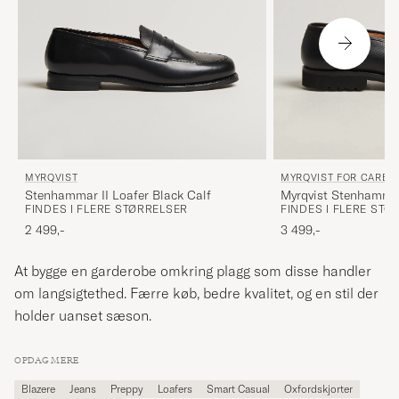
MYRQVIST
MYRQVIST FOR CARE O
Stenhammar II Loafer Black Calf
Myrqvist Stenhammar
FINDES I FLERE STØRRELSER
FINDES I FLERE STØ
Black Grained Calf
2 499,-
3 499,-
At bygge en garderobe omkring plagg som disse handler
om langsigtethed. Færre køb, bedre kvalitet, og en stil der
holder uanset sæson.
OPDAG MERE
Blazere
Jeans
Preppy
Loafers
Smart Casual
Oxfordskjorter