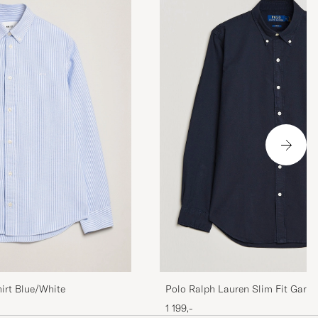
irt Blue/White
Polo Ralph Lauren Slim Fit Garm
Shirt Navy
1 199,-