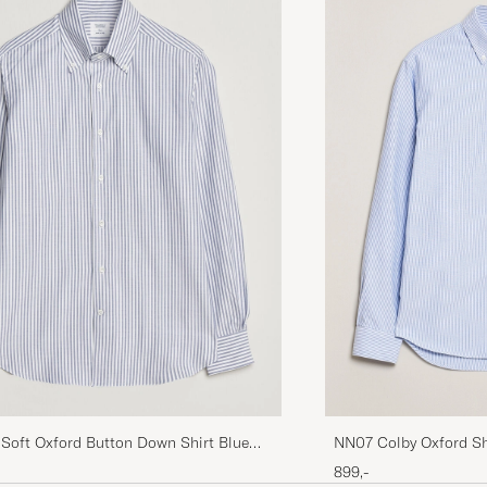
NN07 Colby Oxford Sh
 Soft Oxford Button Down Shirt Blue
899,-