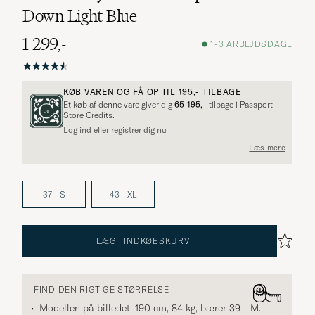
Down Light Blue
1 299,-
1-3 ARBEJDSDAGE
KØB VAREN OG FÅ OP TIL
195,-
TILBAGE
Et køb af denne vare giver dig
65-195,-
tilbage i Passport
Store Credits.
Log ind eller registrer dig nu
Læs mere
37 - S
43 - XL
LÆG I INDKØBSKURV
FIND DEN RIGTIGE STØRRELSE
Modellen på billedet: 190 cm, 84 kg, bærer
39 - M
.