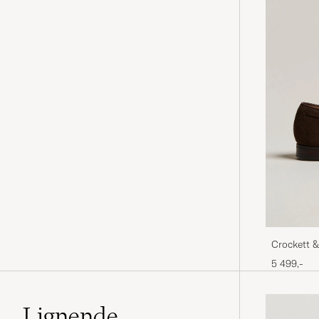
Crockett &
Brown Su
5 499,-
Lignende