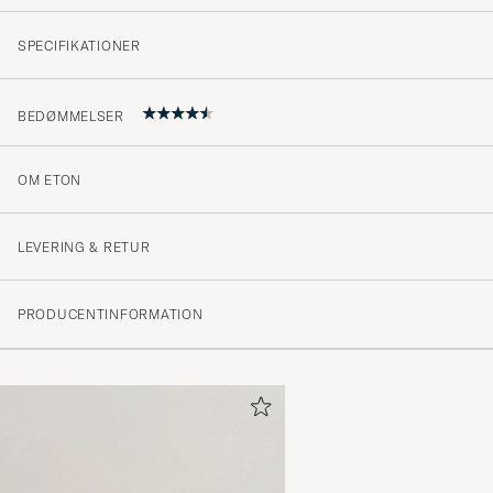
SPECIFIKATIONER
BEDØMMELSER
OM ETON
4.5
LEVERING & RETUR
(10 Bedømmelse)
PRODUCENTINFORMATION
(8)
(1)
(0)
(0)
(1)