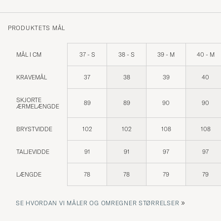
PRODUKTETS MÅL
MÅL I CM
37 - S
38 - S
39 - M
40 - M
KRAVEMÅL
37
38
39
40
SKJORTE
89
89
90
90
ÆRMELÆNGDE
BRYSTVIDDE
102
102
108
108
TALJEVIDDE
91
91
97
97
LÆNGDE
78
78
79
79
»
SE HVORDAN VI MÅLER OG OMREGNER STØRRELSER