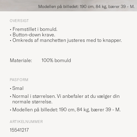
Modellen på billedet: 190 cm, 84 kg, bærer 39 - M.
OVERSIGT
• Fremstillet i bomuld.
• Button-down krave.
• Omkreds af manchetten justeres med to knapper.
Materiale:
100% bomuld
PASFORM
Smal
Normal i størrelsen. Vi anbefaler at du vælger din
normale størrelse.
Modellen på billedet: 190 cm, 84 kg, bærer
39 - M
.
ARTIKELNUMMER
15541217