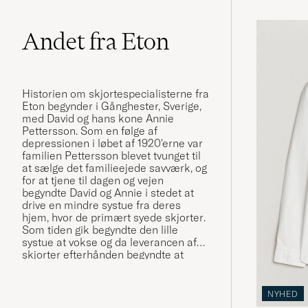
Andet fra Eton
Historien om skjortespecialisterne fra
Eton begynder i Gånghester, Sverige,
med David og hans kone Annie
Pettersson. Som en følge af
depressionen i løbet af 1920'erne var
familien Pettersson blevet tvunget til
at sælge det familieejede savværk, og
for at tjene til dagen og vejen
begyndte David og Annie i stedet at
drive en mindre systue fra deres
hjem, hvor de primært syede
skjorter
.
Som tiden gik begyndte den lille
systue at vokse og da leverancen af
skjorter efterhånden begyndte at
sprede sig til mere end
lokalsamfundet, fik virksomheden
navnet "Skjortfabriken Special". Efter
NYHED
en rejse til England b
lev man