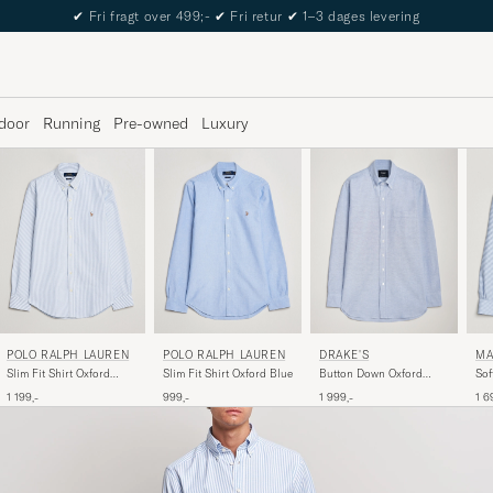
The Care of Carl Passport
door
Running
Pre-owned
Luxury
POLO RALPH LAUREN
POLO RALPH LAUREN
DRAKE'S
MA
Slim Fit Shirt Oxford
Slim Fit Shirt Oxford Blue
Button Down Oxford
Sof
Stripes Blue
Shirt Blue
Shi
1 199,-
999,-
1 999,-
1 6