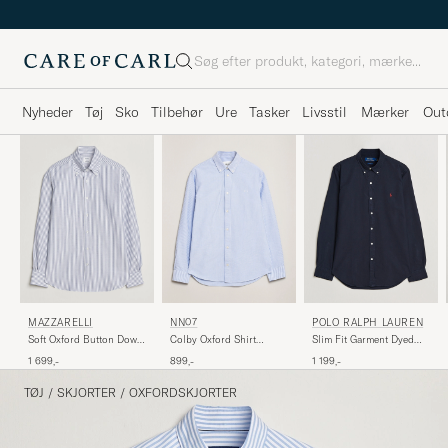
Søg
Nyheder
Tøj
Sko
Tilbehør
Ure
Tasker
Livsstil
Mærker
Out
NN07
POLO RALPH LAUREN
MAZZARELLI
Colby Oxford Shirt
Slim Fit Garment Dyed
Soft Oxford Button Down
Blue/White
Oxford Shirt Navy
Shirt Blue Stripe
899,-
1 199,-
1 699,-
TØJ
/
SKJORTER
/
OXFORDSKJORTER